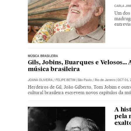
CARLA JIM
Um dos 
madruga
entrevis
MÚSICA BRASILEIRA
Gils, Jobins, Buarques e Velosos...
música brasileira
JOANA OLIVEIRA
/
FELIPE BETIM
|
São Paulo / Rio de Janeiro
|
OCT 01, 
Herdeiros de Gil, João Gilberto, Tom Jobim e out
cultural brasileira escrevem novos capítulos da mú
A his
pela 
exalt