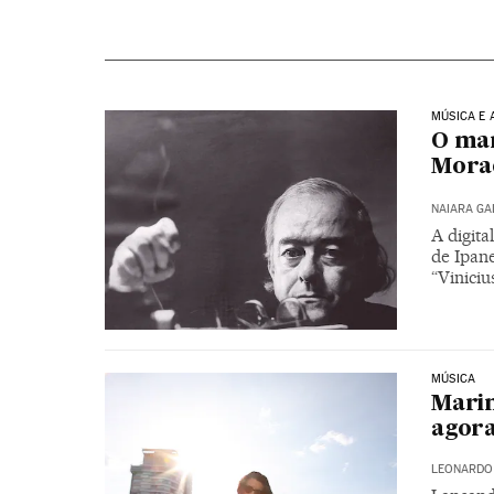
MÚSICA E 
O man
Mora
NAIARA G
A digita
de Ipan
“Viniciu
MÚSICA
Marin
agor
LEONARDO