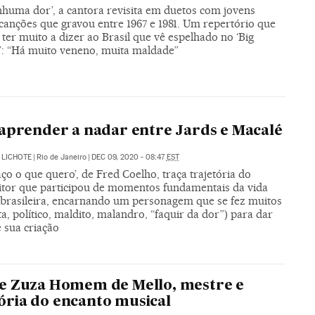
huma dor’, a cantora revisita em duetos com jovens
 canções que gravou entre 1967 e 1981. Um repertório que
 ter muito a dizer ao Brasil que vê espelhado no ‘Big
’: “Há muito veneno, muita maldade”
aprender a nadar entre Jards e Macalé
 LICHOTE
|
Rio de Janeiro
|
DEC 09, 2020 - 08:47
EST
aço o que quero’, de Fred Coelho, traça trajetória do
tor que participou de momentos fundamentais da vida
l brasileira, encarnando um personagem que se fez muitos
a, político, maldito, malandro, “faquir da dor”) para dar
 sua criação
e Zuza Homem de Mello, mestre e
ria do encanto musical