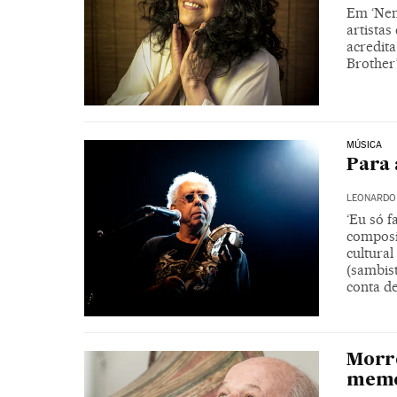
Em ‘Nen
artistas
acredita
Brother
MÚSICA
Para 
LEONARDO
‘Eu só f
composi
cultura
(sambist
conta de
Morr
memó