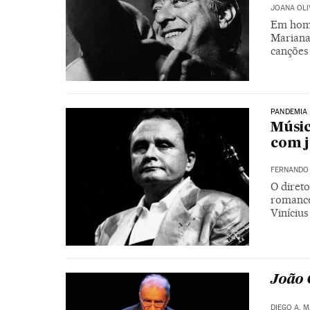
JOANA OLI
Em home
Mariana
canções
PANDEMIA
Músic
com j
FERNANDO
O diret
romance
Viníciu
João 
DIEGO A. 