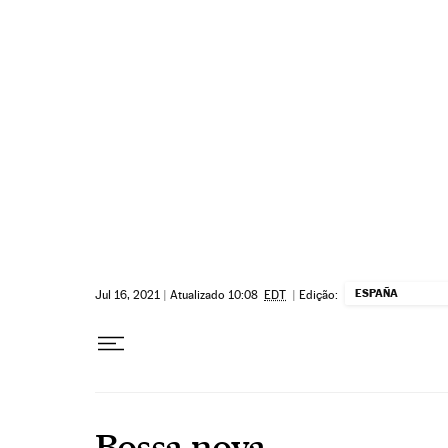
Pular para o conteúdo
ESPAÑA
Jul 16, 2021
|
Atualizado 10:08
EDT
|
Edição:
Bossa nova