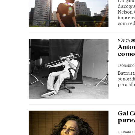
Lançand
discogra
Nelson 
imprensa
com red
MÚSICA BR
Anton
como 
LEONARDO
Baterist
sonorid
para ál
Gal C
pure
LEONARDO