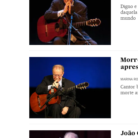
Digno e 
daquela
mundo
Morre
apres
MARINA RO
Cantor b
morte a
João 