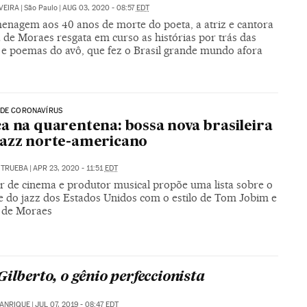
VEIRA
|
São Paulo
|
AUG 03, 2020 - 08:57
EDT
nagem aos 40 anos de morte do poeta, a atriz e cantora
 de Moraes resgata em curso as histórias por trás das
 e poemas do avô, que fez o Brasil grande mundo afora
 DE CORONAVÍRUS
a na quarentena: bossa nova brasileira
azz norte-americano
 TRUEBA
|
APR 23, 2020 - 11:51
EDT
or de cinema e produtor musical propõe uma lista sobre o
 do jazz dos Estados Unidos com o estilo de Tom Jobim e
s de Moraes
Gilberto, o gênio perfeccionista
MANRIQUE
|
JUL 07, 2019 - 08:47
EDT