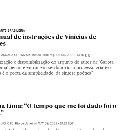
ARTE BRASILEIRA
ual de instruções de Vinicius de
es
ALARRAGA GORTÁZAR
|
Rio de Janeiro
|
JUN 06, 2021 - 13:10
EDT
lização e disponibilização do arquivo do autor de ‘Garota
ema’ permite entrar em seu laborioso processo criativo.
s é o poeta da simplicidade, da síntese poética”
a Lima: “O tempo que me foi dado foi o
a”
 LICHOTE
|
Rio de Janeiro
|
MAY 09, 2021 - 19:19
EDT