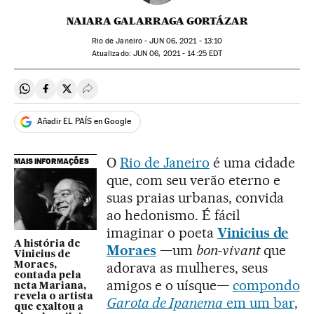
NAIARA GALARRAGA GORTÁZAR
Rio de Janeiro -
JUN
06, 2021 - 13:10
atualizado:
JUN
06, 2021 - 14:25
EDT
Compartir en Whatsapp
Compartir en Facebook
Compartir en Twitter
Desplegar Redes Sociales
Añadir EL PAÍS en Google
O
Rio de Janeiro
é uma cidade
MAIS INFORMAÇÕES
que, com seu verão eterno e
suas praias urbanas, convida
ao hedonismo. É fácil
imaginar o poeta
Vinicius de
A história de
Moraes
—um
bon-vivant
que
Vinicius de
adorava as mulheres, seus
Moraes,
contada pela
amigos e o uísque—
compondo
neta Mariana,
revela o artista
Garota de Ipanema
em um bar
,
que exaltou a