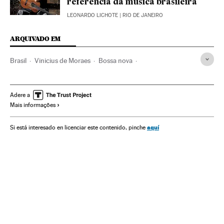
referência da música brasileira
LEONARDO LICHOTE
| RIO DE JANEIRO
ARQUIVADO EM
Brasil
Vinicius de Moraes
Bossa nova
Música brasileira
Rio de Janeiro
Canciones
Música
Poetas
Poesia
Cultura
Arquivos
Internet
Adere a
Mais informações
América do Sul
América
aquí
Si está interesado en licenciar este contenido, pinche