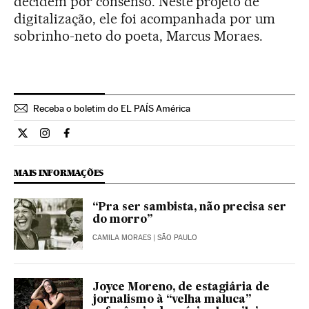
decidem por consenso. Neste projeto de
digitalização, ele foi acompanhada por um
sobrinho-neto do poeta, Marcus Moraes.
Receba o boletim do EL PAÍS América
Cultura El País Brasil en Twitter
Cultura El País Brasil en Instagram
Cultura El País Brasil en Facebook
MAIS INFORMAÇÕES
“Pra ser sambista, não precisa ser
do morro”
CAMILA MORAES
| SÃO PAULO
Joyce Moreno, de estagiária de
jornalismo à “velha maluca”