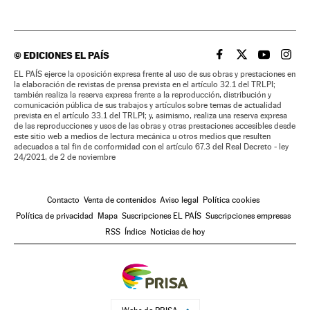
©
EDICIONES EL PAÍS
EL PAÍS BRASIL EN
EL PAÍS BRASI
EL PAÍS B
EL PA
EL PAÍS ejerce la oposición expresa frente al uso de sus obras y prestaciones en
la elaboración de revistas de prensa prevista en el artículo 32.1 del TRLPI;
también realiza la reserva expresa frente a la reproducción, distribución y
comunicación pública de sus trabajos y artículos sobre temas de actualidad
prevista en el artículo 33.1 del TRLPI; y, asimismo, realiza una reserva expresa
de las reproducciones y usos de las obras y otras prestaciones accesibles desde
este sitio web a medios de lectura mecánica u otros medios que resulten
adecuados a tal fin de conformidad con el artículo 67.3 del Real Decreto - ley
24/2021, de 2 de noviembre
Contacto
Venta de contenidos
Aviso legal
Política cookies
Política de privacidad
Mapa
Suscripciones EL PAÍS
Suscripciones empresas
RSS
Índice
Noticias de hoy