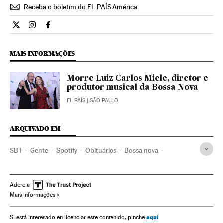
Receba o boletim do EL PAÍS América
Cultura El País Brasil en Twitter
Cultura El País Brasil en Instagram
Cultura El País Brasil en Facebook
MAIS INFORMAÇÕES
Morre Luiz Carlos Miele, diretor e
produtor musical da Bossa Nova
EL PAÍS
| SÃO PAULO
ARQUIVADO EM
SBT
Gente
Spotify
Obituários
Bossa nova
Música brasileira
Serviços streaming online
Rio de Janeiro
Estado Rio de Janeiro
Bandas
Adere a
Mais informações
Cadeias televisão
Estilos musicais
Brasil
Música
América Latina
América do Sul
Televisão
América
aquí
Si está interesado en licenciar este contenido, pinche