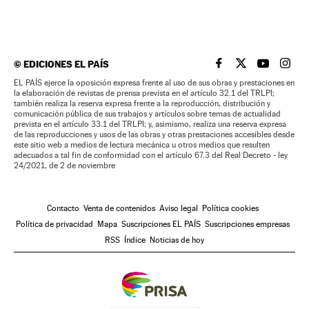
©
EDICIONES EL PAÍS
EL PAÍS BRASIL EN
EL PAÍS BRASI
EL PAÍS B
EL PA
EL PAÍS ejerce la oposición expresa frente al uso de sus obras y prestaciones en
la elaboración de revistas de prensa prevista en el artículo 32.1 del TRLPI;
también realiza la reserva expresa frente a la reproducción, distribución y
comunicación pública de sus trabajos y artículos sobre temas de actualidad
prevista en el artículo 33.1 del TRLPI; y, asimismo, realiza una reserva expresa
de las reproducciones y usos de las obras y otras prestaciones accesibles desde
este sitio web a medios de lectura mecánica u otros medios que resulten
adecuados a tal fin de conformidad con el artículo 67.3 del Real Decreto - ley
24/2021, de 2 de noviembre
Contacto
Venta de contenidos
Aviso legal
Política cookies
Política de privacidad
Mapa
Suscripciones EL PAÍS
Suscripciones empresas
RSS
Índice
Noticias de hoy