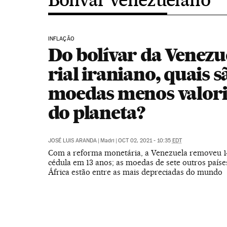
INFLAÇÃO
Do bolívar da Venezu
rial iraniano, quais s
moedas menos valor
do planeta?
JOSÉ LUIS ARANDA
|
Madri
|
OCT 02, 2021 - 10:35
EDT
Com a reforma monetária, a Venezuela removeu 1
cédula em 13 anos; as moedas de sete outros paíse
África estão entre as mais depreciadas do mundo