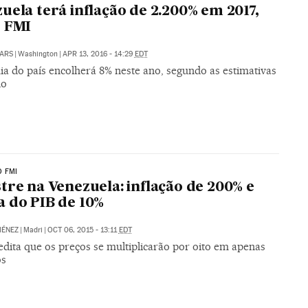
uela terá inflação de 2.200% em 2017,
 FMI
ARS
|
Washington
|
APR 13, 2016 - 14:29
EDT
a do país encolherá 8% neste ano, segundo as estimativas
do
 FMI
tre na Venezuela: inflação de 200% e
 do PIB de 10%
MÉNEZ
|
Madri
|
OCT 06, 2015 - 13:11
EDT
edita que os preços se multiplicarão por oito em apenas
os