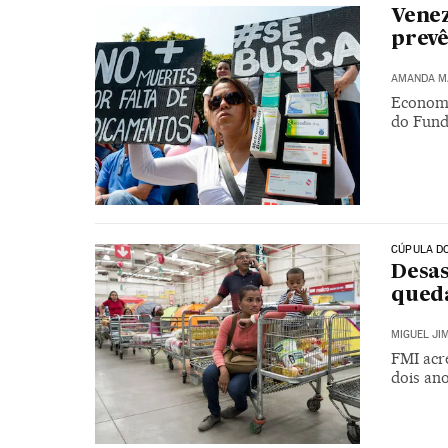
Venez
prevê
AMANDA M
Economi
do Fun
CÚPULA DO
Desas
queda
MIGUEL JI
FMI acr
dois an