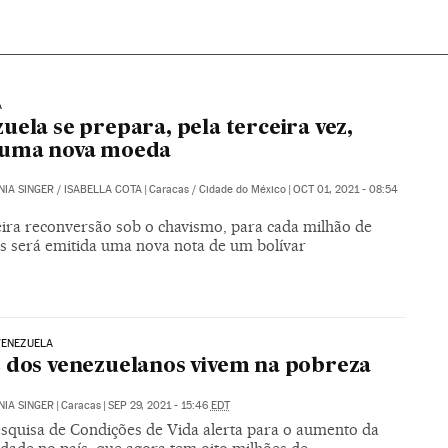
A
uela se prepara, pela terceira vez,
 uma nova moeda
IA SINGER
/
ISABELLA COTA
|
Caracas / Cidade do México
|
OCT 01, 2021 - 08:54
eira reconversão sob o chavismo, para cada milhão de
es será emitida uma nova nota de um bolívar
VENEZUELA
 dos venezuelanos vivem na pobreza
IA SINGER
|
Caracas
|
SEP 29, 2021 - 15:46
EDT
squisa de Condições de Vida alerta para o aumento da