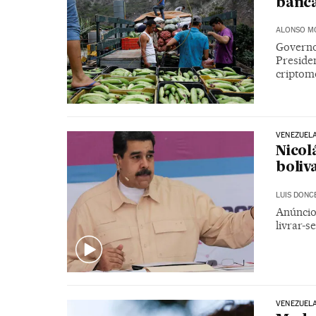
banc
ALONSO M
Governo
Preside
criptom
VENEZUEL
Nicol
boliv
LUIS DONC
Anúncio 
livrar-s
VENEZUEL