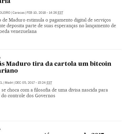
ária
OLEIRO
|
Caracas
|
FEB 10, 2018 - 14:26
EST
 de Maduro estimula o pagamento digital de serviços
nte deposita parte de suas esperanças no lançamento de
oeda venezuelana
A
ás Maduro tira da cartola um bitcoin
ariano
EL
|
Madri
|
DEC 05, 2017 - 15:24
EST
se choca com a filosofia de uma divisa nascida para
e do controle dos Governos
A