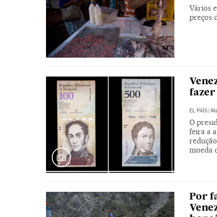
Vários 
preços 
Venez
fazer
EL PAÍS
|
Ma
O presi
feira a 
redução 
moeda di
Por f
Venez