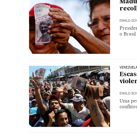
Madur
recol
EWALD SC
Preside
o Brasi
VENEZUEL
Escas
viole
EWALD SC
Uma pes
conflito