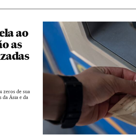
ela ao
ão as
izadas
4 zeros de sua
s da Ásia e da