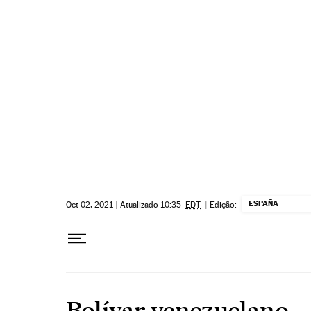
Pular para o conteúdo
ESPAÑA
Oct 02, 2021
|
Atualizado 10:35
EDT
|
Edição:
Bolívar venezuelano