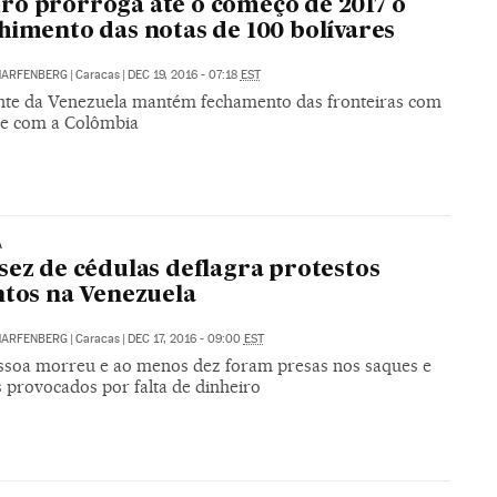
o prorroga até o começo de 2017 o
himento das notas de 100 bolívares
HARFENBERG
|
Caracas
|
DEC 19, 2016 - 07:18
EST
nte da Venezuela mantém fechamento das fronteiras com
l e com a Colômbia
A
sez de cédulas deflagra protestos
ntos na Venezuela
HARFENBERG
|
Caracas
|
DEC 17, 2016 - 09:00
EST
soa morreu e ao menos dez foram presas nos saques e
s provocados por falta de dinheiro