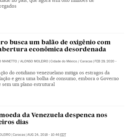
ldade no país, que agora tem oito milhões de
regados
o busca um balão de oxigênio com
abertura econômica desordenada
O MANETTO
/
ALONSO MOLEIRO
|
Cidade do México / Caracas
|
FEB 29, 2020 -
ação do cotidiano venezuelano mitiga os estragos da
flação e gera uma bolha de consumo, embora o Governo
e sem um plano estrutural
moeda da Venezuela despenca nos
iros dias
OLEIRO
|
Caracas
|
AUG 24, 2018 - 10:46
EDT