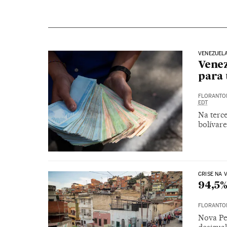
VENEZUEL
Venez
para
FLORANTON
EDT
Na terc
bolívar
CRISE NA 
94,5%
FLORANTON
Nova Pe