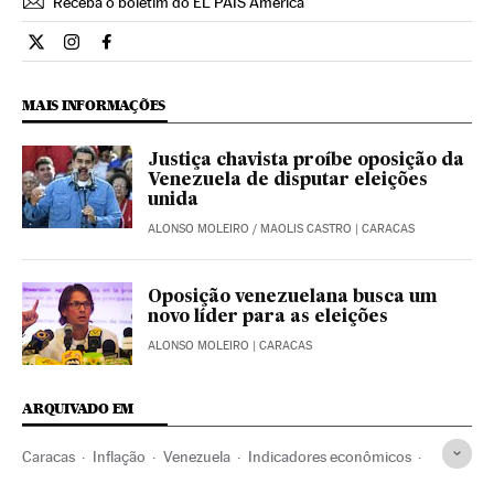
Receba o boletim do EL PAÍS América
Internacional El País Brasil en Twitter
Internacional El País Brasil en Instagram
Internacional El País Brasil en Facebook
MAIS INFORMAÇÕES
Justiça chavista proíbe oposição da
Venezuela de disputar eleições
unida
ALONSO MOLEIRO
/
MAOLIS CASTRO
| CARACAS
Oposição venezuelana busca um
novo líder para as eleições
ALONSO MOLEIRO
| CARACAS
ARQUIVADO EM
Caracas
Inflação
Venezuela
Indicadores econômicos
América do Sul
América Latina
América
Economia