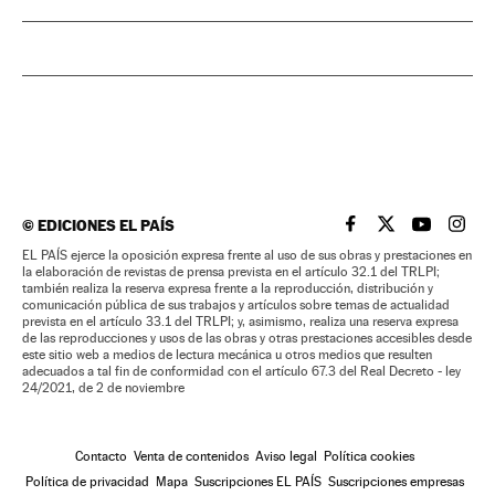
©
EDICIONES EL PAÍS
EL PAÍS BRASIL EN
EL PAÍS BRASI
EL PAÍS B
EL PA
EL PAÍS ejerce la oposición expresa frente al uso de sus obras y prestaciones en
la elaboración de revistas de prensa prevista en el artículo 32.1 del TRLPI;
también realiza la reserva expresa frente a la reproducción, distribución y
comunicación pública de sus trabajos y artículos sobre temas de actualidad
prevista en el artículo 33.1 del TRLPI; y, asimismo, realiza una reserva expresa
de las reproducciones y usos de las obras y otras prestaciones accesibles desde
este sitio web a medios de lectura mecánica u otros medios que resulten
adecuados a tal fin de conformidad con el artículo 67.3 del Real Decreto - ley
24/2021, de 2 de noviembre
Contacto
Venta de contenidos
Aviso legal
Política cookies
Política de privacidad
Mapa
Suscripciones EL PAÍS
Suscripciones empresas