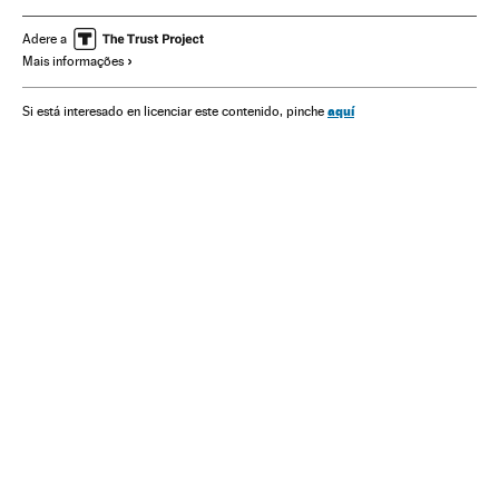
Bolívar venezuelano
Mercado divisas
Moeda
Dinheiro
Adere a
Mais informações
Medios de pago
Mercados financeiros
Finanças
Nicolás Maduro
aquí
Si está interesado en licenciar este contenido, pinche