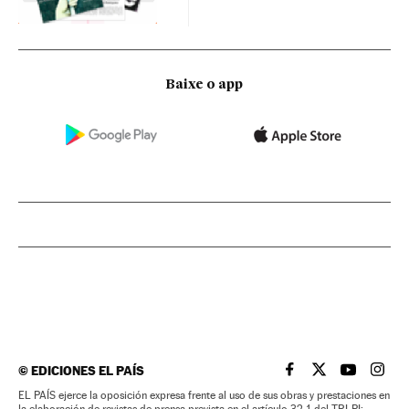
Baixe o app
©
EDICIONES EL PAÍS
EL PAÍS BRASIL EN
EL PAÍS BRASI
EL PAÍS B
EL PA
EL PAÍS ejerce la oposición expresa frente al uso de sus obras y prestaciones en