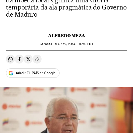
da moeda local significa uma vitória
temporária da ala pragmática do Governo
de Maduro
ALFREDO MEZA
Caracas -
MAR
12, 2014 - 16:10
EDT
Compartir en Whatsapp
Compartir en Facebook
Compartir en Twitter
Desplegar Redes Sociales
Añadir EL PAÍS en Google