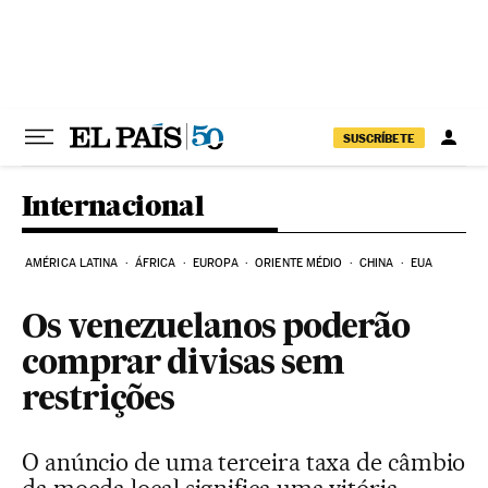
Pular para o conteúdo
SUSCRÍBETE
Internacional
AMÉRICA LATINA
ÁFRICA
EUROPA
ORIENTE MÉDIO
CHINA
EUA
Os venezuelanos poderão
comprar divisas sem
restrições
O anúncio de uma terceira taxa de câmbio