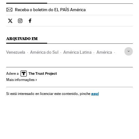
Receba o boletim do EL PAÍS América
Internacional El País Brasil en Twitter
Internacional El País Brasil en Instagram
Internacional El País Brasil en Facebook
ARQUIVADO EM
Venezuela
América do Sul
América Latina
América
Bolívar venezuelano
Mercado divisas
Moeda
Dinheiro
Medios de pago
Mercados financeiros
Finanças
Adere a
Mais informações
aquí
Si está interesado en licenciar este contenido, pinche