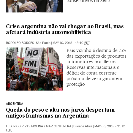
consecutivos da Selic
Crise argentina não vai chegar ao Brasil, mas
afetará indústria automobilística
RODOLFO BORGES
|
São Paulo
|
MAY 10, 2018 - 15:40
EDT
País vizinho é destino de 75%
das exportações de produtos
automotores brasileiros
Reservas internacionais e
déficit de conta corrente
próximo de zero garantem
proteção
ARGENTINA
Queda do peso e alta nos juros despertam
antigos fantasmas na Argentina
FEDERICO RIVAS MOLINA
/
MAR CENTENERA
|
Buenos Aires
|
MAY 05, 2018 - 21:12
EDT