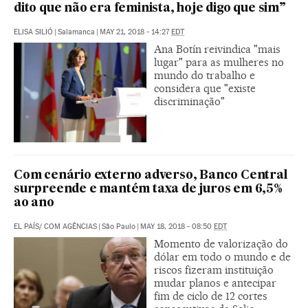
dito que não era feminista, hoje digo que sim”
ELISA SILIÓ
|
Salamanca
|
MAY 21, 2018 - 14:27
EDT
Ana Botín reivindica "mais
lugar" para as mulheres no
mundo do trabalho e
considera que "existe
discriminação"
Com cenário externo adverso, Banco Central
surpreende e mantém taxa de juros em 6,5%
ao ano
EL PAÍS/ COM AGÊNCIAS
|
São Paulo
|
MAY 18, 2018 - 08:50
EDT
Momento de valorização do
dólar em todo o mundo e de
riscos fizeram instituição
mudar planos e antecipar
fim de ciclo de 12 cortes