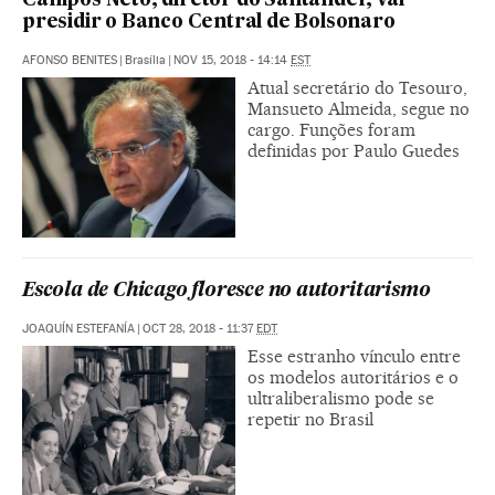
Campos Neto, diretor do Santander, vai
presidir o Banco Central de Bolsonaro
AFONSO BENITES
|
Brasília
|
NOV 15, 2018 - 14:14
EST
Atual secretário do Tesouro,
Mansueto Almeida, segue no
cargo. Funções foram
definidas por Paulo Guedes
Escola de Chicago floresce no autoritarismo
JOAQUÍN ESTEFANÍA
|
OCT 28, 2018 - 11:37
EDT
Esse estranho vínculo entre
os modelos autoritários e o
ultraliberalismo pode se
repetir no Brasil