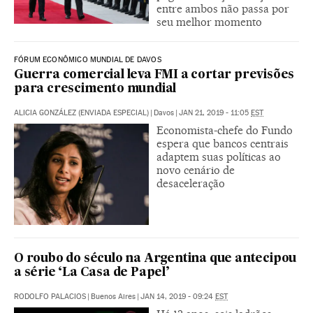
entre ambos não passa por
seu melhor momento
FÓRUM ECONÔMICO MUNDIAL DE DAVOS
Guerra comercial leva FMI a cortar previsões
para crescimento mundial
ALICIA GONZÁLEZ (ENVIADA ESPECIAL)
|
Davos
|
JAN 21, 2019 - 11:05
EST
Economista-chefe do Fundo
espera que bancos centrais
adaptem suas políticas ao
novo cenário de
desaceleração
O roubo do século na Argentina que antecipou
a série ‘La Casa de Papel’
RODOLFO PALACIOS
|
Buenos Aires
|
JAN 14, 2019 - 09:24
EST