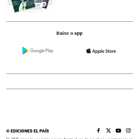
Baixe o app
©
EDICIONES EL PAÍS
EL PAÍS BRASIL EN
EL PAÍS BRASI
EL PAÍS B
EL PA