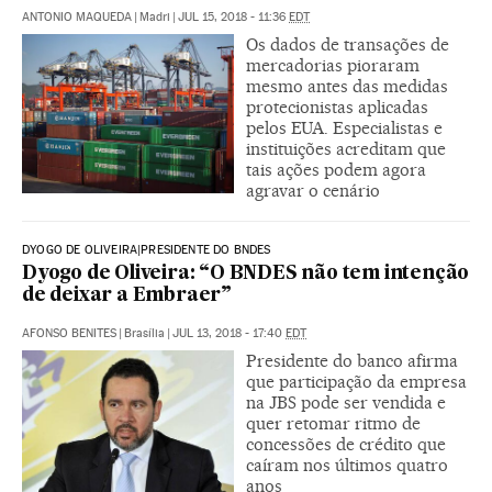
ANTONIO MAQUEDA
|
Madri
|
JUL 15, 2018 - 11:36
EDT
Os dados de transações de
mercadorias pioraram
mesmo antes das medidas
protecionistas aplicadas
pelos EUA. Especialistas e
instituições acreditam que
tais ações podem agora
agravar o cenário
DYOGO DE OLIVEIRA|PRESIDENTE DO BNDES
Dyogo de Oliveira: “O BNDES não tem intenção
de deixar a Embraer”
AFONSO BENITES
|
Brasília
|
JUL 13, 2018 - 17:40
EDT
Presidente do banco afirma
que participação da empresa
na JBS pode ser vendida e
quer retomar ritmo de
concessões de crédito que
caíram nos últimos quatro
anos