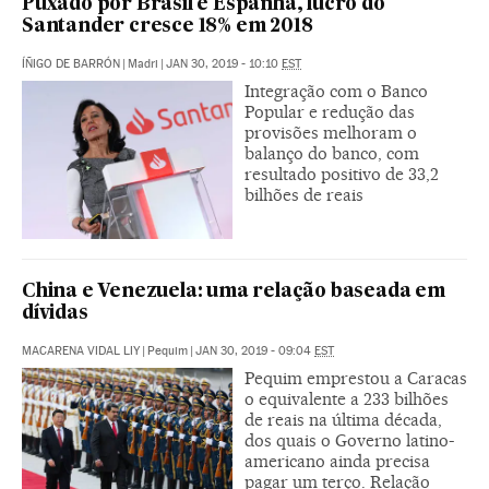
Puxado por Brasil e Espanha, lucro do
Santander cresce 18% em 2018
ÍÑIGO DE BARRÓN
|
Madri
|
JAN 30, 2019 - 10:10
EST
Integração com o Banco
Popular e redução das
provisões melhoram o
balanço do banco, com
resultado positivo de 33,2
bilhões de reais
China e Venezuela: uma relação baseada em
dívidas
MACARENA VIDAL LIY
|
Pequim
|
JAN 30, 2019 - 09:04
EST
Pequim emprestou a Caracas
o equivalente a 233 bilhões
de reais na última década,
dos quais o Governo latino-
americano ainda precisa
pagar um terço. Relação