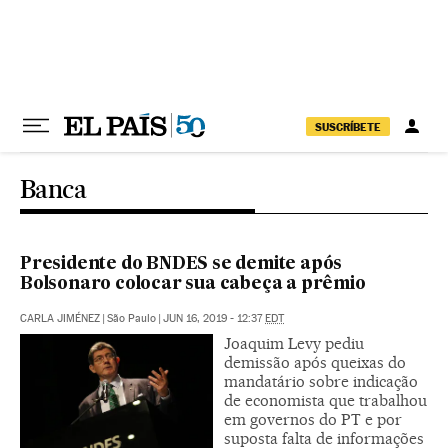
Pular para o conteúdo
SUSCRÍBETE
Banca
Presidente do BNDES se demite após
Bolsonaro colocar sua cabeça a prêmio
CARLA JIMÉNEZ
|
São Paulo
|
JUN 16, 2019 - 12:37
EDT
Joaquim Levy pediu
demissão após queixas do
mandatário sobre indicação
de economista que trabalhou
em governos do PT e por
suposta falta de informações