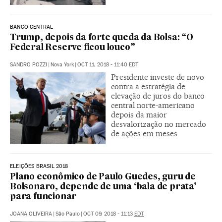
BANCO CENTRAL
Trump, depois da forte queda da Bolsa: “O
Federal Reserve ficou louco”
SANDRO POZZI
|
Nova York
|
OCT 11, 2018 - 11:40
EDT
Presidente investe de novo
contra a estratégia de
elevação de juros do banco
central norte-americano
depois da maior
desvalorização no mercado
de ações em meses
ELEIÇÕES BRASIL 2018
Plano econômico de Paulo Guedes, guru de
Bolsonaro, depende de uma ‘bala de prata’
para funcionar
JOANA OLIVEIRA
|
São Paulo
|
OCT 09, 2018 - 11:13
EDT