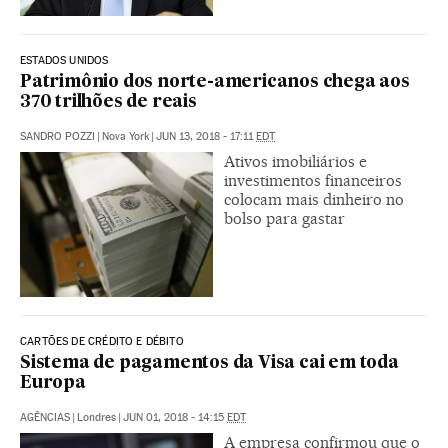
ESTADOS UNIDOS
Patrimônio dos norte-americanos chega aos
370 trilhões de reais
SANDRO POZZI
|
Nova York
|
JUN 13, 2018 - 17:11
EDT
Ativos imobiliários e
investimentos financeiros
colocam mais dinheiro no
bolso para gastar
CARTÕES DE CRÉDITO E DÉBITO
Sistema de pagamentos da Visa cai em toda
Europa
AGÊNCIAS
|
Londres
|
JUN 01, 2018 - 14:15
EDT
A empresa confirmou que o