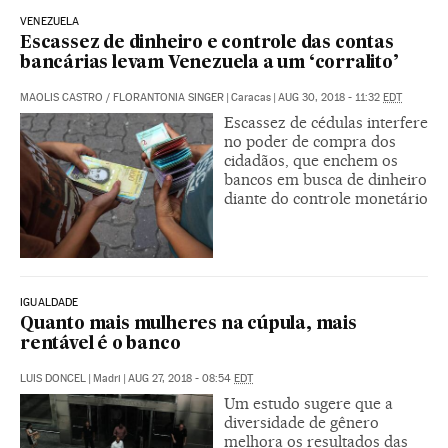
VENEZUELA
Escassez de dinheiro e controle das contas
bancárias levam Venezuela a um ‘corralito’
MAOLIS CASTRO
/
FLORANTONIA SINGER
|
Caracas
|
AUG 30, 2018 - 11:32
EDT
Escassez de cédulas interfere
no poder de compra dos
cidadãos, que enchem os
bancos em busca de dinheiro
diante do controle monetário
IGUALDADE
Quanto mais mulheres na cúpula, mais
rentável é o banco
LUIS DONCEL
|
Madri
|
AUG 27, 2018 - 08:54
EDT
Um estudo sugere que a
diversidade de gênero
melhora os resultados das