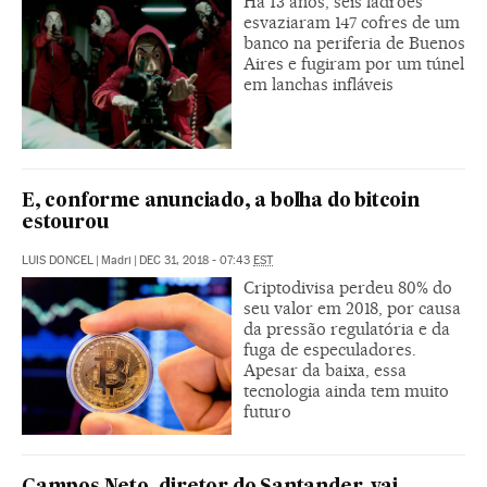
Há 13 anos, seis ladrões
esvaziaram 147 cofres de um
banco na periferia de Buenos
Aires e fugiram por um túnel
em lanchas infláveis
E, conforme anunciado, a bolha do bitcoin
estourou
LUIS DONCEL
|
Madri
|
DEC 31, 2018 - 07:43
EST
Criptodivisa perdeu 80% do
seu valor em 2018, por causa
da pressão regulatória e da
fuga de especuladores.
Apesar da baixa, essa
tecnologia ainda tem muito
futuro