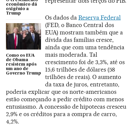
representar dois terços do PIB.
O crescimento
econômico dá
oxigênio a
Trump
Os dados da
Reserva Federal
(FED, o Banco Central dos
EUA) mostram também que a
dívida das famílias cresce,
ainda que com uma tendência
mais moderada. Tal
Como os EUA
de Obama
crescimento foi de 3,3%, até os
resistem após
15,6 trilhões de dólares (58
um ano de
Governo Trump
trilhões de reais). O aumento
da taxa de juros, entretanto,
poderia explicar que os norte-americanos
estão começando a pedir crédito com menos
entusiasmo. A concessão de hipotecas cresceu
2,9% e os créditos para a compra de carro,
4,2%.