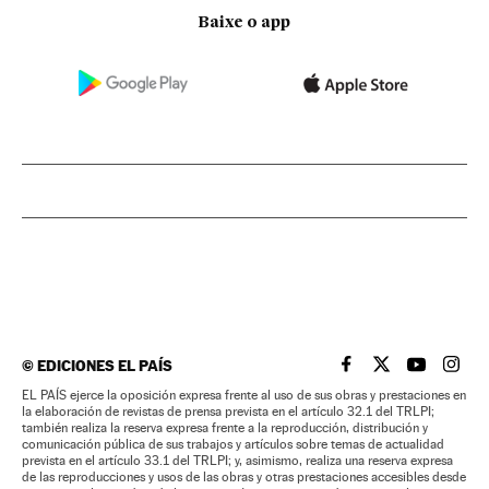
Baixe o app
©
EDICIONES EL PAÍS
EL PAÍS BRASIL EN
EL PAÍS BRASI
EL PAÍS B
EL PA
EL PAÍS ejerce la oposición expresa frente al uso de sus obras y prestaciones en
la elaboración de revistas de prensa prevista en el artículo 32.1 del TRLPI;
también realiza la reserva expresa frente a la reproducción, distribución y
comunicación pública de sus trabajos y artículos sobre temas de actualidad
prevista en el artículo 33.1 del TRLPI; y, asimismo, realiza una reserva expresa
de las reproducciones y usos de las obras y otras prestaciones accesibles desde