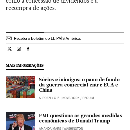
como a concessão de dividendos e a
recompra de ações.
Receba o boletim do EL PAÍS América.
Economia El País Brasil en Twitter
Economia El País Brasil en Instagram
Economia El País Brasil en Facebook
MAIS INFORMAÇÕES
Sócios e inimigos: o pano de fundo
da guerra comercial entre EUA e
China
S. POZZI
/
X. F.
| NOVA YORK / PEQUIM
FMI questiona as grandes medidas
econômicas de Donald Trump
AMANDA MARS
| WASHINGTON