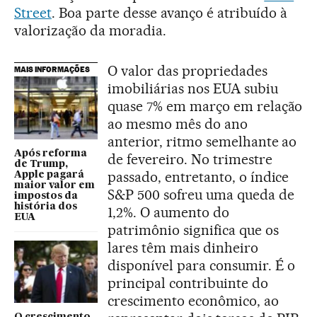
Street
. Boa parte desse avanço é atribuído à
valorização da moradia.
O valor das propriedades
MAIS INFORMAÇÕES
imobiliárias nos EUA subiu
quase 7% em março em relação
ao mesmo mês do ano
anterior, ritmo semelhante ao
Após reforma
de fevereiro. No trimestre
de Trump,
passado, entretanto, o índice
Apple pagará
maior valor em
S&P 500 sofreu uma queda de
impostos da
história dos
1,2%. O aumento do
EUA
patrimônio significa que os
lares têm mais dinheiro
disponível para consumir. É o
principal contribuinte do
crescimento econômico, ao