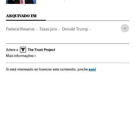
ARQUIVADO EM
Federal Reserve
Taxas juro
Donald Trump
Organismos econômicos
Estados Unidos
América do Norte
Créditos
América
Adere a
Mais informações
Serviços bancários
Economia
Banca
Finanças
aquí
Si está interesado en licenciar este contenido, pinche