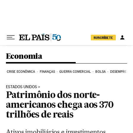
Pular para o conteúdo
SUSCRÍBETE
Economia
CRISE ECONÔMICA
FINANÇAS
GUERRA COMERCIAL
BOLSA
DESEMPREGO
ESTADOS UNIDOS
Patrimônio dos norte-
americanos chega aos 370
trilhões de reais
Ativos imobiliários e investimentos