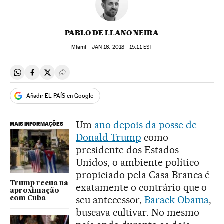
PABLO DE LLANO NEIRA
Miami -
JAN
16, 2018 - 15:11
EST
Compartir en Whatsapp
Compartir en Facebook
Compartir en Twitter
Desplegar Redes Sociales
Añadir EL PAÍS en Google
Um
ano depois da posse de
MAIS INFORMAÇÕES
Donald Trump
como
presidente dos Estados
Unidos, o ambiente político
propiciado pela Casa Branca é
Trump recua na
exatamente o contrário que o
aproximação
seu antecessor,
Barack Obama
,
com Cuba
buscava cultivar. No mesmo