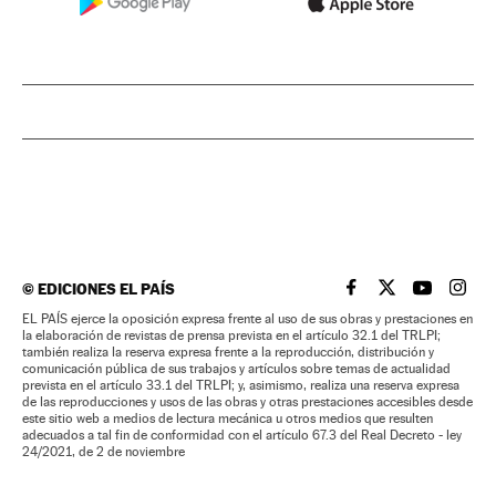
©
EDICIONES EL PAÍS
EL PAÍS BRASIL EN
EL PAÍS BRASI
EL PAÍS B
EL PA
EL PAÍS ejerce la oposición expresa frente al uso de sus obras y prestaciones en
la elaboración de revistas de prensa prevista en el artículo 32.1 del TRLPI;
también realiza la reserva expresa frente a la reproducción, distribución y
comunicación pública de sus trabajos y artículos sobre temas de actualidad
prevista en el artículo 33.1 del TRLPI; y, asimismo, realiza una reserva expresa
de las reproducciones y usos de las obras y otras prestaciones accesibles desde
este sitio web a medios de lectura mecánica u otros medios que resulten
adecuados a tal fin de conformidad con el artículo 67.3 del Real Decreto - ley
24/2021, de 2 de noviembre