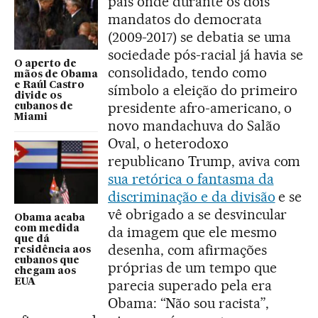
país onde durante os dois
mandatos do democrata
(2009-2017) se debatia se uma
sociedade pós-racial já havia se
O aperto de
consolidado, tendo como
mãos de Obama
e Raúl Castro
símbolo a eleição do primeiro
divide os
presidente afro-americano, o
cubanos de
Miami
novo mandachuva do Salão
Oval, o heterodoxo
republicano Trump, aviva com
sua retórica o fantasma da
discriminação e da divisão
e se
vê obrigado a se desvincular
Obama acaba
com medida
da imagem que ele mesmo
que dá
desenha, com afirmações
residência aos
cubanos que
próprias de um tempo que
chegam aos
EUA
parecia superado pela era
Obama: “Não sou racista”,