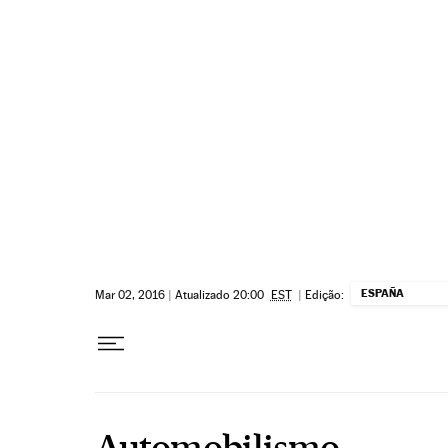
Pular para o conteúdo
ESPAÑA
Mar 02, 2016
|
Atualizado 20:00
EST
|
Edição:
Automobilismo