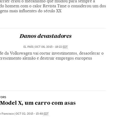
Carrier criou o mecanismo que mudou para sempre a
 do homem com o calor Revista Time o considerou um dos
gens mais influentes do século XX
Danos devastadores
EL PAÍS
|
OCT 06, 2015 - 19:22
EDT
de da Volkswagen vai cortar investimentos, desacelerar o
crescimento alemão e destruir empregos europeus
TORS
 Model X, um carro com asas
n Francisco
|
OCT 02, 2015 - 15:48
EDT