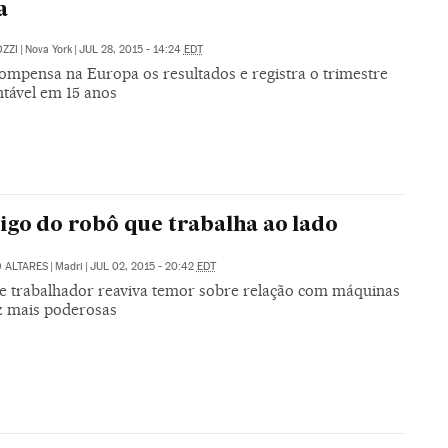
a
ZZI
|
Nova York
|
JUL 28, 2015 - 14:24
EDT
ompensa na Europa os resultados e registra o trimestre
ntável em 15 anos
igo do robô que trabalha ao lado
 ALTARES
|
Madri
|
JUL 02, 2015 - 20:42
EDT
e trabalhador reaviva temor sobre relação com máquinas
z mais poderosas