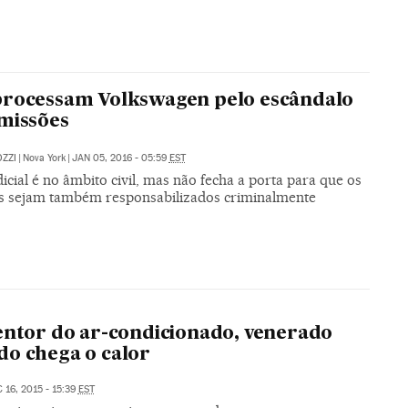
processam Volkswagen pelo escândalo
missões
ZZI
|
Nova York
|
JAN 05, 2016 - 05:59
EST
icial é no âmbito civil, mas não fecha a porta para que os
s sejam também responsabilizados criminalmente
entor do ar-condicionado, venerado
o chega o calor
 16, 2015 - 15:39
EST