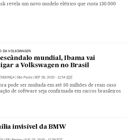
sk revela um novo modelo elétrico que custa 130.000
O DA VOLKSWAGEN
escândalo mundial, Ibama vai
tigar a Volkswagen no Brasil
MENDONÇA
|
São Paulo
|
SEP 26, 2015 - 11:54
EDT
ra pode ser multada em até 50 milhões de reais caso
ação de software seja confirmada em carros brasileiros
ília invisível da BMW
ÜLLER
|
Berlim
|
AUG 23, 2015 - 17:39
EDT