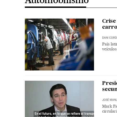
Crise
carro
DANI COR
País la
veículo
Presi
secun
JOSÉ MANU
Mark Fi
circular