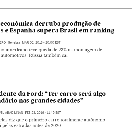
 econômica derruba produção de
s e Espanha supera Brasil em ranking
DERO
|
Genebra
|
MAR 02, 2016 - 20:00
EST
tino-americano teve queda de 23% na montagem de
s automotivos. Rússia também cai
dente da Ford: “Ter carro será algo
dário nas grandes cidades”
EL ABAD LIÑÁN
|
FEB 23, 2016 - 11:45
EST
elds diz que o primeiro carro totalmente autônomo
á pelas estradas antes de 2020