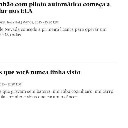
hão com piloto automático começa a
lar nos EUA
ZZI
|
Nova York
|
MAY 08, 2015 - 15:20
EDT
de Nevada concede a primeira licença para operar um
de 18 rodas
s que você nunca tinha visto
015 - 12:20
EDT
 que gravam sem bateria, um robô cozinheiro, um carro
cula sozinho e vírus que curam o câncer