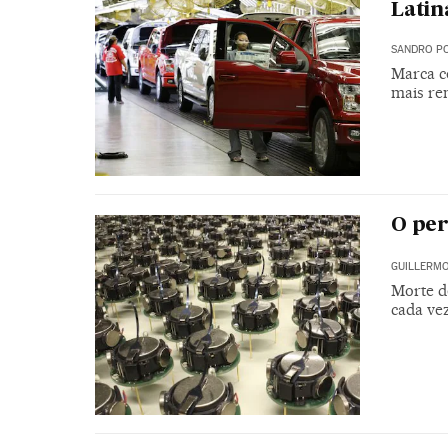
Latin
SANDRO PO
Marca c
mais re
O per
GUILLERMO
Morte d
cada ve