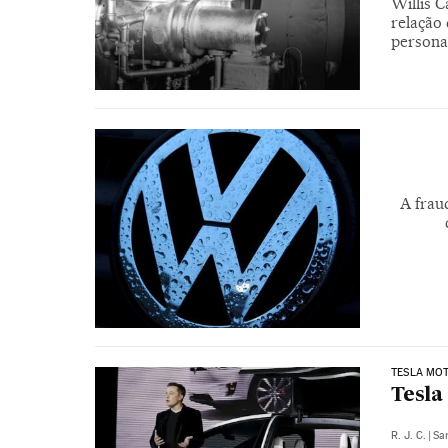
Willis 
relação
persona
A frau
TESLA MO
Tesla
R. J. C.
|
Sa