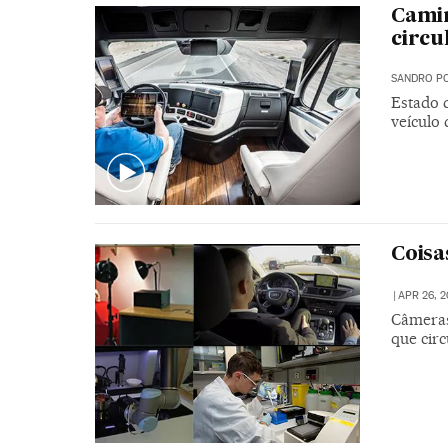
Camin
circu
SANDRO PO
Estado 
veículo 
Coisa
|
APR 26, 2
Câmeras
que cir