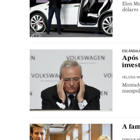
Elon Mu
dólares
ESCÂNDAL
Após 
inves
HELOÍSA 
Montado
manipul
A fam
ENRIQUE M