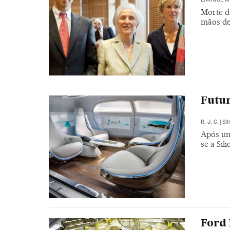
Morte d
mãos de
Futu
R. J. C.
|
Sil
Após um
se a Sili
Ford 