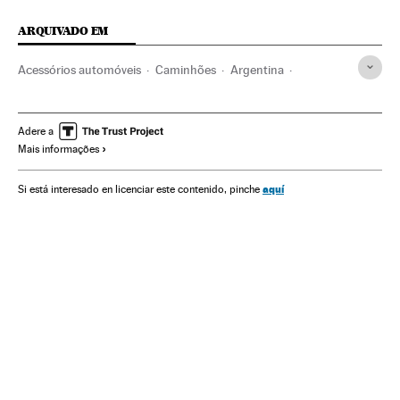
ARQUIVADO EM
Acessórios automóveis
Caminhões
Argentina
Balança comercial
Carros
Brasil
Comércio exterior
Automobilismo
Veículos
América do Sul
Adere a
Mais informações
América Latina
América
Transporte
Indústria
Comércio
aquí
Si está interesado en licenciar este contenido, pinche