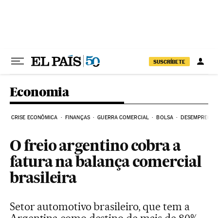
Pular para o conteúdo
SUSCRÍBETE
Economia
CRISE ECONÔMICA
FINANÇAS
GUERRA COMERCIAL
BOLSA
DESEMPREGO
O freio argentino cobra a
fatura na balança comercial
brasileira
Setor automotivo brasileiro, que tem a