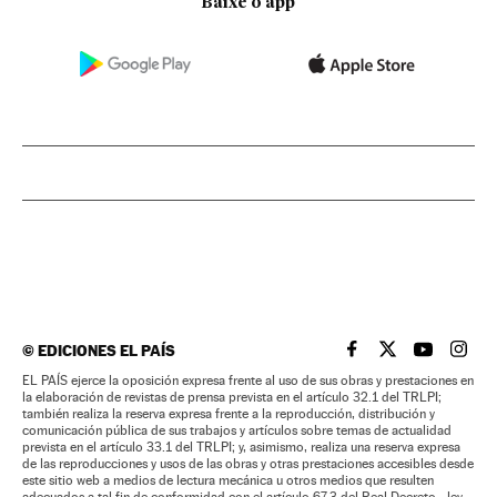
Baixe o app
©
EDICIONES EL PAÍS
EL PAÍS BRASIL EN
EL PAÍS BRASI
EL PAÍS B
EL PA
EL PAÍS ejerce la oposición expresa frente al uso de sus obras y prestaciones en
la elaboración de revistas de prensa prevista en el artículo 32.1 del TRLPI;
también realiza la reserva expresa frente a la reproducción, distribución y
comunicación pública de sus trabajos y artículos sobre temas de actualidad
prevista en el artículo 33.1 del TRLPI; y, asimismo, realiza una reserva expresa
de las reproducciones y usos de las obras y otras prestaciones accesibles desde
este sitio web a medios de lectura mecánica u otros medios que resulten