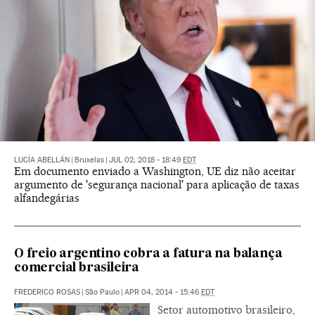
LUCÍA ABELLÁN
|
Bruxelas
|
JUL 02, 2018 - 18:49
EDT
Em documento enviado a Washington, UE diz não aceitar
argumento de 'segurança nacional' para aplicação de taxas
alfandegárias
O freio argentino cobra a fatura na balança
comercial brasileira
FREDERICO ROSAS
|
São Paulo
|
APR 04, 2014 - 15:46
EDT
Setor automotivo brasileiro,