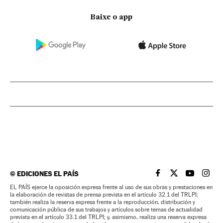
Baixe o app
©
EDICIONES EL PAÍS
EL PAÍS BRASIL EN
EL PAÍS BRASI
EL PAÍS B
EL PA
EL PAÍS ejerce la oposición expresa frente al uso de sus obras y prestaciones en
la elaboración de revistas de prensa prevista en el artículo 32.1 del TRLPI;
también realiza la reserva expresa frente a la reproducción, distribución y
comunicación pública de sus trabajos y artículos sobre temas de actualidad
prevista en el artículo 33.1 del TRLPI; y, asimismo, realiza una reserva expresa