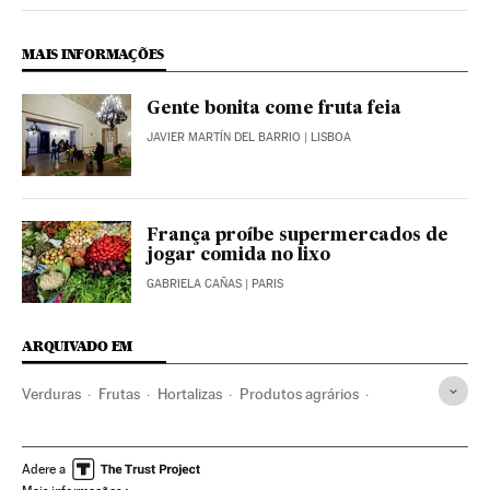
Internacional El País Brasil en Twitter
Internacional El País Brasil en Instagram
Internacional El País Brasil en Facebook
MAIS INFORMAÇÕES
Gente bonita come fruta feia
JAVIER MARTÍN DEL BARRIO
| LISBOA
França proíbe supermercados de
jogar comida no lixo
GABRIELA CAÑAS
| PARIS
ARQUIVADO EM
Verduras
Frutas
Hortalizas
Produtos agrários
Receitas cozinha
Ingredientes receitas
Brasil
Agricultura
Gastronomia
América Latina
Adere a