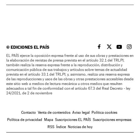
©
EDICIONES EL PAÍS
EL PAÍS BRASIL EN
EL PAÍS BRASI
EL PAÍS B
EL PA
EL PAÍS ejerce la oposición expresa frente al uso de sus obras y prestaciones en
la elaboración de revistas de prensa prevista en el artículo 32.1 del TRLPI;
también realiza la reserva expresa frente a la reproducción, distribución y
comunicación pública de sus trabajos y artículos sobre temas de actualidad
prevista en el artículo 33.1 del TRLPI; y, asimismo, realiza una reserva expresa
de las reproducciones y usos de las obras y otras prestaciones accesibles desde
este sitio web a medios de lectura mecánica u otros medios que resulten
adecuados a tal fin de conformidad con el artículo 67.3 del Real Decreto - ley
24/2021, de 2 de noviembre
Contacto
Venta de contenidos
Aviso legal
Política cookies
Política de privacidad
Mapa
Suscripciones EL PAÍS
Suscripciones empresas
RSS
Índice
Noticias de hoy