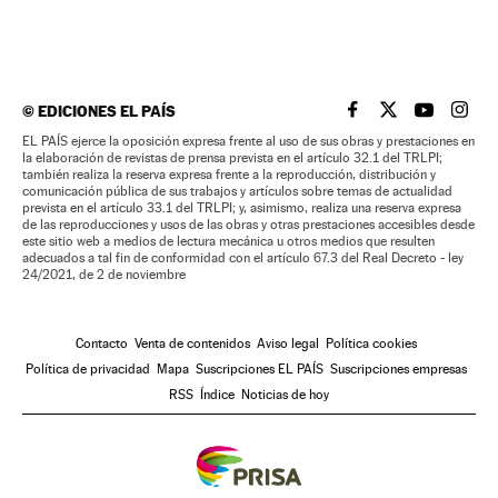
©
EDICIONES EL PAÍS
EL PAÍS BRASIL EN
EL PAÍS BRASI
EL PAÍS B
EL PA
EL PAÍS ejerce la oposición expresa frente al uso de sus obras y prestaciones en
la elaboración de revistas de prensa prevista en el artículo 32.1 del TRLPI;
también realiza la reserva expresa frente a la reproducción, distribución y
comunicación pública de sus trabajos y artículos sobre temas de actualidad
prevista en el artículo 33.1 del TRLPI; y, asimismo, realiza una reserva expresa
de las reproducciones y usos de las obras y otras prestaciones accesibles desde
este sitio web a medios de lectura mecánica u otros medios que resulten
adecuados a tal fin de conformidad con el artículo 67.3 del Real Decreto - ley
24/2021, de 2 de noviembre
Contacto
Venta de contenidos
Aviso legal
Política cookies
Política de privacidad
Mapa
Suscripciones EL PAÍS
Suscripciones empresas
RSS
Índice
Noticias de hoy