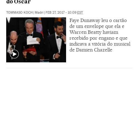
do Oscar
TOMMASO KOCH
|
Madri
|
FEB 27, 2017 - 10:09
EST
Faye Dunaway leu o cartão
de um envelope que ela e
Warren Beatty haviam
recebido por engano e que
indicava a vitória do musical
de Damien Chazelle