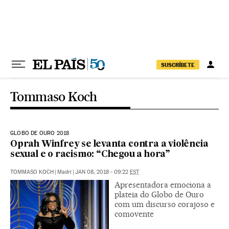
Pular para o conteúdo
SUSCRÍBETE
Tommaso Koch
GLOBO DE OURO 2018
Oprah Winfrey se levanta contra a violência
sexual e o racismo: “Chegou a hora”
TOMMASO KOCH
|
Madri
|
JAN 08, 2018 - 09:22
EST
Apresentadora emociona a
plateia do Globo de Ouro
com um discurso corajoso e
comovente