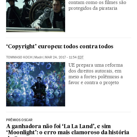
contam como os filmes são
protegidos da pirataria
‘Copyright’ europeu: todos contra todos
TOMMASO KOCH
|
Madri
|
MAR 24, 2017 - 11:54
EDT
UE prepara uma reforma
dos direitos autorais, em
meio a fortes polêmicas a
favor e contra o projeto
PRÊMIOS OSCAR
A ganhadora não foi ‘La La Land’, e sim
‘Moonlight’: o erro mais clamoroso da história