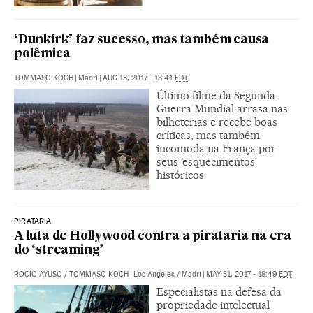
‘Dunkirk’ faz sucesso, mas também causa
polêmica
TOMMASO KOCH
|
Madri
|
AUG 13, 2017 - 18:41
EDT
Último filme da Segunda
Guerra Mundial arrasa nas
bilheterias e recebe boas
críticas, mas também
incomoda na França por
seus ‘esquecimentos’
históricos
PIRATARIA
A luta de Hollywood contra a pirataria na era
do ‘streaming’
ROCÍO AYUSO
/
TOMMASO KOCH
|
Los Angeles / Madri
|
MAY 31, 2017 - 18:49
EDT
Especialistas na defesa da
propriedade intelectual