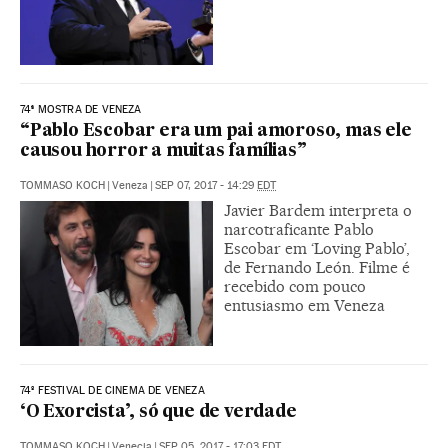
74ª MOSTRA DE VENEZA
“Pablo Escobar era um pai amoroso, mas ele
causou horror a muitas famílias”
TOMMASO KOCH
|
Veneza
|
SEP 07, 2017 - 14:29
EDT
Javier Bardem interpreta o
narcotraficante Pablo
Escobar em ‘Loving Pablo’,
de Fernando León. Filme é
recebido com pouco
entusiasmo em Veneza
74º FESTIVAL DE CINEMA DE VENEZA
‘O Exorcista’, só que de verdade
TOMMASO KOCH
|
Venecia
|
SEP 05, 2017 - 17:03
EDT