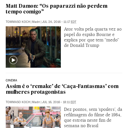
Matt Damon: “Os paparazzi não perdem
tempo comigo”
TOMMASO KOCH
|
Madri
|
JUL 24, 2016 - 11:17
EDT
Ator volta pela quarta vez ao
papel do espião Bourne e
explica por que tem “medo”
de Donald Trump
CINEMA
Assim é o ‘remake’ de ‘Caça-Fantasmas’ com
mulheres protagonistas
TOMMASO KOCH
|
Madri
|
JUL 16, 2016 - 18:11
EDT
Dez pontos, sem ‘spoilers’, da
refilmagem do filme de 1984,
que estreia neste fim de
semana no Brasil