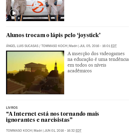
Alunos trocam o lápis pelo ‘joystick’
ÁNGEL LUIS SUCASAS
/
TOMMASO KOCH
|
Madri
|
JUL 05, 2016 - 16:01
EDT
A inserção dos videogames
na educação é uma tendência
em todos os níveis
acadêmicos
LIVROS
“A Internet está nos tornando mais
ignorantes e narcisistas”
TOMMASO KOCH
|
Madri
|
JUN 01, 2016 - 16:32
EDT