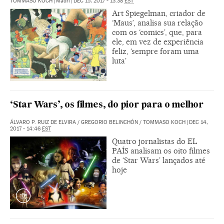
TOMMASO KOCH
|
Madri
|
DEC 15, 2017 - 13:38
EST
Art Spiegelman, criador de
‘Maus’, analisa sua relação
com os ‘comics’, que, para
ele, em vez de experiência
feliz, ‘sempre foram uma
luta’
‘Star Wars’, os filmes, do pior para o melhor
ÁLVARO P. RUIZ DE ELVIRA
/
GREGORIO BELINCHÓN
/
TOMMASO KOCH
|
DEC 14,
2017 - 14:46
EST
Quatro jornalistas do EL
PAÍS analisam os oito filmes
de ‘Star Wars’ lançados até
hoje