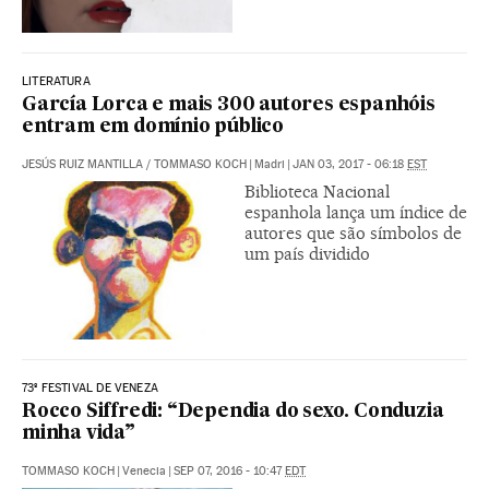
LITERATURA
García Lorca e mais 300 autores espanhóis
entram em domínio público
JESÚS RUIZ MANTILLA
/
TOMMASO KOCH
|
Madri
|
JAN 03, 2017 - 06:18
EST
Biblioteca Nacional
espanhola lança um índice de
autores que são símbolos de
um país dividido
73º FESTIVAL DE VENEZA
Rocco Siffredi: “Dependia do sexo. Conduzia
minha vida”
TOMMASO KOCH
|
Venecia
|
SEP 07, 2016 - 10:47
EDT