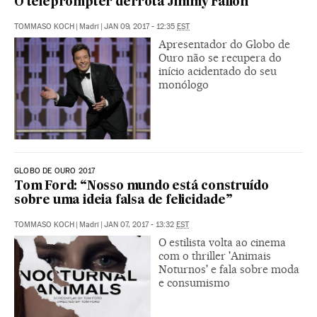
O teleprompter derrota Jimmy Fallon
TOMMASO KOCH
|
Madri
|
JAN 09, 2017 - 12:35
EST
Apresentador do Globo de
Ouro não se recupera do
início acidentado do seu
monólogo
GLOBO DE OURO 2017
Tom Ford: “Nosso mundo está construído
sobre uma ideia falsa de felicidade”
TOMMASO KOCH
|
Madri
|
JAN 07, 2017 - 13:32
EST
O estilista volta ao cinema
com o thriller 'Animais
Noturnos' e fala sobre moda
e consumismo