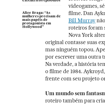
excêntricos episódios
videogames, sér
filme. Dan Ayk
Alice Braga: “As
mulheres precisam de
Bill Murray
não
mais papéis de
protagonista em
roteiros foram
Hollywood”
Nova York alter
original contasse suas ex
mas ninguém topou. Apes
por escrever uma outra t
Na verdade, a história t
o filme de 1984. Aykroyd
frente com seu projeto or
Um mundo sem fantasm
roteiro também para cria