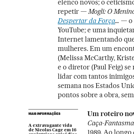
elenco novos; o ceticism
repetir —
Mogli: O Menin
Despertar da Força
…
— o 
YouTube; e uma inquieta
Internet lamentando que
mulheres. Em um encont
(Melissa McCarthy, Krist
e o diretor (Paul Feig) 
lidar com tantos inimigo
semana nos Estados Unid
pontos sobre a obra, se
Um roteiro no
MAIS INFORMAÇÕES
Caça-Fantasm
A extravagante vida
de Nicolas Cage em 16
1989. Ao longo 