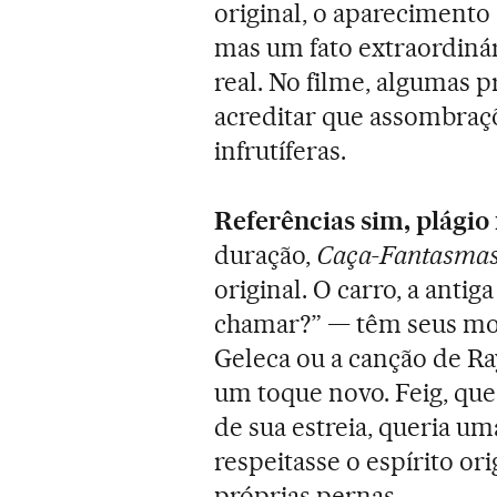
original, o aparecimento
mas um fato extraordiná
real. No filme, algumas 
acreditar que assombraç
infrutíferas.
Referências sim, plágio
duração,
Caça-Fantasma
original. O carro, a anti
chamar?” — têm seus mo
Geleca ou a canção de Ra
um toque novo. Feig, que 
de sua estreia, queria 
respeitasse o espírito o
próprias pernas.