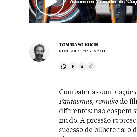
Assim é o ‘remake’ de ‘Ca
TOMMASO KOCH
Madri -
JUL
16, 2016 - 18:11
EDT
Compartir en Whatsapp
Compartir en Facebook
Compartir en Twitter
Desplegar Redes Soci
Combater assombrações é 
Fantasmas, remake
do fi
diferentes: não cospem 
medo. A pressão represen
sucesso de bilheteria; o 