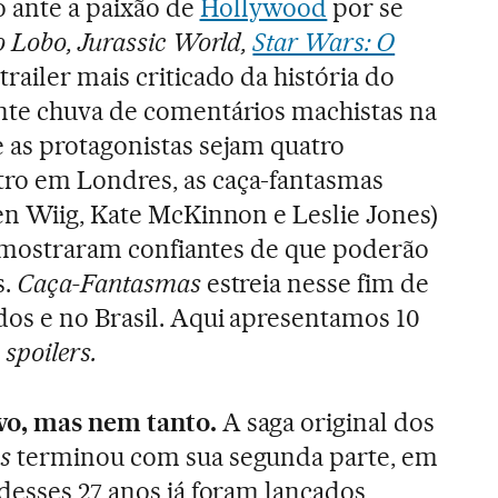
o ante a paixão de
Hollywood
por se
o Lobo, Jurassic World,
Star Wars: O
trailer mais criticado da história do
nte chuva de comentários machistas na
 as protagonistas sejam quatro
ro em Londres, as caça-fantasmas
en Wiig, Kate McKinnon e Leslie Jones)
se mostraram confiantes de que poderão
s.
Caça-Fantasmas
estreia nesse fim de
os e no Brasil. Aqui apresentamos 10
m
spoilers.
vo, mas nem tanto.
A saga original dos
as
terminou com sua segunda parte, em
desses 27 anos já foram lançados