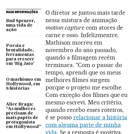
O diretor se juntou mais tarde
MAIS INFORMAÇÕES
nessa mistura de animação
Bud Spencer,
uma vida de
motion capture
com atores de
ação
carne e osso. Infelizmentre,
Mathison morreu em
Poesia e
novembro do ano passado,
brutalidade,
ferramentas
quando a filmagem recém
para crescer
terminara. “Com o passar do
em ‘Big Jato’
tempo, aprendi que os meus
melhores filmes surgem
O machismo em
Hollywood, em
porque o projeto me escolhe.
8 histórias
Com exceção dos filmes que eu
mesmo escrevi. Meu critério,
Alice Braga:
quando recebo esses roteiros,
“As mulheres
precisam de
é se posso
relacionar a história
mais papéis de
protagonista
com alguma parte de minha
em Hollywood”
vida
. Se a resposta é positiva,