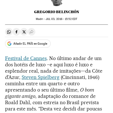
GREGORIO BELINCHÓN
Madri -
JUL
03, 2016 - 15:52
EDT
Compartir en Whatsapp
Compartir en Facebook
Compartir en Twitter
Desplegar Redes Sociales
Añadir EL PAÍS en Google
Festival de Cannes
. No último andar de um
dos hotéis de luxo –e aqui luxo é luxo e
esplendor real, nada de imitações—da Côte
d’Azur,
Steven Spielberg
(Cincinnati, 1946)
caminha entre um quarto e outro
apresentando o seu último filme,
O bom
gigante amigo
, adaptação do romance de
Roald Dahl, com estreia no Brasil prevista
para este mês. “Desta vez decidi dar poucas