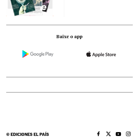
Baixe o app
©
EDICIONES EL PAÍS
EL PAÍS BRASIL EN
EL PAÍS BRASI
EL PAÍS B
EL PA