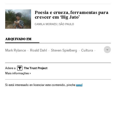
Poesia e crueza, ferramentas para
crescer em ‘Big Jato’
CAMILA MORAES
| SÃO PAULO
ARQUIVADO EM
Mark Rylance
Roald Dahl
Steven Spielberg
Cultura
Festival Cannes 2016
Festival Cannes
Festivais cinema
Festivais
Cinema
Eventos
Sociedade
Adere a
Mais informações
aquí
Si está interesado en licenciar este contenido, pinche