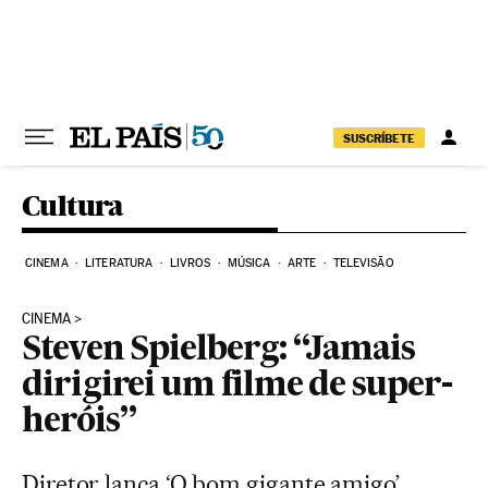
Pular para o conteúdo
SUSCRÍBETE
Cultura
CINEMA
LITERATURA
LIVROS
MÚSICA
ARTE
TELEVISÃO
CINEMA
Steven Spielberg: “Jamais
dirigirei um filme de super-
heróis”
Diretor lança ‘O bom gigante amigo’,