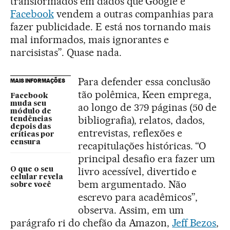
transformados em dados que Google e
Facebook
vendem a outras companhias para
fazer publicidade. E está nos tornando mais
mal informados, mais ignorantes e
narcisistas”. Quase nada.
Para defender essa conclusão
MAIS INFORMAÇÕES
tão polêmica, Keen emprega,
Facebook
muda seu
ao longo de 379 páginas (50 de
módulo de
bibliografia), relatos, dados,
tendências
depois das
entrevistas, reflexões e
críticas por
censura
recapitulações históricas. “O
principal desafio era fazer um
livro acessível, divertido e
O que o seu
celular revela
bem argumentado. Não
sobre você
escrevo para acadêmicos”,
observa. Assim, em um
parágrafo ri do chefão da Amazon,
Jeff Bezos
,