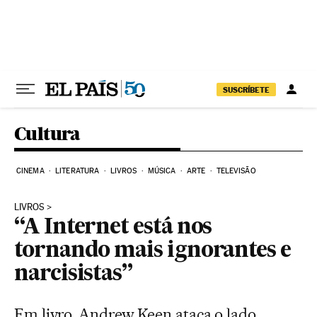
Pular para o conteúdo
SUSCRÍBETE
Cultura
CINEMA
LITERATURA
LIVROS
MÚSICA
ARTE
TELEVISÃO
LIVROS
“A Internet está nos
tornando mais ignorantes e
narcisistas”
Em livro, Andrew Keen ataca o lado