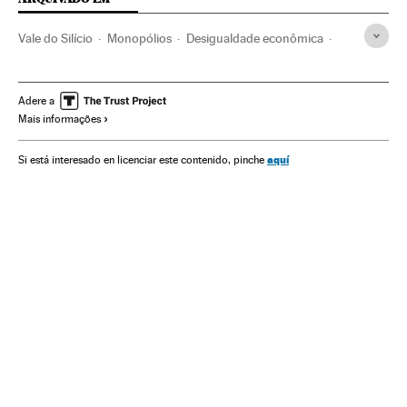
Vale do Silício
Monopólios
Desigualdade econômica
San Francisco
Amazon
Google
Facebook
Califórnia
Motores pesquisa
Alphabet
Redes sociais
Apple
Adere a
Mais informações
Estados Unidos
Livros
América do Norte
Cultura
América
Lojas online
Comércio eletrônico
Comércio
aquí
Si está interesado en licenciar este contenido, pinche
Internet
Empresas
Economia
Telecomunicações
Comunicações