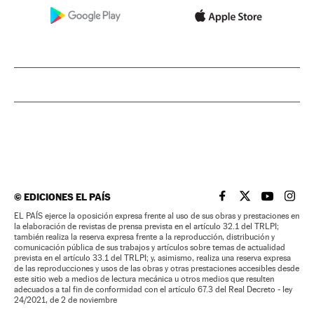
©
EDICIONES EL PAÍS
EL PAÍS BRASIL EN
EL PAÍS BRASI
EL PAÍS B
EL PA
EL PAÍS ejerce la oposición expresa frente al uso de sus obras y prestaciones en
la elaboración de revistas de prensa prevista en el artículo 32.1 del TRLPI;
también realiza la reserva expresa frente a la reproducción, distribución y
comunicación pública de sus trabajos y artículos sobre temas de actualidad
prevista en el artículo 33.1 del TRLPI; y, asimismo, realiza una reserva expresa
de las reproducciones y usos de las obras y otras prestaciones accesibles desde
este sitio web a medios de lectura mecánica u otros medios que resulten
adecuados a tal fin de conformidad con el artículo 67.3 del Real Decreto - ley
24/2021, de 2 de noviembre