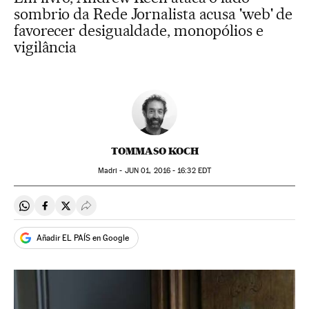
sombrio da Rede Jornalista acusa 'web' de
favorecer desigualdade, monopólios e
vigilância
TOMMASO KOCH
Madri -
JUN
01, 2016 - 16:32
EDT
Compartir en Whatsapp
Compartir en Facebook
Compartir en Twitter
Desplegar Redes Sociales
Añadir EL PAÍS en Google