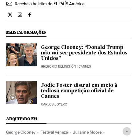
Receba o boletim do EL PAÍS América
Cultura El País Brasil en Twitter
Cultura El País Brasil en Instagram
Cultura El País Brasil en Facebook
MAIS INFORMAÇÕES
George Clooney: “Donald Trump
não vai ser presidente dos Estados
Unidos”
GREGORIO BELINCHÓN
| CANNES
Jodie Foster distrai em meio à
tediosa competição oficial de
Cannes
CARLOS BOYERO
ARQUIVADO EM
George Clooney
Festival Veneza
Julianne Moore