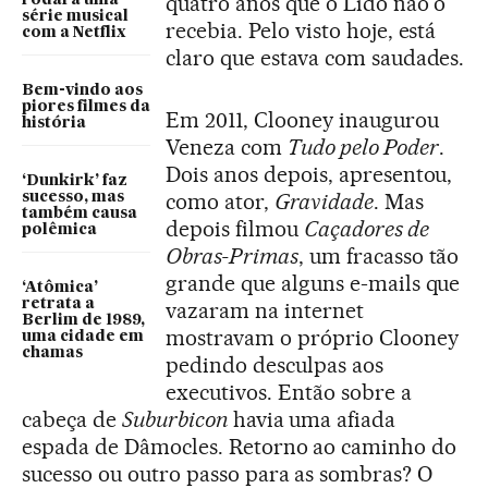
quatro anos que o Lido não o
série musical
recebia. Pelo visto hoje, está
com a Netflix
claro que estava com saudades.
Bem-vindo aos
piores filmes da
Em 2011, Clooney inaugurou
história
Veneza com
Tudo pelo Poder
.
Dois anos depois, apresentou,
‘Dunkirk’ faz
como ator,
Gravidade
. Mas
sucesso, mas
também causa
depois filmou
Caçadores de
polêmica
Obras-Primas
, um fracasso tão
grande que alguns e-mails que
‘Atômica’
retrata a
vazaram na internet
Berlim de 1989,
mostravam o próprio Clooney
uma cidade em
chamas
pedindo desculpas aos
executivos. Então sobre a
cabeça de
Suburbicon
havia uma afiada
espada de Dâmocles. Retorno ao caminho do
sucesso ou outro passo para as sombras? O