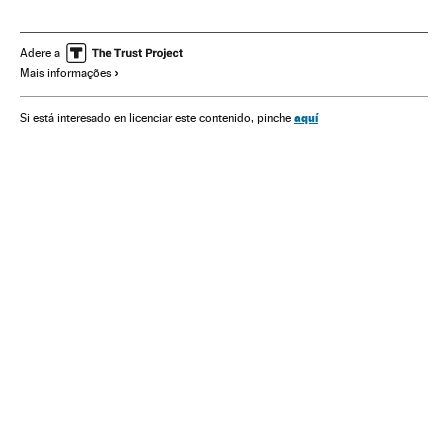
Matt Damon
Diretores cinema
Ethan Coen
Joel Coen
Donald Trump
Festivais cinema
Festivais
Cinema
Adere a
Mais informações
Eventos
Sociedade
aquí
Si está interesado en licenciar este contenido, pinche