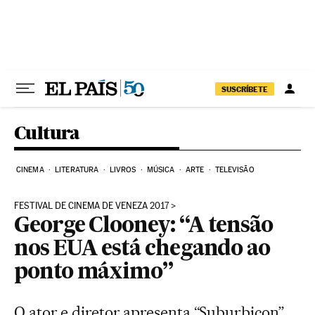
Pular para o conteúdo
SUSCRÍBETE
Cultura
CINEMA
LITERATURA
LIVROS
MÚSICA
ARTE
TELEVISÃO
FESTIVAL DE CINEMA DE VENEZA 2017
George Clooney: “A tensão
nos EUA está chegando ao
ponto máximo”
O ator e diretor apresenta “Suburbicon”