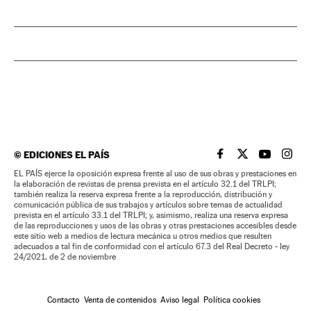
©
EDICIONES EL PAÍS
EL PAÍS BRASIL EN
EL PAÍS BRASI
EL PAÍS B
EL PA
EL PAÍS ejerce la oposición expresa frente al uso de sus obras y prestaciones en
la elaboración de revistas de prensa prevista en el artículo 32.1 del TRLPI;
también realiza la reserva expresa frente a la reproducción, distribución y
comunicación pública de sus trabajos y artículos sobre temas de actualidad
prevista en el artículo 33.1 del TRLPI; y, asimismo, realiza una reserva expresa
de las reproducciones y usos de las obras y otras prestaciones accesibles desde
este sitio web a medios de lectura mecánica u otros medios que resulten
adecuados a tal fin de conformidad con el artículo 67.3 del Real Decreto - ley
24/2021, de 2 de noviembre
Contacto
Venta de contenidos
Aviso legal
Política cookies