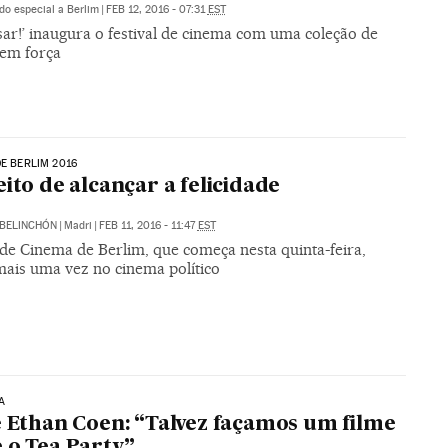
do especial a Berlim
|
FEB 12, 2016 - 07:31
EST
sar!’ inaugura o festival de cinema com uma coleção de
sem força
DE BERLIM 2016
eito de alcançar a felicidade
BELINCHÓN
|
Madri
|
FEB 11, 2016 - 11:47
EST
 de Cinema de Berlim, que começa nesta quinta-feira,
mais uma vez no cinema político
A
e Ethan Coen: “Talvez façamos um filme
 o Tea Party”