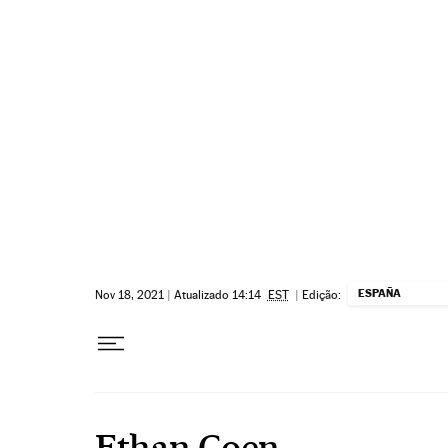
Pular para o conteúdo
ESPAÑA
Nov 18, 2021
|
Atualizado 14:14
EST
|
Edição:
Ethan Coen