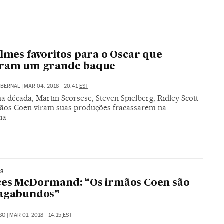
ilmes favoritos para o Oscar que
eram um grande baque
 BERNAL
|
MAR 04, 2018 - 20:41
EST
a década, Martin Scorsese, Steven Spielberg, Ridley Scott
mãos Coen viram suas produções fracassarem na
ia
18
ces McDormand: “Os irmãos Coen são
vagabundos”
SO
|
MAR 01, 2018 - 14:15
EST