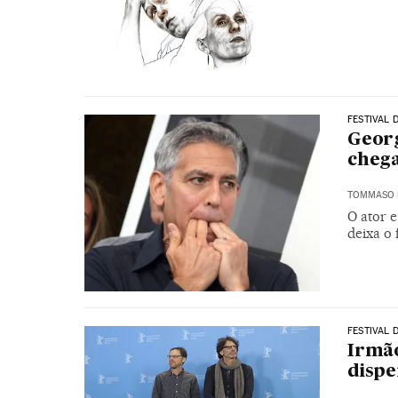
FESTIVAL 
Georg
cheg
TOMMASO 
O ator e
deixa o 
FESTIVAL 
Irmão
dispe