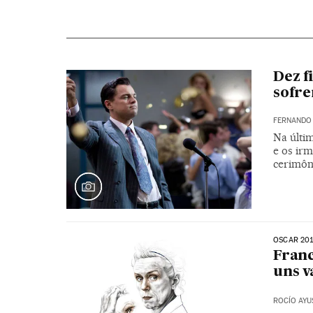
Dez f
sofr
FERNANDO
Na últim
e os ir
cerimôn
OSCAR 20
Fran
uns 
ROCÍO AYU