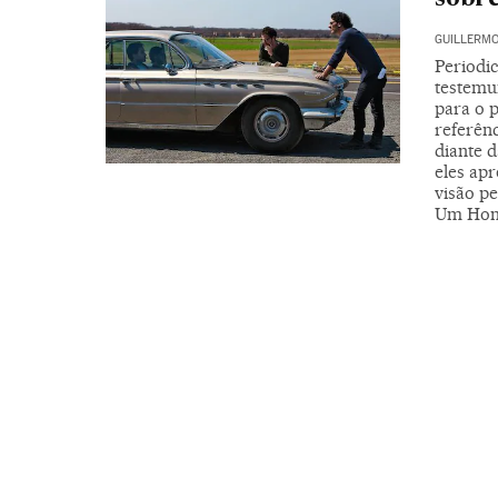
GUILLERMO
Periodi
testemu
para o p
referên
diante d
eles ap
visão p
Um Hom