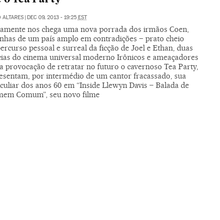
 ALTARES
|
DEC 09, 2013 - 19:25
EST
camente nos chega uma nova porrada dos irmãos Coen,
nhas de um país amplo em contradições – prato cheio
ercurso pessoal e surreal da ficção de Joel e Ethan, duas
cias do cinema universal moderno Irônicos e ameaçadores
a provocação de retratar no futuro o cavernoso Tea Party,
resentam, por intermédio de um cantor fracassado, sua
eculiar dos anos 60 em “Inside Llewyn Davis – Balada de
em Comum”, seu novo filme