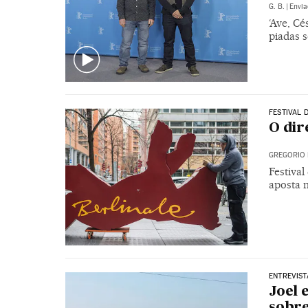
G. B.
|
Envia
‘Ave, Cé
piadas 
FESTIVAL 
O dir
GREGORIO 
Festival
aposta 
ENTREVIST
Joel 
sobre