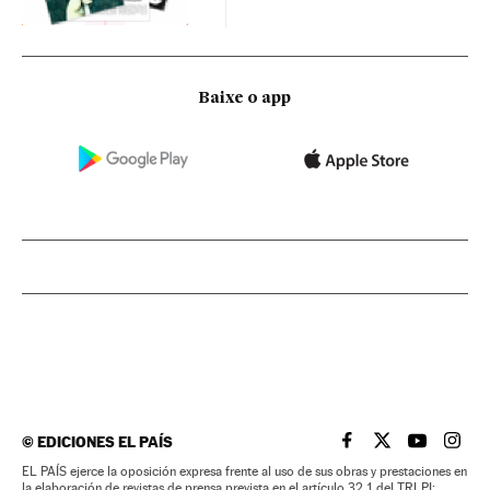
Baixe o app
©
EDICIONES EL PAÍS
EL PAÍS BRASIL EN
EL PAÍS BRASI
EL PAÍS B
EL PA
EL PAÍS ejerce la oposición expresa frente al uso de sus obras y prestaciones en
la elaboración de revistas de prensa prevista en el artículo 32.1 del TRLPI;