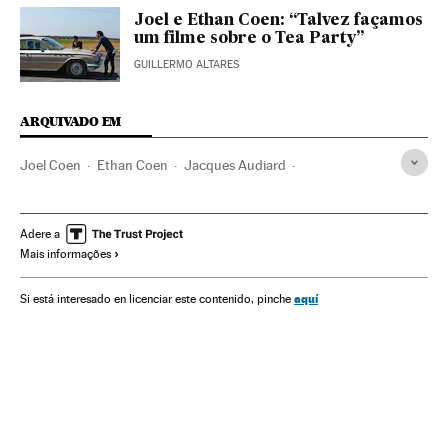
Joel e Ethan Coen: “Talvez façamos
um filme sobre o Tea Party”
GUILLERMO ALTARES
ARQUIVADO EM
Joel Coen
Ethan Coen
Jacques Audiard
George Clooney
Donald Trump
Hollywood
Cinema dos Estados Unidos
Festival Berlim
Cinema
Adere a
Mais informações
aquí
Si está interesado en licenciar este contenido, pinche