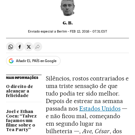
G. B.
Enviado especial a Berlim -
FEB
12, 2016 - 07:31
EST
Compartir en Whatsapp
Compartir en Facebook
Compartir en Twitter
Desplegar Redes Sociales
Añadir EL PAÍS en Google
Silêncios, rostos contrariados e
MAIS INFORMAÇÕES
uma triste sensação de que
O direito de
alcançar a
tudo podia ter sido melhor.
felicidade
Depois de estrear na semana
passada nos
Estados Unidos
—
Joel e Ethan
e não ficou mal, começando
Coen: “Talvez
façamos um
em segundo lugar na
filme sobre o
bilheteria —,
Ave, César
, dos
Tea Party”