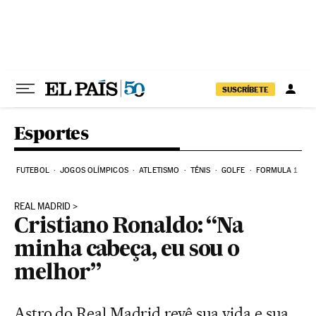
Pular para o conteúdo
SUSCRÍBETE
Esportes
FUTEBOL
JOGOS OLÍMPICOS
ATLETISMO
TÊNIS
GOLFE
FORMULA 1
REAL MADRID
Cristiano Ronaldo: “Na
minha cabeça, eu sou o
melhor”
Astro do Real Madrid revê sua vida e sua