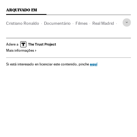
ARQUIVADO EM
Cristiano Ronaldo
Documentário
Filmes
Real Madrid
Futebol
Times esportes
Cinema
Esportes
Adere a
Mais informações
aquí
Si está interesado en licenciar este contenido, pinche