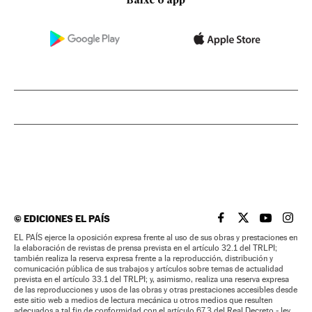
Baixe o app
©
EDICIONES EL PAÍS
EL PAÍS BRASIL EN
EL PAÍS BRASI
EL PAÍS B
EL PA
EL PAÍS ejerce la oposición expresa frente al uso de sus obras y prestaciones en
la elaboración de revistas de prensa prevista en el artículo 32.1 del TRLPI;
también realiza la reserva expresa frente a la reproducción, distribución y
comunicación pública de sus trabajos y artículos sobre temas de actualidad
prevista en el artículo 33.1 del TRLPI; y, asimismo, realiza una reserva expresa
de las reproducciones y usos de las obras y otras prestaciones accesibles desde
este sitio web a medios de lectura mecánica u otros medios que resulten
adecuados a tal fin de conformidad con el artículo 67.3 del Real Decreto - ley