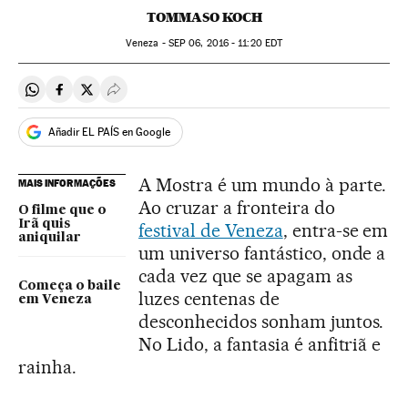
TOMMASO KOCH
Veneza -
SEP
06, 2016 - 11:20
EDT
Compartir en Whatsapp
Compartir en Facebook
Compartir en Twitter
Desplegar Redes Sociales
Añadir EL PAÍS en Google
A Mostra é um mundo à parte.
MAIS INFORMAÇÕES
Ao cruzar a fronteira do
O filme que o
Irã quis
festival de Veneza
, entra-se em
aniquilar
um universo fantástico, onde a
cada vez que se apagam as
Começa o baile
luzes centenas de
em Veneza
desconhecidos sonham juntos.
No Lido, a fantasia é anfitriã e
rainha.