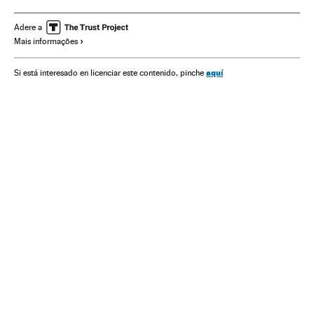
Festivais
Conflito Sunitas e Xiitas
Islã
Jihadismo
Cinema
Grupos terroristas
Eventos
Cultura
Adere a
Mais informações
Religião
Terrorismo
Conflitos
Sociedade
aquí
Si está interesado en licenciar este contenido, pinche