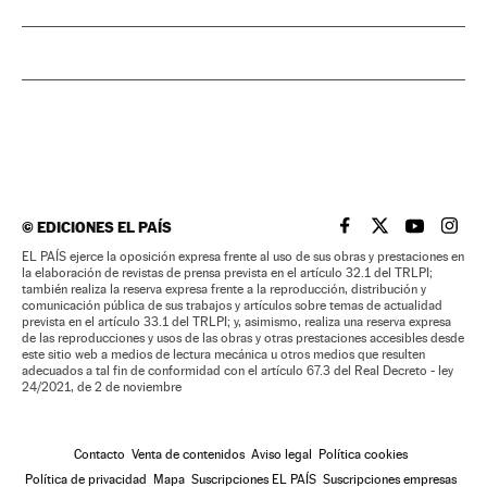
©
EDICIONES EL PAÍS
EL PAÍS BRASIL EN
EL PAÍS BRASI
EL PAÍS B
EL PA
EL PAÍS ejerce la oposición expresa frente al uso de sus obras y prestaciones en
la elaboración de revistas de prensa prevista en el artículo 32.1 del TRLPI;
también realiza la reserva expresa frente a la reproducción, distribución y
comunicación pública de sus trabajos y artículos sobre temas de actualidad
prevista en el artículo 33.1 del TRLPI; y, asimismo, realiza una reserva expresa
de las reproducciones y usos de las obras y otras prestaciones accesibles desde
este sitio web a medios de lectura mecánica u otros medios que resulten
adecuados a tal fin de conformidad con el artículo 67.3 del Real Decreto - ley
24/2021, de 2 de noviembre
Contacto
Venta de contenidos
Aviso legal
Política cookies
Política de privacidad
Mapa
Suscripciones EL PAÍS
Suscripciones empresas