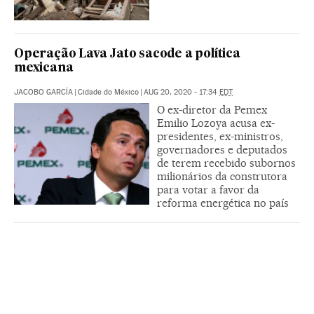
Operação Lava Jato sacode a política
mexicana
JACOBO GARCÍA
|
Cidade do México
|
AUG 20, 2020 - 17:34
EDT
O ex-diretor da Pemex
Emilio Lozoya acusa ex-
presidentes, ex-ministros,
governadores e deputados
de terem recebido subornos
milionários da construtora
para votar a favor da
reforma energética no país