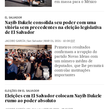
em massa para o México
EL SALVADOR
Nayib Bukele consolida seu poder com uma
vitória sem precedentes na eleição legislativa
de El Salvador
JACOBO GARCÍA
|
San Salvador
|
MAR 01, 2021 - 10:08
EST
Primeiros resultados
confirmam a irrupção do
partido Novas Ideias com
um número inédito de
deputados, que lhe permitirá
controlar instituições
importantes
ELEIÇÕES EM EL SALVADOR
Eleições em El Salvador colocam Nayib Bukele
rumo ao poder absoluto