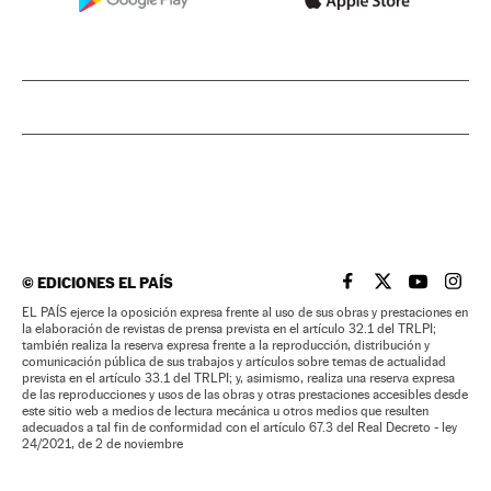
©
EDICIONES EL PAÍS
EL PAÍS BRASIL EN
EL PAÍS BRASI
EL PAÍS B
EL PA
EL PAÍS ejerce la oposición expresa frente al uso de sus obras y prestaciones en
la elaboración de revistas de prensa prevista en el artículo 32.1 del TRLPI;
también realiza la reserva expresa frente a la reproducción, distribución y
comunicación pública de sus trabajos y artículos sobre temas de actualidad
prevista en el artículo 33.1 del TRLPI; y, asimismo, realiza una reserva expresa
de las reproducciones y usos de las obras y otras prestaciones accesibles desde
este sitio web a medios de lectura mecánica u otros medios que resulten
adecuados a tal fin de conformidad con el artículo 67.3 del Real Decreto - ley
24/2021, de 2 de noviembre