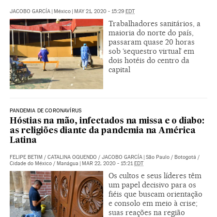
JACOBO GARCÍA
|
México
|
MAY 21, 2020 - 15:29
EDT
Trabalhadores sanitários, a
maioria do norte do país,
passaram quase 20 horas
sob ‘sequestro virtual’ em
dois hotéis do centro da
capital
PANDEMIA DE CORONAVÍRUS
Hóstias na mão, infectados na missa e o diabo:
as religiões diante da pandemia na América
Latina
FELIPE BETIM
/
CATALINA OQUENDO
/
JACOBO GARCÍA
|
São Paulo / Botogotá /
Cidade do México / Manágua
|
MAR 22, 2020 - 15:21
EDT
Os cultos e seus líderes têm
um papel decisivo para os
fiéis que buscam orientação
e consolo em meio à crise;
suas reações na região