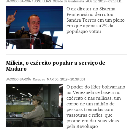
JACOBO GARCÍA
/
JOSÉ ELÍAS
|
Cidade da Guatemala
|
AUG 12, 2019 - 09:16
EDT
O ex-diretor do Sistema
Penitenciário derrotou
Sandra Torres em um pleito
em que apenas 42% da
população votou
Milícia, o exército popular a serviço de
Maduro
JACOBO GARCÍA
|
Caracas
|
MAR 30, 2019 - 20:38
EDT
O poder do líder bolivariano
na Venezuela se baseia no
exército e nas milícias, um
corpo de um milhão de
pessoas treinadas com
vassouras e rifles, que
prometem dar suas vidas
pela Revolução