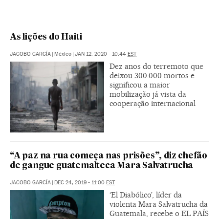
As lições do Haiti
JACOBO GARCÍA
|
México
|
JAN 12, 2020 - 10:44
EST
Dez anos do terremoto que
deixou 300.000 mortos e
significou a maior
mobilização já vista da
cooperação internacional
“A paz na rua começa nas prisões”, diz chefão
de gangue guatemalteca Mara Salvatrucha
JACOBO GARCÍA
|
DEC 24, 2019 - 11:00
EST
‘El Diabólico’, líder da
violenta Mara Salvatrucha da
Guatemala, recebe o EL PAÍS