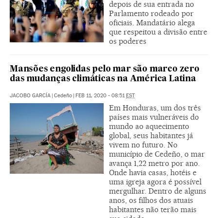
depois de sua entrada no
Parlamento rodeado por
oficiais. Mandatário alega
que respeitou a divisão entre
os poderes
Mansões engolidas pelo mar são marco zero
das mudanças climáticas na América Latina
JACOBO GARCÍA
|
Cedeño
|
FEB 11, 2020 - 08:51
EST
Em Honduras, um dos três
países mais vulneráveis do
mundo ao aquecimento
global, seus habitantes já
vivem no futuro. No
município de Cedeño, o mar
avança 1,22 metro por ano.
Onde havia casas, hotéis e
uma igreja agora é possível
mergulhar. Dentro de alguns
anos, os filhos dos atuais
habitantes não terão mais