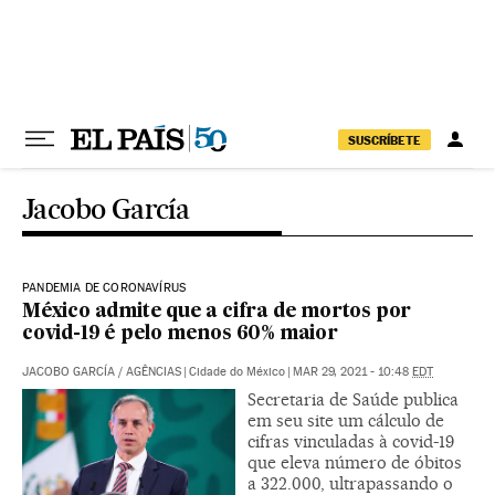
Pular para o conteúdo
SUSCRÍBETE
Jacobo García
PANDEMIA DE CORONAVÍRUS
México admite que a cifra de mortos por
covid-19 é pelo menos 60% maior
JACOBO GARCÍA
/
AGÊNCIAS
|
Cidade do México
|
MAR 29, 2021 - 10:48
EDT
Secretaria de Saúde publica
em seu site um cálculo de
cifras vinculadas à covid-19
que eleva número de óbitos
a 322.000, ultrapassando o