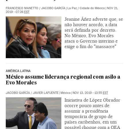
FRANCESCO MANETTO
/
JACOBO GARCÍA
|
La Paz / Cidade do México
|
NOV 21,
2019 - 07:26
EST
Jeanine Áñez adverte que, se
não houver acordo, a data
será definida por decreto.
No México, Evo Morales
ataca o Governo interino e
exige o fim do "massacre"
AMÉRICA LATINA
México assume liderança regional com asilo a
Evo Morales
JACOBO GARCÍA
/
JAVIER LAFUENTE
|
México
|
NOV 13, 2019 - 13:55
EST
Iniciativa de López Obrador
ocorre pouco antes de
assumir a presidência
temporária de grupo de
países caribenhos, em um
possível choque com a OEA