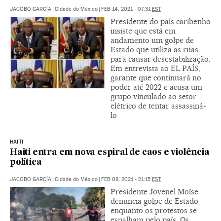
JACOBO GARCÍA
|
Cidade do México
|
FEB 14, 2021 - 07:31
EST
Presidente do país caribenho
insiste que está em
andamento um golpe de
Estado que utiliza as ruas
para causar desestabilização.
Em entrevista ao EL PAÍS,
garante que continuará no
poder até 2022 e acusa um
grupo vinculado ao setor
elétrico de tentar assassiná-
lo
HAITI
Haiti entra em nova espiral de caos e violência
política
JACOBO GARCÍA
|
Cidade do México
|
FEB 08, 2021 - 21:15
EST
Presidente Jovenel Moïse
denuncia golpe de Estado
enquanto os protestos se
espalham pelo país. Os