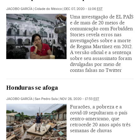
JACOBO GARCÍA
|
Cidade do México
|
DEC 07, 2020 - 11:06
EST
Uma investigação de EL PAÍS
e de mais de 20 meios de
comunicação com Forbidden
Stories revela erros nas
investigações sobre a morte
de Regina Martínez em 2012.
A versão oficial e a sentença
sobre seu assassinato foram
divulgadas por meio de
contas falsas no Twitter
Honduras se afoga
JACOBO GARCÍA
|
San Pedro Sula
|
NOV 28, 2020 - 17:53
EST
Furacões, a pobreza e a
covid-19 sepultaram o país
centro-americano, que
retrocede 20 anos após três
semanas de chuvas