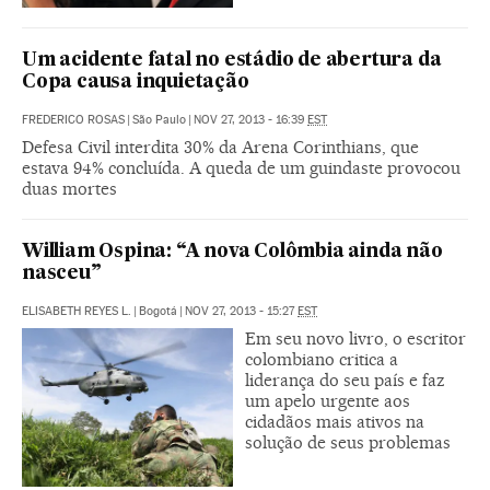
Um acidente fatal no estádio de abertura da
Copa causa inquietação
FREDERICO ROSAS
|
São Paulo
|
NOV 27, 2013 - 16:39
EST
Defesa Civil interdita 30% da Arena Corinthians, que
estava 94% concluída. A queda de um guindaste provocou
duas mortes
William Ospina: “A nova Colômbia ainda não
nasceu”
ELISABETH REYES L.
|
Bogotá
|
NOV 27, 2013 - 15:27
EST
Em seu novo livro, o escritor
colombiano critica a
liderança do seu país e faz
um apelo urgente aos
cidadãos mais ativos na
solução de seus problemas