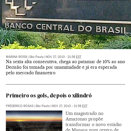
MARINA ROSSI
|
São Paulo
|
NOV 27, 2013 - 21:58
EST
Na sexta alta consecutiva, chega ao patamar de 10% ao ano
Decisão foi tomada por unanimidade e já era esperada
pelo mercado financeiro
Primeiro os gols, depois o xilindró
FREDERICO ROSAS
|
São Paulo
|
NOV 27, 2013 - 21:58
EST
Um magistrado no
Amazonas propõe
transformar o novo estádio
de Manaus num centro de