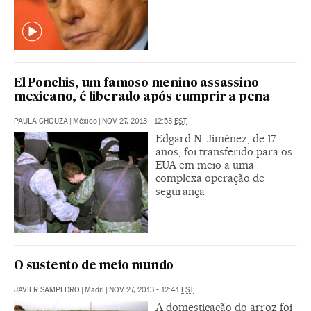
El Ponchis, um famoso menino assassino
mexicano, é liberado após cumprir a pena
PAULA CHOUZA
|
México
|
NOV 27, 2013 - 12:53
EST
Edgard N. Jiménez, de 17
anos, foi transferido para os
EUA em meio a uma
complexa operação de
segurança
O sustento de meio mundo
JAVIER SAMPEDRO
|
Madri
|
NOV 27, 2013 - 12:41
EST
A domesticação do arroz foi