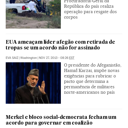
Procuradoria-Geral da
República do país realiza
operação para resgate dos
corpos
EUA ameaçam líder afegão com retirada de
tropas se um acordo não for assinado
EVA SAIZ
|
Washington
|
NOV 27, 2013 - 08:26
EST
O presidente do Afeganistão,
Hamid Karzai, impõe novas
exigências para rubricar o
pacto que determina a
permanência de militares
norte-americanos no país
Merkel e bloco social-democrata fecham um
acordo para governar em coalizão