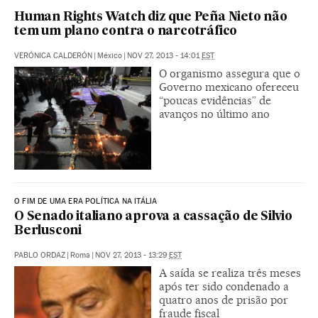
Human Rights Watch diz que Peña Nieto não
tem um plano contra o narcotráfico
VERÓNICA CALDERÓN
|
México
|
NOV 27, 2013 - 14:01
EST
O organismo assegura que o
Governo mexicano ofereceu
“poucas evidências” de
avanços no último ano
O FIM DE UMA ERA POLÍTICA NA ITÁLIA
O Senado italiano aprova a cassação de Silvio
Berlusconi
PABLO ORDAZ
|
Roma
|
NOV 27, 2013 - 13:29
EST
A saída se realiza três meses
após ter sido condenado a
quatro anos de prisão por
fraude fiscal