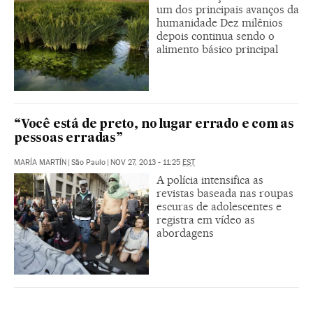
um dos principais avanços da
humanidade Dez milênios
depois continua sendo o
alimento básico principal
“Você está de preto, no lugar errado e com as
pessoas erradas”
MARÍA MARTÍN
|
São Paulo
|
NOV 27, 2013 - 11:25
EST
A polícia intensifica as
revistas baseada nas roupas
escuras de adolescentes e
registra em vídeo as
abordagens