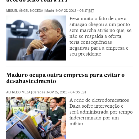
acordo feito com a YPF
MIGUEL ÁNGEL NOCEDA
|
Madri
|
NOV 27, 2013 - 06:17
EST
Pesa muito o fato de que a
situação chegou a um ponto
sem marcha atrás no que, se
não se respalda a oferta,
teria consequências
negativas para a empresa e
seu presidente
Maduro ocupa outra empresa para evitar o
desabastecimento
ALFREDO MEZA
|
Caracas
|
NOV 27, 2013 - 04:05
EST
A rede de eletrodomésticos
Daka sofre intervenção e
será administrada por tempo
indeterminado por um
militar