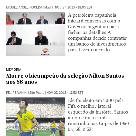
MIGUEL ÁNGEL NOCEDA
|
Madri
|
NOV 27, 2013 - 18:05
EST
A petroleira espanhola
iniciará conversas com o
Governo argentino para
fechar os detalhes A
companhia decide contratar
um banco de investimentos
para fazer o acordo
MEMÓRIA
Morre o bicampeão da seleção Nilton Santos
aos 88 anos
FELIPE VANINI
|
São Paulo
|
NOV 27, 2013 - 17:52
EST
Ele foi eleito em 2000 pela
Fifa o melhor lateral
esquerdo da história. Santos
atuou com a camisa
canarinho nas Copas de 1950,
54, 58, e 62