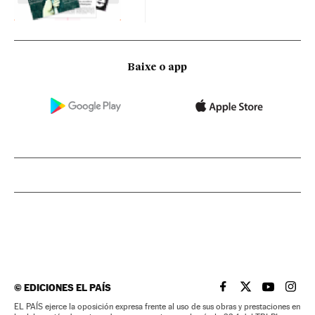
Baixe o app
©
EDICIONES EL PAÍS
EL PAÍS BRASIL EN
EL PAÍS BRASI
EL PAÍS B
EL PA
EL PAÍS ejerce la oposición expresa frente al uso de sus obras y prestaciones en