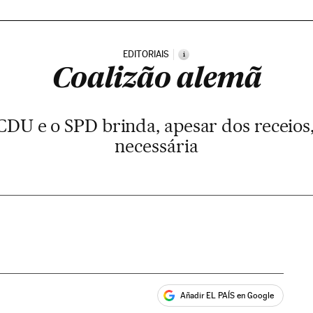
EDITORIAIS
i
Coalizão alemã
CDU e o SPD brinda, apesar dos receios
necessária
Añadir EL PAÍS en Google
ales