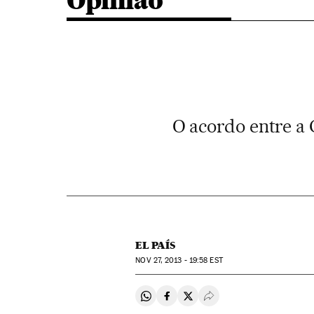
Opinião
O acordo entre a 
EL PAÍS
NOV
27, 2013 - 19:58
EST
Compartir en Whatsapp
Compartir en Facebook
Compartir en Twitter
Desplegar Redes Soci