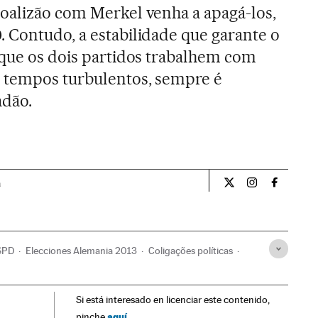
oalizão com Merkel venha a apagá-los,
 Contudo, a estabilidade que garante o
 que os dois partidos trabalhem com
s tempos turbulentos, sempre é
adão.
a
Opiniao El País Br
Opiniao El Pa
Opiniao 
SPD
Elecciones Alemania 2013
Coligações políticas
os políticos
Eleições
Política
Europa Central
Europa
Si está interesado en licenciar este contenido,
aquí
pinche