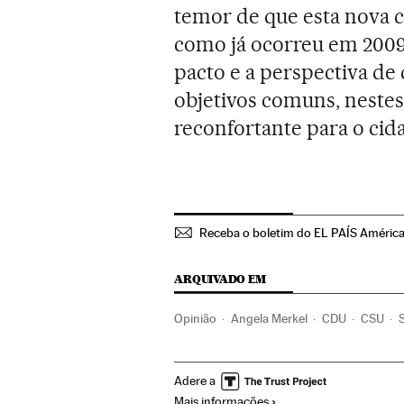
temor de que esta nova c
como já ocorreu em 2009.
pacto e a perspectiva de
objetivos comuns, neste
reconfortante para o cid
Receba o boletim do EL PAÍS Améric
ARQUIVADO EM
Opinião
Angela Merkel
CDU
CSU
Elecciones Alemania
Alemanha
Partid
Adere a
Mais informações