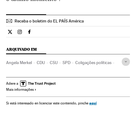
Receba o boletim do EL PAÍS América
Internacional El País Brasil en Twitter
Internacional El País Brasil en Instagram
Internacional El País Brasil en Facebook
ARQUIVADO EM
Angela Merkel
CDU
CSU
SPD
Coligações políticas
Alemanha
Partidos políticos
Eleições
Política
Europa Central
Europa
Adere a
Mais informações
aquí
Si está interesado en licenciar este contenido, pinche