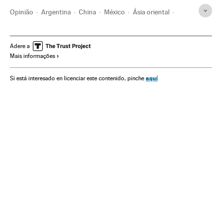
Opinião
Argentina
China
México
Ásia oriental
América Latina
América do Sul
Ásia
América
Adere a
Mais informações
aquí
Si está interesado en licenciar este contenido, pinche