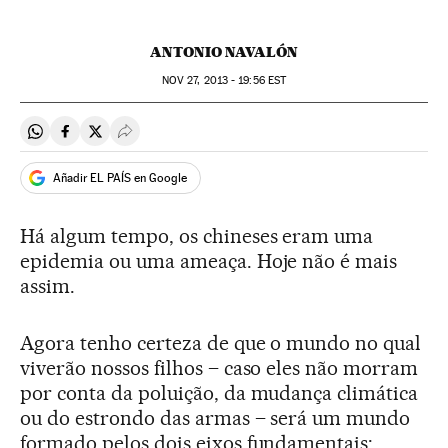
ANTONIO NAVALÓN
NOV
27, 2013 - 19:56
EST
Compartir en Whatsapp
Compartir en Facebook
Compartir en Twitter
Desplegar Redes Sociales
Añadir EL PAÍS en Google
Há algum tempo, os chineses eram uma
epidemia ou uma ameaça. Hoje não é mais
assim.
Agora tenho certeza de que o mundo no qual
viverão nossos filhos – caso eles não morram
por conta da poluição, da mudança climática
ou do estrondo das armas – será um mundo
formado pelos dois eixos fundamentais: