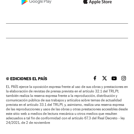
©
EDICIONES EL PAÍS
EL PAÍS BRASIL EN
EL PAÍS BRASI
EL PAÍS B
EL PA
EL PAÍS ejerce la oposición expresa frente al uso de sus obras y prestaciones en
la elaboración de revistas de prensa prevista en el artículo 32.1 del TRLPI;
también realiza la reserva expresa frente a la reproducción, distribución y
comunicación pública de sus trabajos y artículos sobre temas de actualidad
prevista en el artículo 33.1 del TRLPI; y, asimismo, realiza una reserva expresa
de las reproducciones y usos de las obras y otras prestaciones accesibles desde
este sitio web a medios de lectura mecánica u otros medios que resulten
adecuados a tal fin de conformidad con el artículo 67.3 del Real Decreto - ley
24/2021, de 2 de noviembre