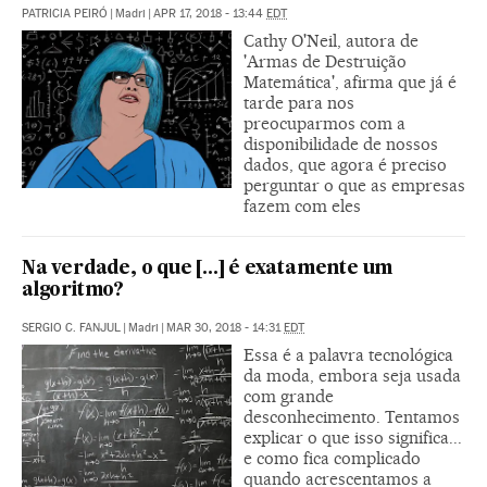
PATRICIA PEIRÓ
|
Madri
|
APR 17, 2018 - 13:44
EDT
Cathy O'Neil, autora de
'Armas de Destruição
Matemática', afirma que já é
tarde para nos
preocuparmos com a
disponibilidade de nossos
dados, que agora é preciso
perguntar o que as empresas
fazem com eles
Na verdade, o que [...] é exatamente um
algoritmo?
SERGIO C. FANJUL
|
Madri
|
MAR 30, 2018 - 14:31
EDT
Essa é a palavra tecnológica
da moda, embora seja usada
com grande
desconhecimento. Tentamos
explicar o que isso significa...
e como fica complicado
quando acrescentamos a