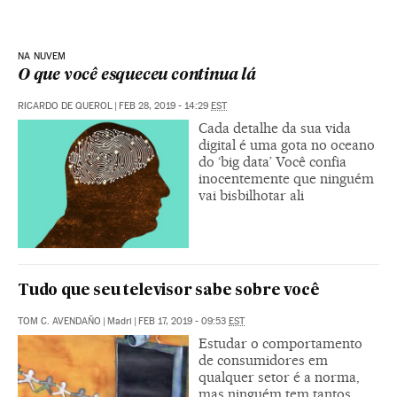
NA NUVEM
O que você esqueceu continua lá
RICARDO DE QUEROL
|
FEB 28, 2019 - 14:29
EST
Cada detalhe da sua vida
digital é uma gota no oceano
do ‘big data’ Você confia
inocentemente que ninguém
vai bisbilhotar ali
Tudo que seu televisor sabe sobre você
TOM C. AVENDAÑO
|
Madri
|
FEB 17, 2019 - 09:53
EST
Estudar o comportamento
de consumidores em
qualquer setor é a norma,
mas ninguém tem tantos