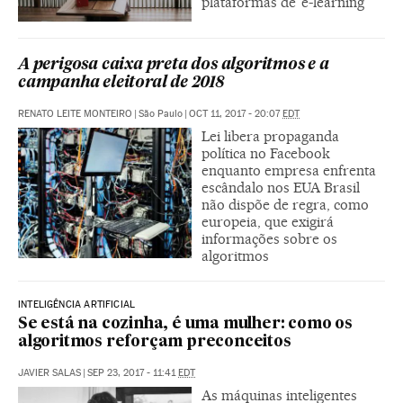
plataformas de ‘e-learning’
A perigosa caixa preta dos algoritmos e a
campanha eleitoral de 2018
RENATO LEITE MONTEIRO
|
São Paulo
|
OCT 11, 2017 - 20:07
EDT
Lei libera propaganda
política no Facebook
enquanto empresa enfrenta
escândalo nos EUA Brasil
não dispõe de regra, como
europeia, que exigirá
informações sobre os
algoritmos
INTELIGÊNCIA ARTIFICIAL
Se está na cozinha, é uma mulher: como os
algoritmos reforçam preconceitos
JAVIER SALAS
|
SEP 23, 2017 - 11:41
EDT
As máquinas inteligentes