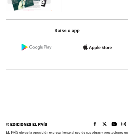
Baixe o app
©
EDICIONES EL PAÍS
EL PAÍS BRASIL EN
EL PAÍS BRASI
EL PAÍS B
EL PA
EL PAÍS ejerce la oposición expresa frente al uso de sus obras y prestaciones en