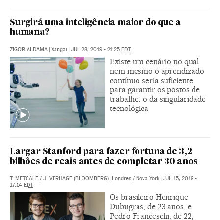
Surgirá uma inteligência maior do que a
humana?
ZIGOR ALDAMA
|
Xangai
|
JUL 28, 2019 - 21:25
EDT
Existe um cenário no qual
nem mesmo o aprendizado
contínuo seria suficiente
para garantir os postos de
trabalho: o da singularidade
tecnológica
Largar Stanford para fazer fortuna de 3,2
bilhões de reais antes de completar 30 anos
T. METCALF / J. VERHAGE (BLOOMBERG)
|
Londres / Nova York
|
JUL 15, 2019 -
17:14
EDT
Os brasileiro Henrique
Dubugras, de 23 anos, e
Pedro Franceschi, de 22,