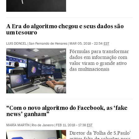
A Era do algoritmo chegou e seus dados são
um tesouro
LUIS DONCEL
|
San Fernando de Henares
|
MAR 05, 2018 - 22:54
EST
Fórmulas para transformar
dados em informação com
valor viram o grande ativo
das multinacionais
“Com o novo algoritmo do Facebook, as ‘fake
news’ ganham”
MARÍA MARTÍN
|
Rio de Janeiro
|
FEB 11, 2018 - 17:38
EST
Diretor da 'Folha de S.Paulo'
critica falta de soluções para