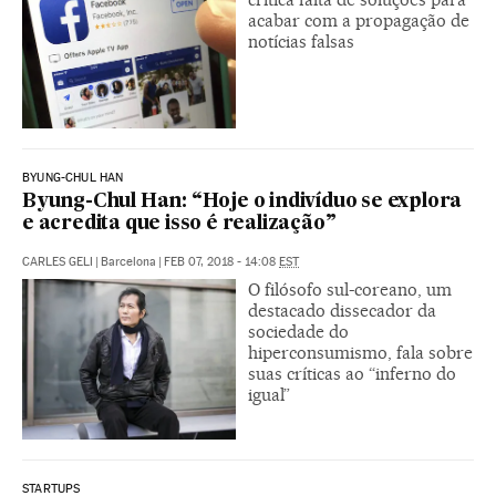
acabar com a propagação de
notícias falsas
BYUNG-CHUL HAN
Byung-Chul Han: “Hoje o indivíduo se explora
e acredita que isso é realização”
CARLES GELI
|
Barcelona
|
FEB 07, 2018 - 14:08
EST
O filósofo sul-coreano, um
destacado dissecador da
sociedade do
hiperconsumismo, fala sobre
suas críticas ao “inferno do
igual”
STARTUPS