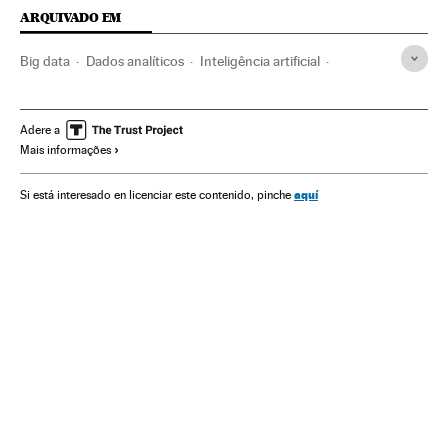
ARQUIVADO EM
Big data
Dados analíticos
Inteligência artificial
Novas tecnologias
Banco dados
Computação
China
Tecnologias informação
Ásia oriental
Ásia
Adere a
Mais informações
União Europeia
Informática
Empresas
Organizações internacionais
Tecnologia
Economia
aquí
Si está interesado en licenciar este contenido, pinche
Relações exteriores
Telecomunicações
Indústria
Comunicações
Ciência
Retina
40 Aniversario