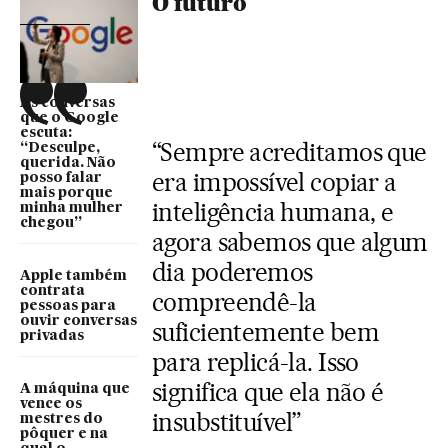
O futuro
As conversas
que o Google
escuta:
“Sempre acreditamos que
“Desculpe,
querida. Não
era impossível copiar a
posso falar
mais porque
inteligência humana, e
minha mulher
chegou”
agora sabemos que algum
dia poderemos
Apple também
contrata
compreendê-la
pessoas para
ouvir conversas
suficientemente bem
privadas
para replicá-la. Isso
significa que ela não é
A máquina que
vence os
insubstituível”
mestres do
pôquer e na