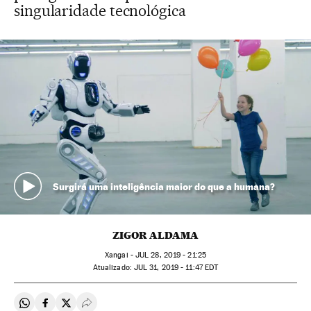
singularidade tecnológica
Surgirá uma inteligência maior do que a humana?
ZIGOR ALDAMA
Xangai -
JUL
28, 2019 - 21:25
atualizado:
JUL
31, 2019 - 11:47
EDT
Compartir en Whatsapp
Compartir en Facebook
Compartir en Twitter
Desplegar Redes Sociales