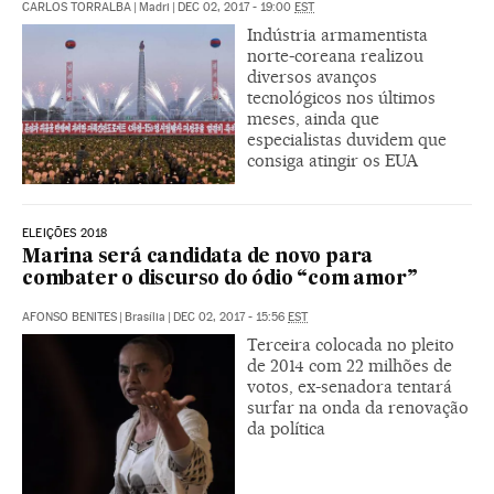
CARLOS TORRALBA
|
Madri
|
DEC 02, 2017 - 19:00
EST
Indústria armamentista
norte-coreana realizou
diversos avanços
tecnológicos nos últimos
meses, ainda que
especialistas duvidem que
consiga atingir os EUA
ELEIÇÕES 2018
Marina será candidata de novo para
combater o discurso do ódio “com amor”
AFONSO BENITES
|
Brasília
|
DEC 02, 2017 - 15:56
EST
Terceira colocada no pleito
de 2014 com 22 milhões de
votos, ex-senadora tentará
surfar na onda da renovação
da política