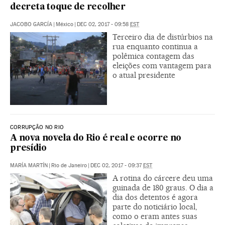
decreta toque de recolher
JACOBO GARCÍA
|
México
|
DEC 02, 2017 - 09:58
EST
Terceiro dia de distúrbios na
rua enquanto continua a
polêmica contagem das
eleições com vantagem para
o atual presidente
CORRUPÇÃO NO RIO
A nova novela do Rio é real e ocorre no
presídio
MARÍA MARTÍN
|
Rio de Janeiro
|
DEC 02, 2017 - 09:37
EST
A rotina do cárcere deu uma
guinada de 180 graus. O dia a
dia dos detentos é agora
parte do noticiário local,
como o eram antes suas