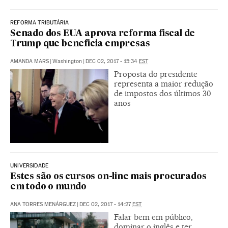
REFORMA TRIBUTÁRIA
Senado dos EUA aprova reforma fiscal de
Trump que beneficia empresas
AMANDA MARS
|
Washington
|
DEC 02, 2017 - 15:34
EST
Proposta do presidente
representa a maior redução
de impostos dos últimos 30
anos
UNIVERSIDADE
Estes são os cursos on-line mais procurados
em todo o mundo
ANA TORRES MENÁRGUEZ
|
DEC 02, 2017 - 14:27
EST
Falar bem em público,
dominar o inglês e ter