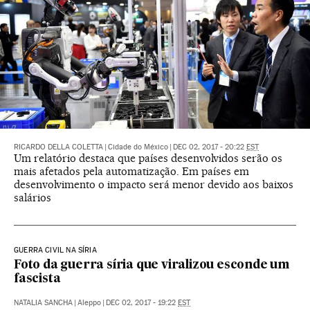
RICARDO DELLA COLETTA
|
Cidade do México
|
DEC 02, 2017 - 20:22
EST
Um relatório destaca que países desenvolvidos serão os
mais afetados pela automatização. Em países em
desenvolvimento o impacto será menor devido aos baixos
salários
GUERRA CIVIL NA SÍRIA
Foto da guerra síria que viralizou esconde um
fascista
NATALIA SANCHA
|
Aleppo
|
DEC 02, 2017 - 19:22
EST