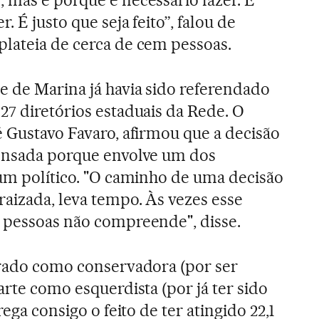
 mas é porque é necessário fazer. É
. É justo que seja feito”, falou de
lateia de cerca de cem pessoas.
 de Marina já havia sido referendado
27 diretórios estaduais da Rede. O
é Gustavo Favaro, afirmou que a decisão
pensada porque envolve um dos
 um político. "O caminho de uma decisão
raizada, leva tempo. Às vezes esse
 pessoas não compreende", disse.
orado como conservadora (por ser
arte como esquerdista (por já ter sido
rega consigo o feito de ter atingido 22,1