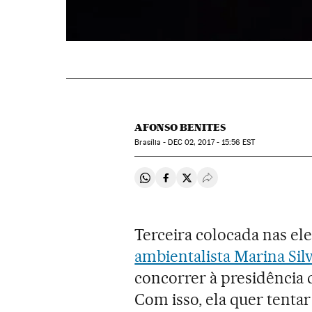
AFONSO BENITES
Brasília -
DEC
02, 2017 - 15:56
EST
Compartir en Whatsapp
Compartir en Facebook
Compartir en Twitter
Desplegar Redes Soci
Terceira colocada nas ele
ambientalista Marina Sil
concorrer à presidência d
Com isso, ela quer tentar