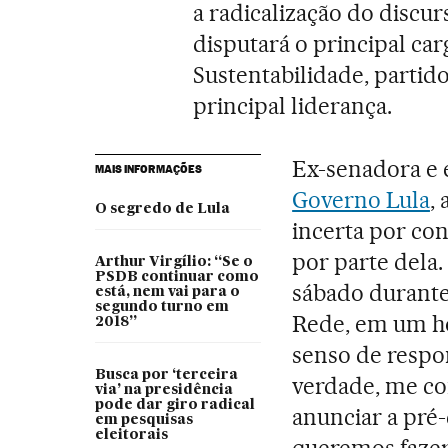
a radicalização do discu
disputará o principal ca
Sustentabilidade, partid
principal liderança.
Ex-senadora e 
MAIS INFORMAÇÕES
Governo Lula
,
O segredo de Lula
incerta por con
por parte dela.
Arthur Virgílio: “Se o
PSDB continuar como
sábado durante
está, nem vai para o
segundo turno em
Rede, em um ho
2018”
senso de respo
Busca por ‘terceira
verdade, me c
via’ na presidência
pode dar giro radical
anunciar a pré
em pesquisas
eleitorais