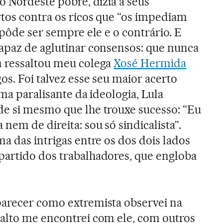
o Nordeste pobre, dizia a seus
rtos contra os ricos que “os impediam
 pôde ser sempre ele e o contrário. E
apaz de aglutinar consensos: que nunca
m ressaltou meu colega
Xosé Hermida
os. Foi talvez esse seu maior acerto
ema paralisante da ideologia, Lula
de si mesmo que lhe trouxe sucesso: “Eu
em de direita: sou só sindicalista”.
a das intrigas entre os dos dois lados
partido dos trabalhadores, que engloba
parecer como extremista observei na
alto me encontrei com ele, com outros