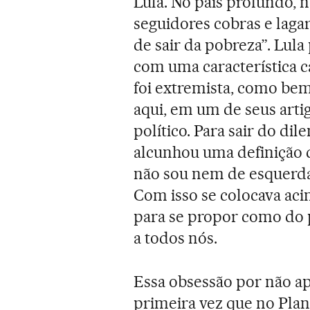
Lula. No país profundo, n
seguidores cobras e laga
de sair da pobreza”. Lula
com uma característica c
foi extremista, como be
aqui, em um de seus artig
político. Para sair do dil
alcunhou uma definição 
não sou nem de esquerda n
Com isso se colocava acim
para se propor como do 
a todos nós.
Essa obsessão por não a
primeira vez que no Plan