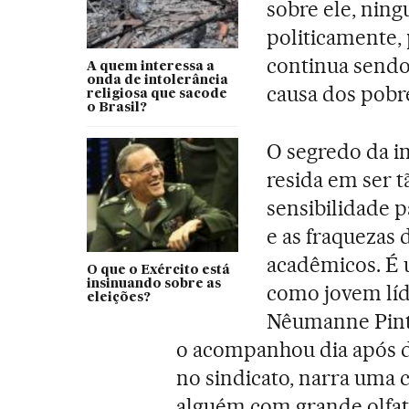
sobre ele, ning
politicamente, 
continua sendo
A quem interessa a
onda de intolerância
causa dos pobr
religiosa que sacode
o Brasil?
O segredo da im
resida em ser 
sensibilidade 
e as fraquezas 
acadêmicos. É 
O que o Exército está
insinuando sobre as
como jovem líde
eleições?
Nêumanne Pinto
o acompanhou dia após d
no sindicato, narra uma 
alguém com grande olfato 