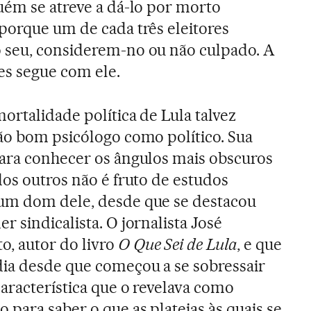
uém se atreve a dá-lo por morto
porque um de cada três eleitores
 seu, considerem-no ou não culpado. A
es segue com ele.
ortalidade política de Lula talvez
tão bom psicólogo como político. Sua
para conhecer os ângulos mais obscuros
dos outros não é fruto de estudos
um dom dele, desde que se destacou
r sindicalista. O jornalista José
, autor do livro
O Que Sei de Lula
, e que
ia desde que começou a se sobressair
característica que o revelava como
para saber o que as plateias às quais se