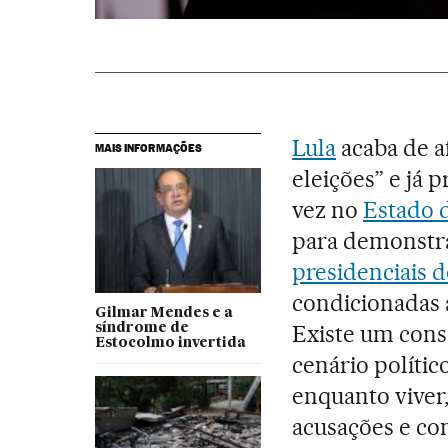
Lula
acaba de af
MAIS INFORMAÇÕES
eleições” e já 
vez no
Estado 
para demonstra
presidenciais d
condicionadas 
Gilmar Mendes e a
Existe um cons
síndrome de
Estocolmo invertida
cenário polític
enquanto viver,
acusações e c