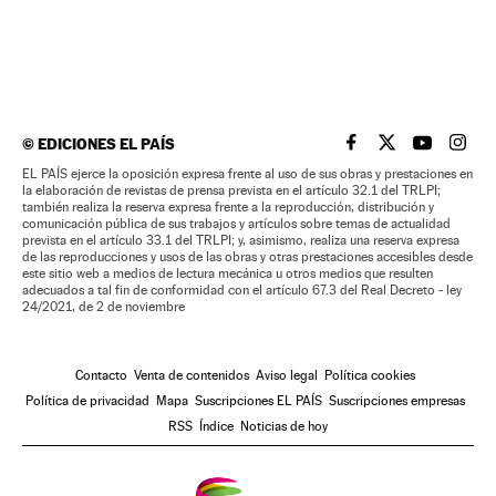
©
EDICIONES EL PAÍS
EL PAÍS BRASIL EN
EL PAÍS BRASI
EL PAÍS B
EL PA
EL PAÍS ejerce la oposición expresa frente al uso de sus obras y prestaciones en
la elaboración de revistas de prensa prevista en el artículo 32.1 del TRLPI;
también realiza la reserva expresa frente a la reproducción, distribución y
comunicación pública de sus trabajos y artículos sobre temas de actualidad
prevista en el artículo 33.1 del TRLPI; y, asimismo, realiza una reserva expresa
de las reproducciones y usos de las obras y otras prestaciones accesibles desde
este sitio web a medios de lectura mecánica u otros medios que resulten
adecuados a tal fin de conformidad con el artículo 67.3 del Real Decreto - ley
24/2021, de 2 de noviembre
Contacto
Venta de contenidos
Aviso legal
Política cookies
Política de privacidad
Mapa
Suscripciones EL PAÍS
Suscripciones empresas
RSS
Índice
Noticias de hoy