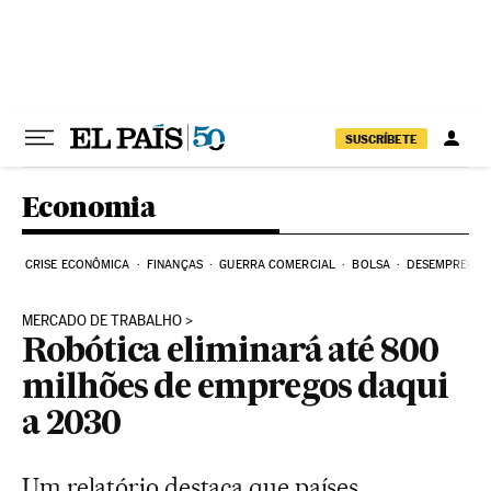
Pular para o conteúdo
SUSCRÍBETE
Economia
CRISE ECONÔMICA
FINANÇAS
GUERRA COMERCIAL
BOLSA
DESEMPREGO
MERCADO DE TRABALHO
Robótica eliminará até 800
milhões de empregos daqui
a 2030
Um relatório destaca que países