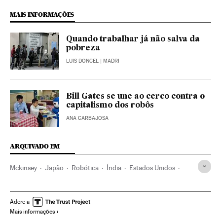
MAIS INFORMAÇÕES
Quando trabalhar já não salva da
pobreza
LUIS DONCEL
| MADRI
Bill Gates se une ao cerco contra o
capitalismo dos robôs
ANA CARBAJOSA
ARQUIVADO EM
Mckinsey
Japão
Robótica
Índia
Estados Unidos
México
Alemanha
China
Empresas
América
Europa
Informática
Tecnologia
Economia
Adere a
Mais informações
Indústria
Ciência