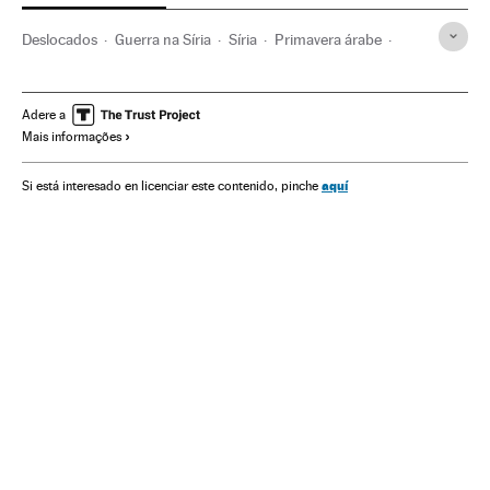
Deslocados
Guerra na Síria
Síria
Primavera árabe
Guerra civil
Revoluções
Conflitos políticos
Oriente médio
Guerra
Ásia
Conflitos
Política
Adere a
Mais informações
Protestos sociais
Mal-estar social
Problemas sociais
Sociedade
aquí
Si está interesado en licenciar este contenido, pinche