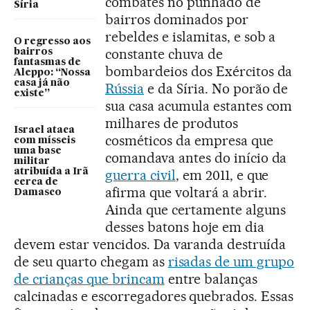
combates no punhado de
Síria
bairros dominados por
rebeldes e islamitas, e sob a
O regresso aos
constante chuva de
bairros
fantasmas de
bombardeios dos Exércitos da
Aleppo: “Nossa
casa já não
Rússia
e da Síria. No porão de
existe”
sua casa acumula estantes com
milhares de produtos
Israel ataca
cosméticos da empresa que
com mísseis
uma base
comandava antes do início da
militar
atribuída a Irã
guerra civil
, em 2011, e que
cerca de
afirma que voltará a abrir.
Damasco
Ainda que certamente alguns
desses batons hoje em dia
devem estar vencidos. Da varanda destruída
de seu quarto chegam as
risadas de um grupo
de crianças que brincam
entre balanças
calcinadas e escorregadores quebrados. Essas