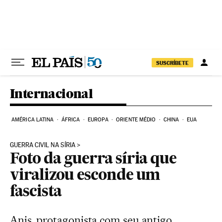
Pular para o conteúdo
SUSCRÍBETE
Internacional
AMÉRICA LATINA
ÁFRICA
EUROPA
ORIENTE MÉDIO
CHINA
EUA
GUERRA CIVIL NA SÍRIA
Foto da guerra síria que
viralizou esconde um
fascista
Anis, protagonista com seu antigo