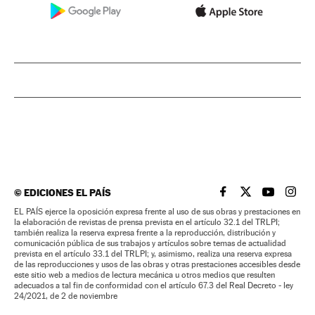
©
EDICIONES EL PAÍS
EL PAÍS BRASIL EN
EL PAÍS BRASI
EL PAÍS B
EL PA
EL PAÍS ejerce la oposición expresa frente al uso de sus obras y prestaciones en
la elaboración de revistas de prensa prevista en el artículo 32.1 del TRLPI;
también realiza la reserva expresa frente a la reproducción, distribución y
comunicación pública de sus trabajos y artículos sobre temas de actualidad
prevista en el artículo 33.1 del TRLPI; y, asimismo, realiza una reserva expresa
de las reproducciones y usos de las obras y otras prestaciones accesibles desde
este sitio web a medios de lectura mecánica u otros medios que resulten
adecuados a tal fin de conformidad con el artículo 67.3 del Real Decreto - ley
24/2021, de 2 de noviembre