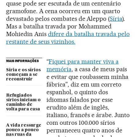
quase pode ser escutada de um centenário
gramofone. A cena ocorreu em um quarto
devastado pelos combates de Aleppo (
Síria
).
Mas a batalha travada por Mohammed
Mohiedin Anis
difere da batalha travada pelo
restante de seus vizinhos.
“
Fiquei para manter viva a
MAIS INFORMAÇÕES
memória
, a casa de meus pais
Síria e os sírios
começam a se
e evitar que roubassem minha
reconstruir
fábrica”, diz em um correto
espanhol, o quinto dos
Refugiados
idiomas falados por esse
sírios iniciam o
caminho de
erudito além de inglês,
volta para casa
italiano, francês e árabe. Junto
com outros 100.000 sírios
A vida ressurge
permaneceu quatro anos de
pouco a pouco
nas ruas da