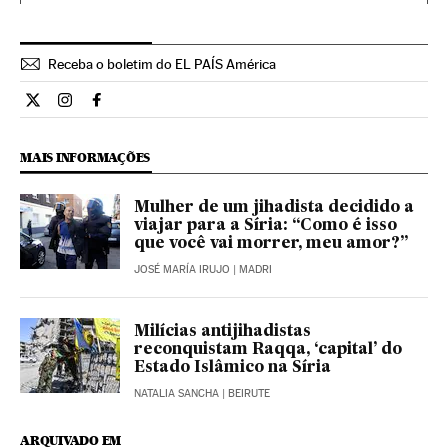
Receba o boletim do EL PAÍS América
Internacional El País Brasil en Twitter
Internacional El País Brasil en Instagram
Internacional El País Brasil en Facebook
MAIS INFORMAÇÕES
Mulher de um jihadista decidido a
viajar para a Síria: “Como é isso
que você vai morrer, meu amor?”
JOSÉ MARÍA IRUJO
| MADRI
Milícias antijihadistas
reconquistam Raqqa, ‘capital’ do
Estado Islâmico na Síria
NATALIA SANCHA
| BEIRUTE
ARQUIVADO EM