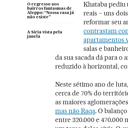
Khataba pediu 
O regresso aos
bairros fantasmas de
reais – uns doi
Aleppo: “Nossa casa já
não existe”
reformar seu an
contrastam com
A Síria vista pela
janela
apartamentos v
salas e banheir
da sua sacada dá para o a
reduzido à horizontal, c
Neste sétimo ano de luta,
cerca de 70% do territór
as maiores aglomerações
mas não Raqa
. O balanç
entre 320.000 e 470.000 