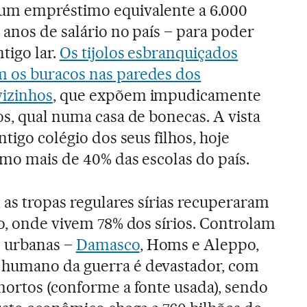
um empréstimo equivalente a 6.000
s anos de salário no país – para poder
tigo lar.
Os tijolos esbranquiçados
 os buracos nas paredes dos
izinhos
, que expõem impudicamente
os, qual numa casa de bonecas. A vista
ntigo colégio dos seus filhos, hoje
omo mais de 40% das escolas do país.
 as tropas regulares sírias recuperaram
io, onde vivem 78% dos sírios. Controlam
 urbanas –
Damasco
, Homs e Aleppo,
o humano da guerra é devastador, com
mortos (conforme a fonte usada), sendo