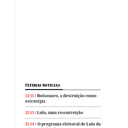
ÚLTIMAS NOTICIAS
Bolsonaro, a destruição como
12:15
estratégia
Lula, uma ressurreição
12:15
O programa eleitoral de Lula da
21:14