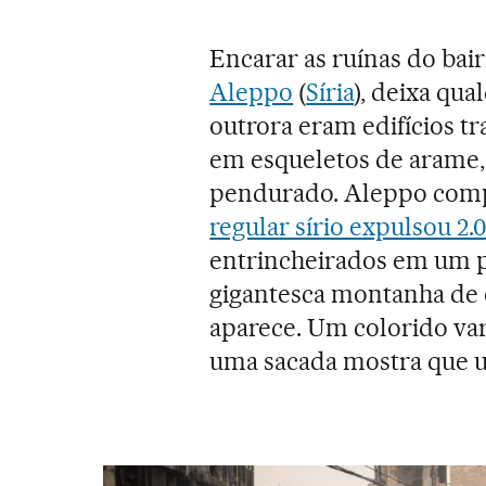
Encarar as ruínas do bai
Aleppo
(
Síria
), deixa qu
outrora eram edifícios t
em esqueletos de arame,
pendurado. Aleppo comp
regular sírio expulsou 2.
entrincheirados em um 
gigantesca montanha de
aparece. Um colorido var
uma sacada mostra que um