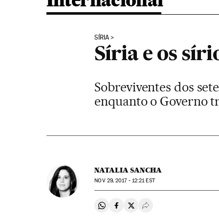
Internacional
SÍRIA
Síria e os sí
Sobreviventes dos set
enquanto o Governo tr
NATALIA SANCHA
NOV
29, 2017 - 12:21
EST
Compartir en Whatsapp
Compartir en Facebook
Compartir en Twitter
Desplegar Redes Soci