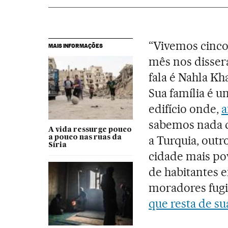
“Vivemos cinco
MAIS INFORMAÇÕES
mês nos disse
fala é Nahla Kh
Sua família é u
edifício onde,
a
sabemos nada d
A vida ressurge pouco
a Turquia, outr
a pouco nas ruas da
Síria
cidade mais po
de habitantes e
moradores fugi
que resta de su