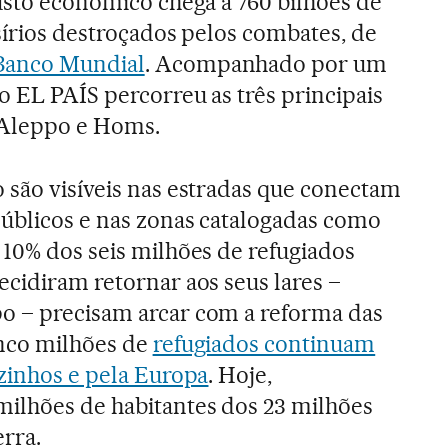
custo econômico chega a 760 bilhões de
 sírios destroçados pelos combates, de
 Banco Mundial
. Acompanhado por um
o EL PAÍS percorreu as três principais
, Aleppo e Homs.
 são visíveis nas estradas que conectam
públicos e nas zonas catalogadas como
 10% dos seis milhões de refugiados
ecidiram retornar aos seus lares –
o – precisam arcar com a reforma das
inco milhões de
refugiados continuam
izinhos e pela Europa
. Hoje,
milhões de habitantes dos 23 milhões
erra.