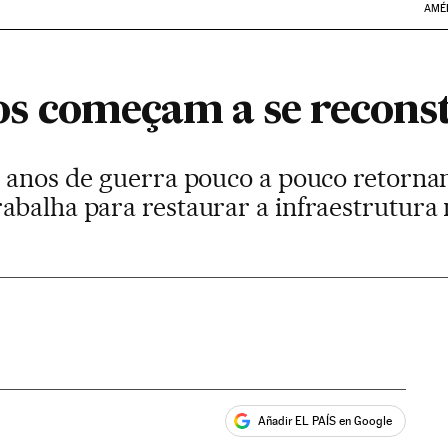
AMÉ
rios começam a se recons
e anos de guerra pouco a pouco retornam
abalha para restaurar a infraestrutura
Añadir EL PAÍS en Google
ales