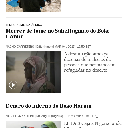
TERRORISMO NA ÁFRICA
Morrer de fome no Sahel fugindo do Boko
Haram
NACHO CARRETERO
|
Diffa (Níger)
|
MAR 04, 2017 - 19:50
EST
A desnutrição ameaça
dezenas de milhares de
pessoas que permanecem
refugiadas no deserto
Dentro do inferno do Boko Haram
NACHO CARRETERO
|
Maiduguri (Nigéria)
|
FEB 28, 2017 - 18:31
EST
EL PAÍS viaja a Nigéria, onde