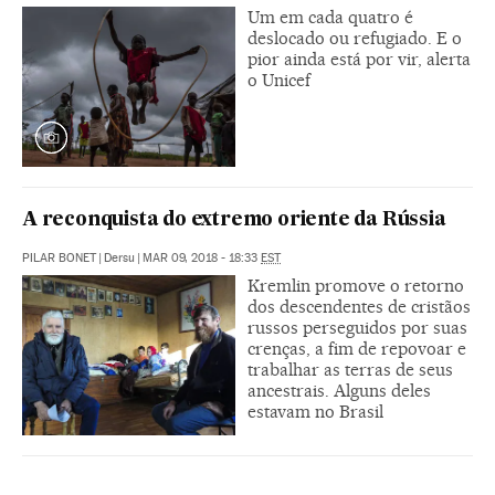
Um em cada quatro é
deslocado ou refugiado. E o
pior ainda está por vir, alerta
o Unicef
A reconquista do extremo oriente da Rússia
PILAR BONET
|
Dersu
|
MAR 09, 2018 - 18:33
EST
Kremlin promove o retorno
dos descendentes de cristãos
russos perseguidos por suas
crenças, a fim de repovoar e
trabalhar as terras de seus
ancestrais. Alguns deles
estavam no Brasil