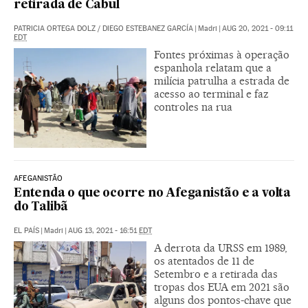
retirada de Cabul
PATRICIA ORTEGA DOLZ
/
DIEGO ESTEBANEZ GARCÍA
|
Madri
|
AUG 20, 2021 - 09:11
EDT
Fontes próximas à operação
espanhola relatam que a
milícia patrulha a estrada de
acesso ao terminal e faz
controles na rua
AFEGANISTÃO
Entenda o que ocorre no Afeganistão e a volta
do Talibã
EL PAÍS
|
Madri
|
AUG 13, 2021 - 16:51
EDT
A derrota da URSS em 1989,
os atentados de 11 de
Setembro e a retirada das
tropas dos EUA em 2021 são
alguns dos pontos-chave que