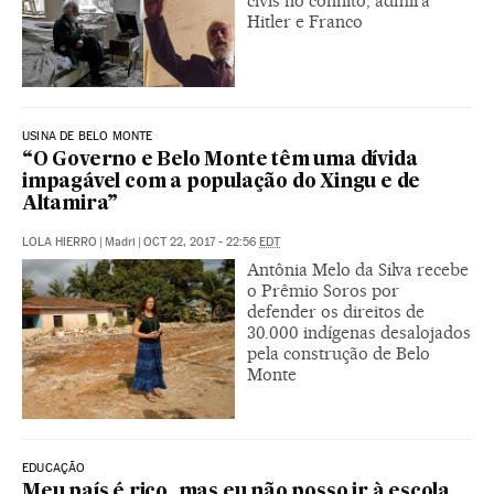
civis no conflito, admira
Hitler e Franco
USINA DE BELO MONTE
“O Governo e Belo Monte têm uma dívida
impagável com a população do Xingu e de
Altamira”
LOLA HIERRO
|
Madri
|
OCT 22, 2017 - 22:56
EDT
Antônia Melo da Silva recebe
o Prêmio Soros por
defender os direitos de
30.000 indígenas desalojados
pela construção de Belo
Monte
EDUCAÇÃO
Meu país é rico, mas eu não posso ir à escola