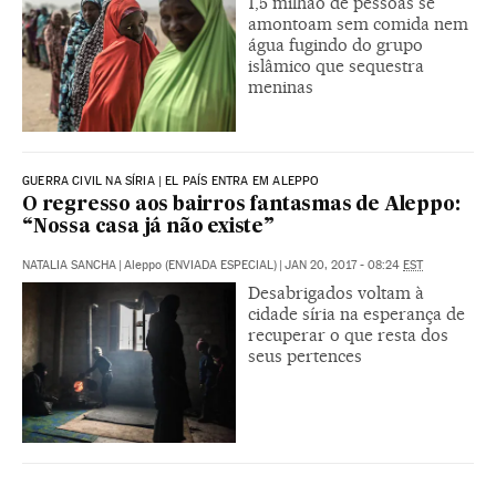
1,5 milhão de pessoas se
amontoam sem comida nem
água fugindo do grupo
islâmico que sequestra
meninas
GUERRA CIVIL NA SÍRIA | EL PAÍS ENTRA EM ALEPPO
O regresso aos bairros fantasmas de Aleppo:
“Nossa casa já não existe”
NATALIA SANCHA
|
Aleppo (ENVIADA ESPECIAL)
|
JAN 20, 2017 - 08:24
EST
Desabrigados voltam à
cidade síria na esperança de
recuperar o que resta dos
seus pertences