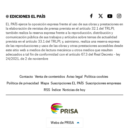
©
EDICIONES EL PAÍS
EL PAÍS BRASIL EN
EL PAÍS BRASI
EL PAÍS B
EL PA
EL PAÍS ejerce la oposición expresa frente al uso de sus obras y prestaciones en
la elaboración de revistas de prensa prevista en el artículo 32.1 del TRLPI;
también realiza la reserva expresa frente a la reproducción, distribución y
comunicación pública de sus trabajos y artículos sobre temas de actualidad
prevista en el artículo 33.1 del TRLPI; y, asimismo, realiza una reserva expresa
de las reproducciones y usos de las obras y otras prestaciones accesibles desde
este sitio web a medios de lectura mecánica u otros medios que resulten
adecuados a tal fin de conformidad con el artículo 67.3 del Real Decreto - ley
24/2021, de 2 de noviembre
Contacto
Venta de contenidos
Aviso legal
Política cookies
Política de privacidad
Mapa
Suscripciones EL PAÍS
Suscripciones empresas
RSS
Índice
Noticias de hoy
Webs de PRISA