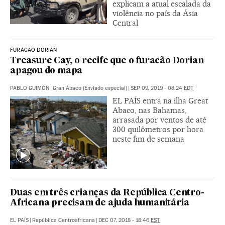
explicam a atual escalada da
violência no país da Ásia
Central
FURACÃO DORIAN
Treasure Cay, o recife que o furacão Dorian
apagou do mapa
PABLO GUIMÓN
|
Gran Ábaco (Enviado especial)
|
SEP 09, 2019 - 08:24
EDT
EL PAÍS entra na ilha Great
Abaco, nas Bahamas,
arrasada por ventos de até
300 quilômetros por hora
neste fim de semana
Duas em três crianças da República Centro-
Africana precisam de ajuda humanitária
EL PAÍS
|
República Centroafricana
|
DEC 07, 2018 - 18:46
EST