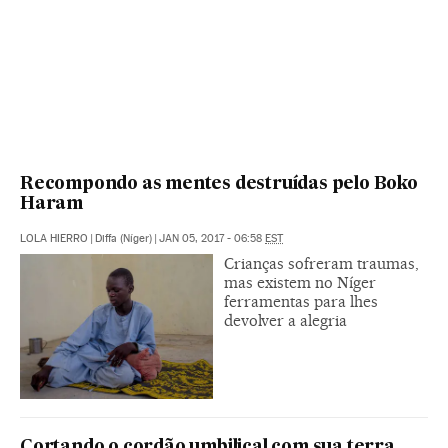
Recompondo as mentes destruídas pelo Boko
Haram
LOLA HIERRO
|
Diffa (Níger)
|
JAN 05, 2017 - 06:58
EST
Crianças sofreram traumas,
mas existem no Níger
ferramentas para lhes
devolver a alegria
Cortando o cordão umbilical com sua terra