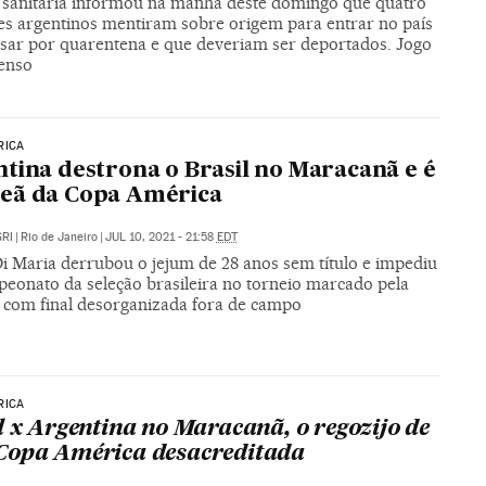
 sanitária informou na manhã deste domingo que quatro
es argentinos mentiram sobre origem para entrar no país
sar por quarentena e que deveriam ser deportados. Jogo
penso
RICA
tina destrona o Brasil no Maracanã e é
eã da Copa América
RI
|
Rio de Janeiro
|
JUL 10, 2021 - 21:58
EDT
Di Maria derrubou o jejum de 28 anos sem título e impediu
peonato da seleção brasileira no torneio marcado pela
9 com final desorganizada fora de campo
RICA
l x Argentina no Maracanã, o regozijo de
opa América desacreditada