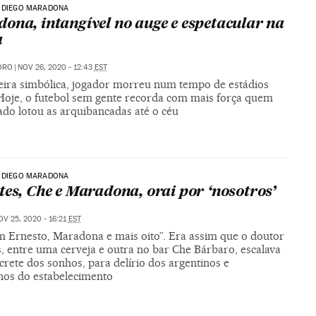
A DIEGO MARADONA
ona, intangível no auge e espetacular na
a
ORO
|
NOV 26, 2020 - 12:43
EST
ira simbólica, jogador morreu num tempo de estádios
 Hoje, o futebol sem gente recorda com mais força quem
ado lotou as arquibancadas até o céu
A DIEGO MARADONA
tes, Che e Maradona, orai por ‘nosotros’
OV 25, 2020 - 16:21
EST
m Ernesto, Maradona e mais oito”. Era assim que o doutor
, entre uma cerveja e outra no bar Che Bárbaro, escalava
crete dos sonhos, para delírio dos argentinos e
anos do estabelecimento