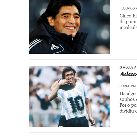
FEDERICO 
Cinco fi
disputam
incalcu
O ADEUS 
Adeus
JORGE VA
Há algo
sonhos 
Foi o p
dividiu 