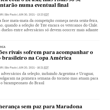
ntarão numa eventual final
RI
|
São Paulo
|
JUN 30, 2021 - 13:23
EDT
a fase mata-mata da competição começa nesta sexta-feira,
ho, quando a seleção de Tite encara os veteranos do Chile.
 duelos entre adversários só devem ocorrer mais adiante
RICA
ões rivais sofrem para acompanhar o
 brasileiro na Copa América
RI
|
São Paulo
|
JUN 20, 2021 - 16:21
EDT
adversários da seleção, incluindo Argentina e Uruguai,
olgaram na primeira semana do torneio mas atuam para
 o bicampeonato do Brasil
herança sem paz para Maradona