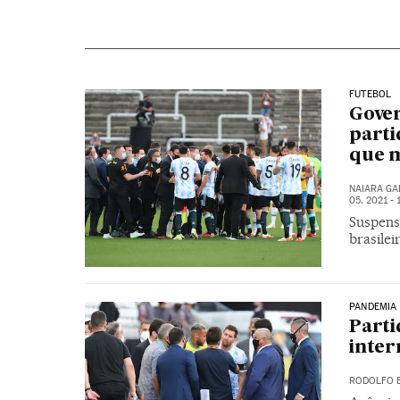
FUTEBOL
Gover
parti
que m
NAIARA G
05, 2021 -
Suspensã
brasilei
PANDEMIA
Parti
inter
RODOLFO 