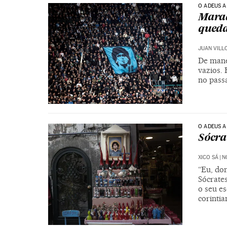
O ADEUS 
Marad
qued
JUAN VILL
De mane
vazios.
no pass
O ADEUS 
Sócra
XICO SÁ
|
N
“Eu, do
Sócrates
o seu es
corinti