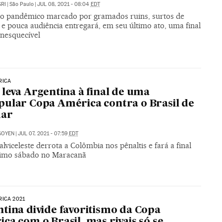
RI
|
São Paulo
|
JUL 08, 2021 - 08:04
EDT
io pandêmico marcado por gramados ruins, surtos de
 e pouca audiência entregará, em seu último ato, uma final
inesquecível
RICA
 leva Argentina à final de uma
ular Copa América contra o Brasil de
ar
IGOYEN
|
JUL 07, 2021 - 07:59
EDT
alviceleste derrota a Colômbia nos pênaltis e fará a final
imo sábado no Maracanã
ICA 2021
tina divide favoritismo da Copa
ca com o Brasil, mas rivais só se