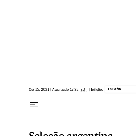
Pular para o conteúdo
ESPAÑA
Oct 15, 2021
|
Atualizado 17:32
EDT
|
Edição:
Seleção argentina