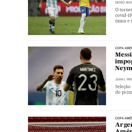
DIOGO MAG
O torne
covid-19
única e 
COPA AMÉ
Messi
impop
Neym
JUAN I. IR
Seleção 
do próx
COPA AMÉR
Argen
Améri