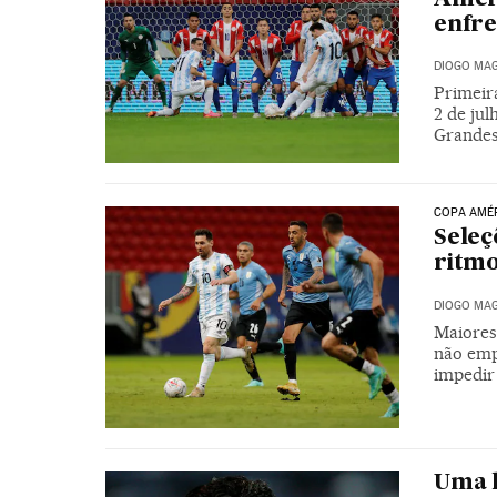
enfre
DIOGO MAG
Primeir
2 de jul
Grandes
COPA AMÉ
Seleç
ritmo
DIOGO MAG
Maiores 
não emp
impedir
Uma 