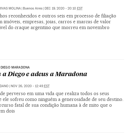
RIVAS MOLINA
|
Buenos Aires
|
DEC 19, 2020 - 20:10
EST
lhos reconhecidos e outros seis em processo de filiação
 imóveis, empresas, joias, carros e marcas de valor
lável do craque argentino que morreu em novembro
A DIEGO MARADONA
 a Diego e adeus a Maradona
LDANO
|
NOV 26, 2020 - 12:49
EST
 de perverso em uma vida que realiza todos os seus
e ele sofreu como ninguém a generosidade de seu destino.
ercurso fatal de sua condição humana à de mito que o
em dois