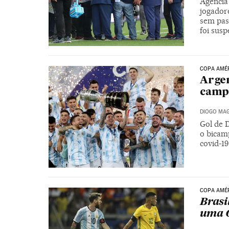
Agência
jogador
sem pas
foi sus
COPA AMÉ
Argen
camp
DIOGO MAG
Gol de 
o bicam
covid-1
COPA AMÉ
Brasi
uma C