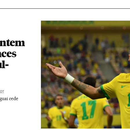
antem
nces
l-
EDT
guai cede