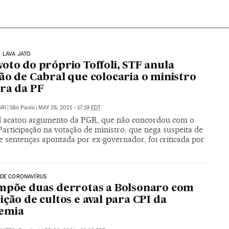
 LAVA JATO
oto do próprio Toffoli, STF anula
ão de Cabral que colocaria o ministro
ra da PF
RI
|
São Paulo
|
MAY 28, 2021 - 17:19
EDT
l acatou argumento da PGR, que não concordou com o
Participação na votação de ministro, que nega suspeita de
e sentenças apontada por ex-governador, foi criticada por
 DE CORONAVÍRUS
mpõe duas derrotas a Bolsonaro com
ição de cultos e aval para CPI da
emia