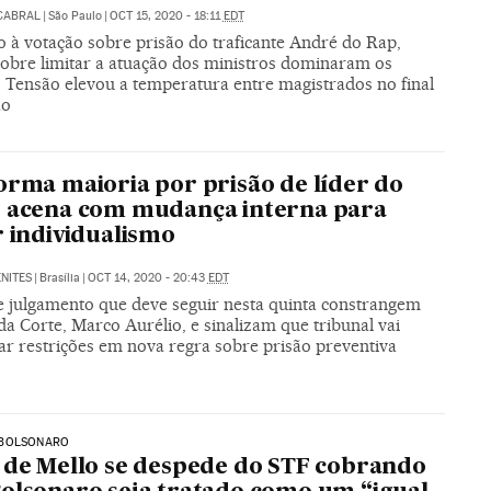
CABRAL
|
São Paulo
|
OCT 15, 2020 - 18:11
EDT
 à votação sobre prisão do traficante André do Rap,
sobre limitar a atuação dos ministros dominaram os
. Tensão elevou a temperatura entre magistrados no final
ão
orma maioria por prisão de líder do
 acena com mudança interna para
r individualismo
NITES
|
Brasília
|
OCT 14, 2020 - 20:43
EDT
e julgamento que deve seguir nesta quinta constrangem
a Corte, Marco Aurélio, e sinalizam que tribunal vai
r restrições em nova regra sobre prisão preventiva
BOLSONARO
 de Mello se despede do STF cobrando