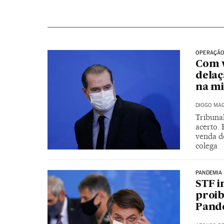
OPERAÇÃO
Com v
delaç
na mi
DIOGO MAG
Tribuna
acerto. 
venda d
colega
PANDEMIA
STF i
proib
Pand