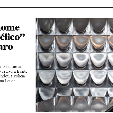
nome
élico”
aro
mo sai nesta
 esteve à frente
andou a Polícia
na Lei de