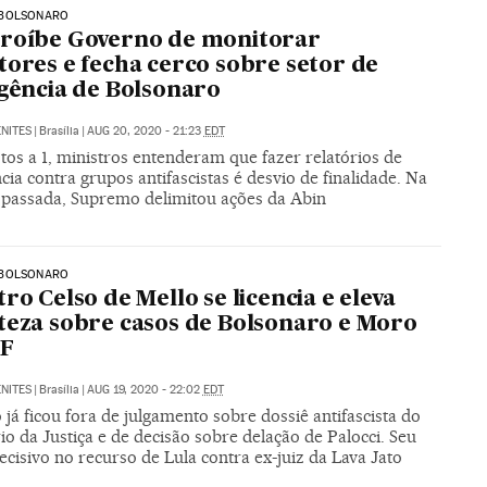
BOLSONARO
roíbe Governo de monitorar
tores e fecha cerco sobre setor de
igência de Bolsonaro
NITES
|
Brasília
|
AUG 20, 2020 - 21:23
EDT
tos a 1, ministros entenderam que fazer relatórios de
ncia contra grupos antifascistas é desvio de finalidade. Na
passada, Supremo delimitou ações da Abin
BOLSONARO
tro Celso de Mello se licencia e eleva
teza sobre casos de Bolsonaro e Moro
TF
NITES
|
Brasília
|
AUG 19, 2020 - 22:02
EDT
 já ficou fora de julgamento sobre dossiê antifascista do
io da Justiça e de decisão sobre delação de Palocci. Seu
ecisivo no recurso de Lula contra ex-juiz da Lava Jato