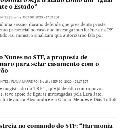
olsonaro seja tratado como um “igual
te o Estado”
NITES
|
Brasília
|
OCT 08, 2020 - 17:59
EDT
última sessão, decano defende que presidente preste
to presencial no caso que investiga interferência na PF.
idores, ministro sinalizam que autorizarão fala por
o Nunes no STF, a proposta de
naro para selar casamento com o
rão
NITES
/
FLÁVIA MARREIRO
|
Brasília
|
SEP 30, 2020 - 23:17
EDT
 magistrado do TRF-1 , que já decidiu contra povos
s, teve apoio de figuras investigadas pela Lava Jato.
 foi levada a Alcolumbre e a Gilmar Mendes e Dias Toffoli
streia no comando do STF: “Harmonia