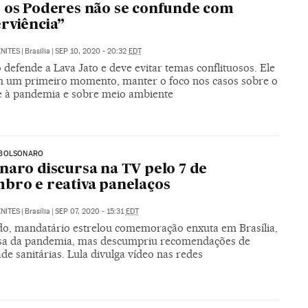
 os Poderes não se confunde com
rviência”
NITES
|
Brasília
|
SEP 10, 2020 - 20:32
EDT
 defende a Lava Jato e deve evitar temas conflituosos. Ele
m um primeiro momento, manter o foco nos casos sobre o
 à pandemia e sobre meio ambiente
BOLSONARO
naro discursa na TV pelo 7 de
bro e reativa panelaços
NITES
|
Brasília
|
SEP 07, 2020 - 15:31
EDT
do, mandatário estrelou comemoração enxuta em Brasília,
sa da pandemia, mas descumpriu recomendações de
de sanitárias. Lula divulga vídeo nas redes