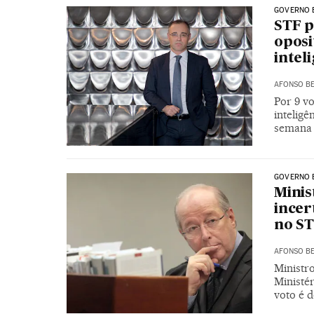
GOVERNO 
STF p
oposi
intel
AFONSO BE
Por 9 vo
inteligê
semana 
GOVERNO 
Minis
incer
no S
AFONSO BE
Ministro
Ministér
voto é d