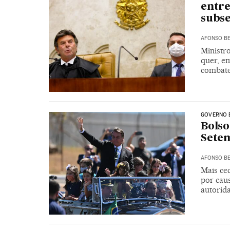
entre
subse
AFONSO BE
Ministro
quer, e
combate
GOVERNO 
Bolso
Setem
AFONSO BE
Mais ce
por cau
autorida