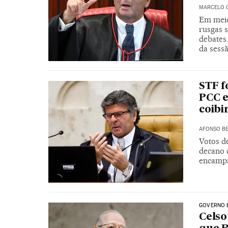
MARCELO 
Em meio
rusgas 
debates
da sess
STF f
PCC e
coibi
AFONSO BE
Votos d
decano d
encampa
GOVERNO 
Celso