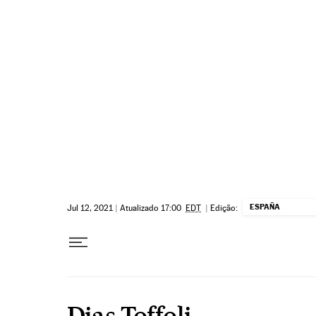
Pular para o conteúdo
ESPAÑA
Jul 12, 2021
|
Atualizado 17:00
EDT
|
Edição:
Dias Toffoli