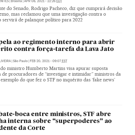
NITES
|
Brasília
|
APR 08, 2021 - 22:26
EDT
nte do Senado, Rodrigo Pacheco, diz que cumprirá decisão
emo, mas reclamou que uma investigação contra o
 servirá de palanque político para 2022
pela ao regimento interno para abrir
rito contra força-tarefa da Lava Jato
LIVEIRA
|
São Paulo
|
FEB 20, 2021 - 09:07
EST
 do ministro Humberto Martins visa apurar suposta
a de procuradores de “investigar e intimidar” ministros da
 exemplo do que fez o STF no inquérito das ‘fake news’
ate-boca entre ministros, STF abre
ha interna sobre “superpoderes” ao
dente da Corte