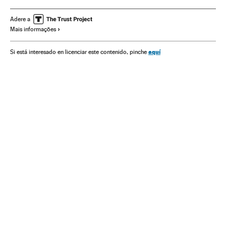
Davi Alcolumbre
Dias Toffoli
Congresso Nacional
Palácio do Planalto
Câmara Deputados
Senado Federal
Adere a
Mais informações
Brasília
Brasil
Gabinete Segurança Institucional
Augusto Heleno
Hamilton Mourão
Destituições políticas
aquí
Si está interesado en licenciar este contenido, pinche