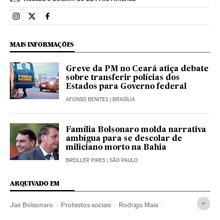
Brasil El País Brasil en Instagram
Brasil El País Brasil en Twitter
Brasil El País Brasil en Facebook
MAIS INFORMAÇÕES
Greve da PM no Ceará atiça debate
sobre transferir polícias dos
Estados para Governo federal
AFONSO BENITES
| BRASÍLIA
Família Bolsonaro molda narrativa
ambígua para se descolar de
miliciano morto na Bahia
BREILLER PIRES
| SÃO PAULO
ARQUIVADO EM
Jair Bolsonaro
Protestos sociais
Rodrigo Maia