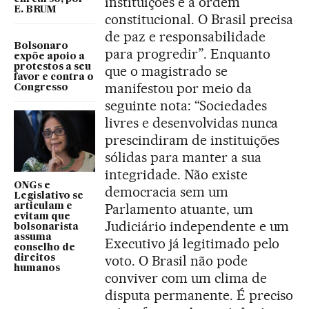
instituições e à ordem
E. BRUM
constitucional. O Brasil precisa
de paz e responsabilidade
Bolsonaro
para progredir”. Enquanto
expõe apoio a
protestos a seu
que o magistrado se
favor e contra o
manifestou por meio da
Congresso
seguinte nota: “Sociedades
livres e desenvolvidas nunca
prescindiram de instituições
sólidas para manter a sua
integridade. Não existe
ONGs e
democracia sem um
Legislativo se
Parlamento atuante, um
articulam e
evitam que
Judiciário independente e um
bolsonarista
assuma
Executivo já legitimado pelo
conselho de
voto. O Brasil não pode
direitos
humanos
conviver com um clima de
disputa permanente. É preciso