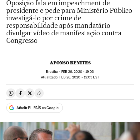
Oposição fala em impeachment de
presidente e pede para Ministério Público
investigá-lo por crime de
responsabilidade após mandatário
divulgar vídeo de manifestação contra
Congresso
AFONSO BENITES
Brasília -
FEB
26, 2020 - 19:03
atualizado:
FEB
26, 2020 - 19:05
EST
Compartir en Whatsapp
Compartir en Facebook
Compartir en Twitter
Desplegar Redes Sociales
Añadir EL PAÍS en Google