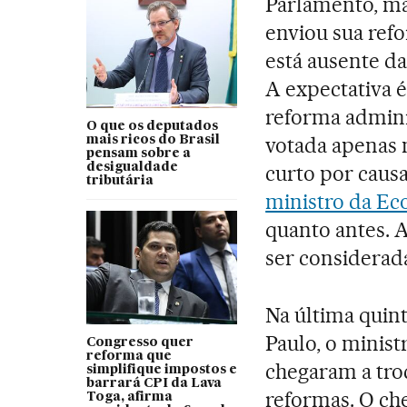
Parlamento, ma
enviou sua ref
está ausente da
A expectativa é
reforma adminis
O que os deputados
votada apenas 
mais ricos do Brasil
pensam sobre a
desigualdade
curto por causa
tributária
ministro da Ec
quanto antes. 
ser considerad
Na última quin
Paulo, o minis
Congresso quer
reforma que
chegaram a tro
simplifique impostos e
barrará CPI da Lava
reformas. O ch
Toga, afirma