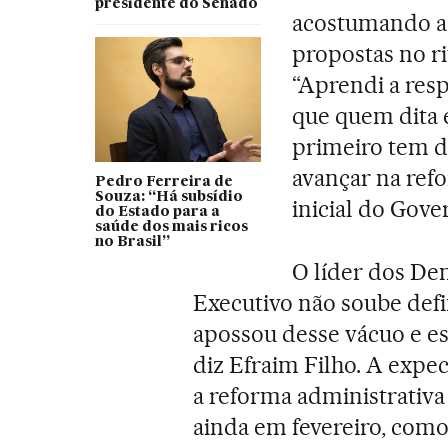
presidente do Senado
acostumando ao
propostas no r
“Aprendi a resp
que quem dita 
primeiro tem d
avançar na ref
Pedro Ferreira de
Souza: “Há subsídio
inicial do Gove
do Estado para a
saúde dos mais ricos
no Brasil”
O líder dos Dem
Executivo não soube defi
apossou desse vácuo e es
diz Efraim Filho. A expe
a reforma administrativa 
ainda em fevereiro, co