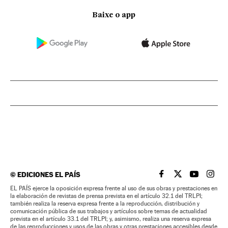
Baixe o app
©
EDICIONES EL PAÍS
EL PAÍS BRASIL EN
EL PAÍS BRASI
EL PAÍS B
EL PA
EL PAÍS ejerce la oposición expresa frente al uso de sus obras y prestaciones en
la elaboración de revistas de prensa prevista en el artículo 32.1 del TRLPI;
también realiza la reserva expresa frente a la reproducción, distribución y
comunicación pública de sus trabajos y artículos sobre temas de actualidad
prevista en el artículo 33.1 del TRLPI; y, asimismo, realiza una reserva expresa
de las reproducciones y usos de las obras y otras prestaciones accesibles desde