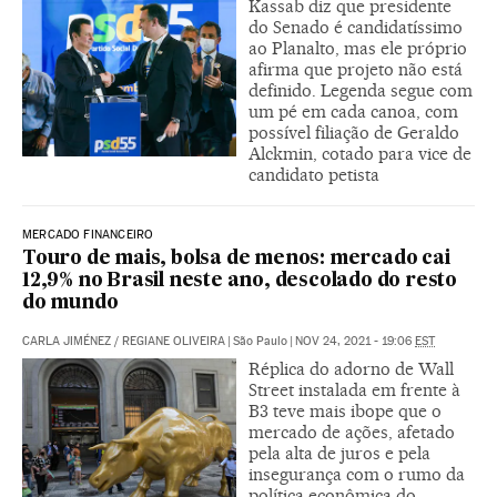
Kassab diz que presidente
do Senado é candidatíssimo
ao Planalto, mas ele próprio
afirma que projeto não está
definido. Legenda segue com
um pé em cada canoa, com
possível filiação de Geraldo
Alckmin, cotado para vice de
candidato petista
MERCADO FINANCEIRO
Touro de mais, bolsa de menos: mercado cai
12,9% no Brasil neste ano, descolado do resto
do mundo
CARLA JIMÉNEZ
/
REGIANE OLIVEIRA
|
São Paulo
|
NOV 24, 2021 - 19:06
EST
Réplica do adorno de Wall
Street instalada em frente à
B3 teve mais ibope que o
mercado de ações, afetado
pela alta de juros e pela
insegurança com o rumo da
política econômica do