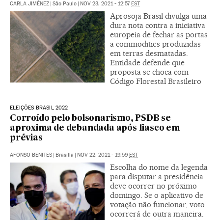
CARLA JIMÉNEZ
|
São Paulo
|
NOV 23, 2021 - 12:57
EST
Aprosoja Brasil divulga uma
dura nota contra a iniciativa
europeia de fechar as portas
a commodities produzidas
em terras desmatadas.
Entidade defende que
proposta se choca com
Código Florestal Brasileiro
ELEIÇÕES BRASIL 2022
Corroído pelo bolsonarismo, PSDB se
aproxima de debandada após fiasco em
prévias
AFONSO BENITES
|
Brasília
|
NOV 22, 2021 - 19:59
EST
Escolha do nome da legenda
para disputar a presidência
deve ocorrer no próximo
domingo. Se o aplicativo de
votação não funcionar, voto
ocorrerá de outra maneira.