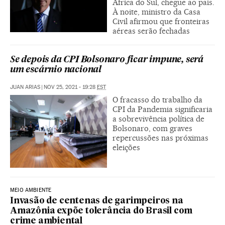
África do Sul, chegue ao país.
À noite, ministro da Casa
Civil afirmou que fronteiras
aéreas serão fechadas
Se depois da CPI Bolsonaro ficar impune, será
um escárnio nacional
JUAN ARIAS
|
NOV 25, 2021 - 19:28
EST
O fracasso do trabalho da
CPI da Pandemia significaria
a sobrevivência política de
Bolsonaro, com graves
repercussões nas próximas
eleições
MEIO AMBIENTE
Invasão de centenas de garimpeiros na
Amazônia expõe tolerância do Brasil com
crime ambiental