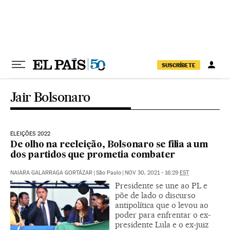
Pular para o conteúdo
SUSCRÍBETE
Jair Bolsonaro
ELEIÇÕES 2022
De olho na reeleição, Bolsonaro se filia a um
dos partidos que prometia combater
NAIARA GALARRAGA GORTÁZAR
|
São Paulo
|
NOV 30, 2021 - 16:29
EST
Presidente se une ao PL e
põe de lado o discurso
antipolítica que o levou ao
poder para enfrentar o ex-
presidente Lula e o ex-juiz