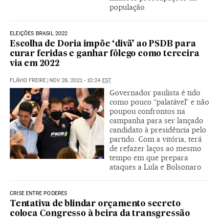
população
ELEIÇÕES BRASIL 2022
Escolha de Doria impõe ‘divã’ ao PSDB para
curar feridas e ganhar fôlego como terceira
via em 2022
FLÁVIO FREIRE
|
NOV 28, 2021 - 10:24
EST
Governador paulista é tido
como pouco “palatável” e não
poupou confrontos na
campanha para ser lançado
candidato à presidência pelo
partido. Com a vitória, terá
de refazer laços ao mesmo
tempo em que prepara
ataques a Lula e Bolsonaro
CRISE ENTRE PODERES
Tentativa de blindar orçamento secreto
coloca Congresso à beira da transgressão