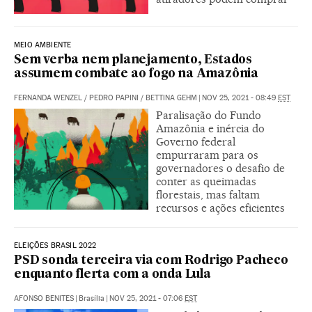
MEIO AMBIENTE
Sem verba nem planejamento, Estados
assumem combate ao fogo na Amazônia
FERNANDA WENZEL
/
PEDRO PAPINI
/
BETTINA GEHM
|
NOV 25, 2021 - 08:49
EST
Paralisação do Fundo
Amazônia e inércia do
Governo federal
empurraram para os
governadores o desafio de
conter as queimadas
florestais, mas faltam
recursos e ações eficientes
ELEIÇÕES BRASIL 2022
PSD sonda terceira via com Rodrigo Pacheco
enquanto flerta com a onda Lula
AFONSO BENITES
|
Brasília
|
NOV 25, 2021 - 07:06
EST