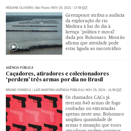
REGIANE OLIVEIRA
|
São Paulo
|
NOV 25, 2021 - 17:59
EST
Greenpeace atribui a audácia
da exploração do rio
Madeira à luz do dia à
licença “política e moral”
dada por Bolsonaro. Mourão
afirma que atividade pode
estar ligada ao narcotráfico
AGÊNCIA PÚBLICA
Caçadores, atiradores e colecionadores
‘perdem’ três armas por dia no Brasil
BRUNO FONSECA / LAÍS MARTINS (AGÊNCIA PÚBLICA)
|
NOV 25, 2021 - 11:38
EST
Os chamados CACs já
tiveram 840 armas de fogo
roubadas ou extraviadas
apenas neste ano; Bolsonaro
ampliou quantidade de
armas e munição que esses
atiradores podem comprar