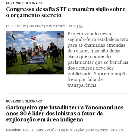
GOVERNO BOLSONARO
Congresso desafia STF e mantém sigilo sobre
o orçamento secreto
FELIPE BETIM
|
São Paulo
|
NOV 29, 2021 - 19:36
EST
Projeto votado nesta
segunda-feira estabelece teto
para as chamadas emendas
de relator, mas não deixa
claro que o nome do
parlamentar que se beneficia
dos recursos deve ser
publicizado. Supremo impôs
freio por falta de
transparência
GOVERNO BOLSONARO
Garimpeiro que invadiu terra Yanomami nos
anos 80 é líder dos lobistas a favor da
exploração em área indígena
MAURÍCIO ANGELO (OBSERVATÓRIO DA MINERAÇÃO)
|
NOV 29, 2021 - 10:58
EST