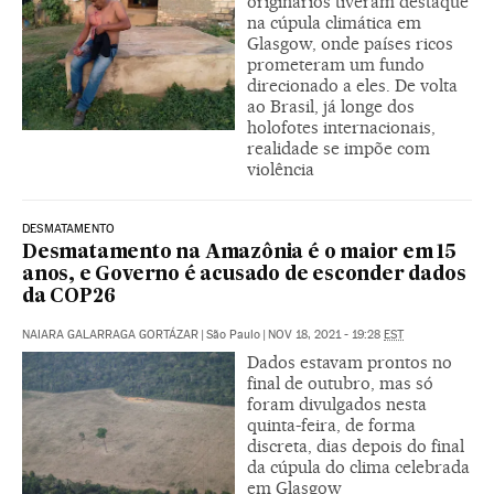
originários tiveram destaque
na cúpula climática em
Glasgow, onde países ricos
prometeram um fundo
direcionado a eles. De volta
ao Brasil, já longe dos
holofotes internacionais,
realidade se impõe com
violência
DESMATAMENTO
Desmatamento na Amazônia é o maior em 15
anos, e Governo é acusado de esconder dados
da COP26
NAIARA GALARRAGA GORTÁZAR
|
São Paulo
|
NOV 18, 2021 - 19:28
EST
Dados estavam prontos no
final de outubro, mas só
foram divulgados nesta
quinta-feira, de forma
discreta, dias depois do final
da cúpula do clima celebrada
em Glasgow