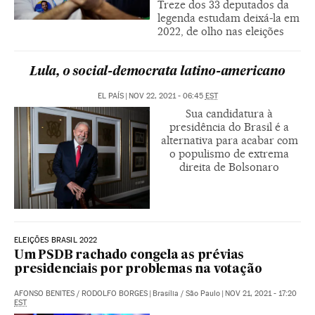
Treze dos 33 deputados da
legenda estudam deixá-la em
2022, de olho nas eleições
Lula, o social-democrata latino-americano
EL PAÍS
|
NOV 22, 2021 - 06:45
EST
Sua candidatura à
presidência do Brasil é a
alternativa para acabar com
o populismo de extrema
direita de Bolsonaro
ELEIÇÕES BRASIL 2022
Um PSDB rachado congela as prévias
presidenciais por problemas na votação
AFONSO BENITES
/
RODOLFO BORGES
|
Brasília / São Paulo
|
NOV 21, 2021 - 17:20
EST