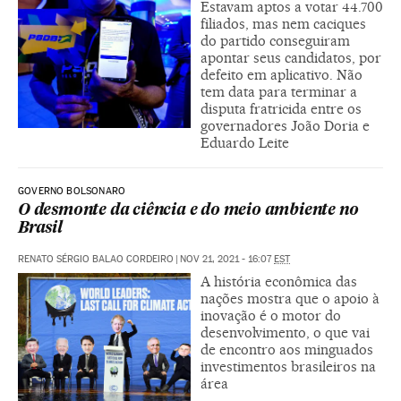
Estavam aptos a votar 44.700
filiados, mas nem caciques
do partido conseguiram
apontar seus candidatos, por
defeito em aplicativo. Não
tem data para terminar a
disputa fratricida entre os
governadores João Doria e
Eduardo Leite
GOVERNO BOLSONARO
O desmonte da ciência e do meio ambiente no
Brasil
RENATO SÉRGIO BALAO CORDEIRO
|
NOV 21, 2021 - 16:07
EST
A história econômica das
nações mostra que o apoio à
inovação é o motor do
desenvolvimento, o que vai
de encontro aos minguados
investimentos brasileiros na
área