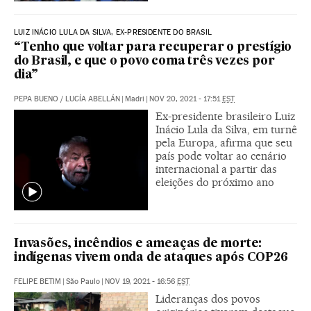
LUIZ INÁCIO LULA DA SILVA, EX-PRESIDENTE DO BRASIL
“Tenho que voltar para recuperar o prestígio
do Brasil, e que o povo coma três vezes por
dia”
PEPA BUENO
/
LUCÍA ABELLÁN
|
Madri
|
NOV 20, 2021 - 17:51
EST
Ex-presidente brasileiro Luiz
Inácio Lula da Silva, em turnê
pela Europa, afirma que seu
país pode voltar ao cenário
internacional a partir das
eleições do próximo ano
Invasões, incêndios e ameaças de morte:
indígenas vivem onda de ataques após COP26
FELIPE BETIM
|
São Paulo
|
NOV 19, 2021 - 16:56
EST
Lideranças dos povos