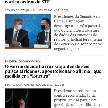
contra ordem do STF
AFONSO BENITES
|
Brasília
|
NOV 27, 2021 - 09:46
EST
Presidentes do Senado e da
Câmara ameaçam
descumprir decisão judicial
que determinou a abertura
de dados das emendas de
relator, principal ferramenta
do Governo Bolsonaro para
negociar apoio
PANDEMIA DE CORONAVÍRUS
Governo decide barrar viajantes de seis
países africanos, após Bolsonaro afirmar que
medida era “loucura”
BEATRIZ JUCÁ
|
Fortaleza
|
NOV 26, 2021 - 17:01
EST
Presidente se posicionou
contra recomendação da
própria Anvisa para evitar
que ômicron, identificada na