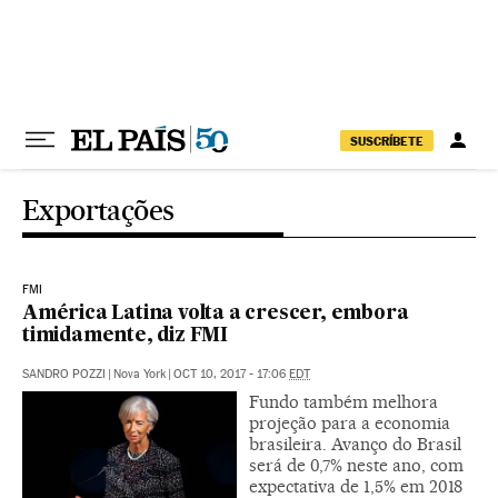
Pular para o conteúdo
SUSCRÍBETE
Exportações
FMI
América Latina volta a crescer, embora
timidamente, diz FMI
SANDRO POZZI
|
Nova York
|
OCT 10, 2017 - 17:06
EDT
Fundo também melhora
projeção para a economia
brasileira. Avanço do Brasil
será de 0,7% neste ano, com
expectativa de 1,5% em 2018