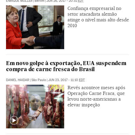
ENRIQUE MÜLLER
|
Berlim
|
JUN 26, 2017 - 20:31
EDT
Confiança empresarial no
setor atacadista alemão
atinge o nível mais alto desde
2010
Em novo golpe à exportação, EUA suspendem
compra de carne fresca do Brasil
DANIEL HAIDAR
|
São Paulo
|
JUN 23, 2017 - 11:10
EDT
Revés acontece meses após
Operação Carne Fraca, que
levou norte-americanas a
elevar inspeção