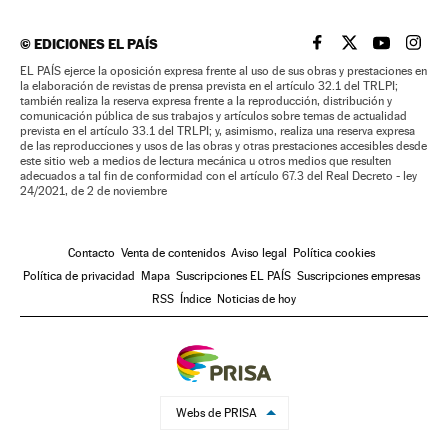
©
EDICIONES EL PAÍS
EL PAÍS BRASIL EN
EL PAÍS BRASI
EL PAÍS B
EL PA
EL PAÍS ejerce la oposición expresa frente al uso de sus obras y prestaciones en
la elaboración de revistas de prensa prevista en el artículo 32.1 del TRLPI;
también realiza la reserva expresa frente a la reproducción, distribución y
comunicación pública de sus trabajos y artículos sobre temas de actualidad
prevista en el artículo 33.1 del TRLPI; y, asimismo, realiza una reserva expresa
de las reproducciones y usos de las obras y otras prestaciones accesibles desde
este sitio web a medios de lectura mecánica u otros medios que resulten
adecuados a tal fin de conformidad con el artículo 67.3 del Real Decreto - ley
24/2021, de 2 de noviembre
Contacto
Venta de contenidos
Aviso legal
Política cookies
Política de privacidad
Mapa
Suscripciones EL PAÍS
Suscripciones empresas
RSS
Índice
Noticias de hoy
Webs de PRISA