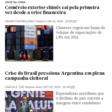
CRISE NA CHINA
Comércio exterior chinês cai pela primeira
vez desde a crise financeira
XAVIER FONTDEGLÒRIA
|
Pequim
|
JAN 13, 2016 - 13:59
EST
Chineses registram baixa do
volume de exportações de
1,8% em 2015
Crise do Brasil pressiona Argentina em plena
campanha eleitoral
CARLOS E. CUÉ
|
Buenos Aires
|
OCT 02, 2015 - 10:46
EDT
Especialistas acreditam que
o declínio do país estreita a
margem entre candidatos