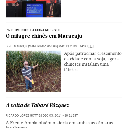
INVESTIMENTOS DA CHINA NO BRASIL
O milagre chinês em Maracaju
C. J.
|
Maracaju (Mato Grosso do Sul)
|
MAY 19, 2015 - 14:30
EDT
Após patrocinar crescimento
da cidade com a soja, agora
chineses instalam uma
fábrica
A volta de Tabaré Vázquez
RICARDO LÓPEZ GÖTTIG
|
DEC 03, 2014 - 16:21
EST
A Frente Ampla obtém maioria em ambas as câmaras