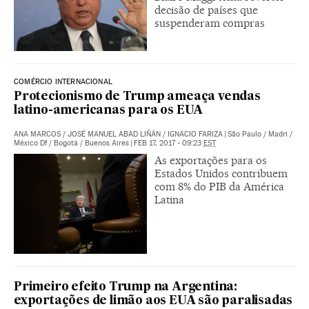
decisão de países que
suspenderam compras
COMÉRCIO INTERNACIONAL
Protecionismo de Trump ameaça vendas
latino-americanas para os EUA
ANA MARCOS
/
JOSÉ MANUEL ABAD LIÑÁN
/
IGNACIO FARIZA
|
São Paulo / Madri /
México Df / Bogotá / Buenos Aires
|
FEB 17, 2017 - 09:23
EST
As exportações para os
Estados Unidos contribuem
com 8% do PIB da América
Latina
Primeiro efeito Trump na Argentina:
exportações de limão aos EUA são paralisadas