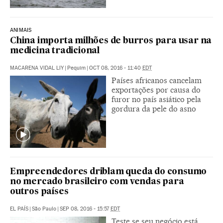
ANIMAIS
China importa milhões de burros para usar na
medicina tradicional
MACARENA VIDAL LIY
|
Pequim
|
OCT 08, 2016 - 11:40
EDT
Países africanos cancelam
exportações por causa do
furor no país asiático pela
gordura da pele do asno
Empreendedores driblam queda do consumo
no mercado brasileiro com vendas para
outros países
EL PAÍS
|
São Paulo
|
SEP 08, 2016 - 15:57
EDT
Teste se seu negócio está