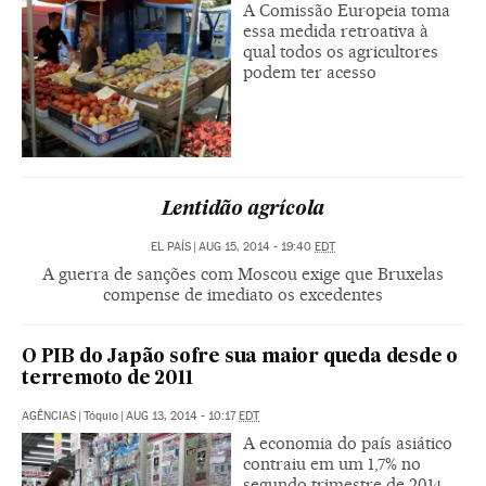
A Comissão Europeia toma
essa medida retroativa à
qual todos os agricultores
podem ter acesso
Lentidão agrícola
EL PAÍS
|
AUG 15, 2014 - 19:40
EDT
A guerra de sanções com Moscou exige que Bruxelas
compense de imediato os excedentes
O PIB do Japão sofre sua maior queda desde o
terremoto de 2011
AGÊNCIAS
|
Tóquio
|
AUG 13, 2014 - 10:17
EDT
A economia do país asiático
contraiu em um 1,7% no
segundo trimestre de 2014