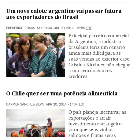
Um novo calote argentino vai passar fatura
aos exportadores do Brasil
FREDERICO ROSAS
|
São Paulo
|
JUL 29, 2014 - 16:55
EDT
Principal parceiro comercial
da Argentina, a indústria
brasileira teria um cenário
ainda mais difícil para as
suas vendas ao exterior caso
Cristina Kirchner não chegue
a um acordo com os
credores
O Chile quer ser uma potência alimentícia
CARMEN SÁNCHEZ-SILVA
|
APR 20, 2014 - 17:04
EDT
O país planeja incentivar as
exportações e atrair
investimento estrangeiro
para que seus vinhos,
salmões e frutas secas