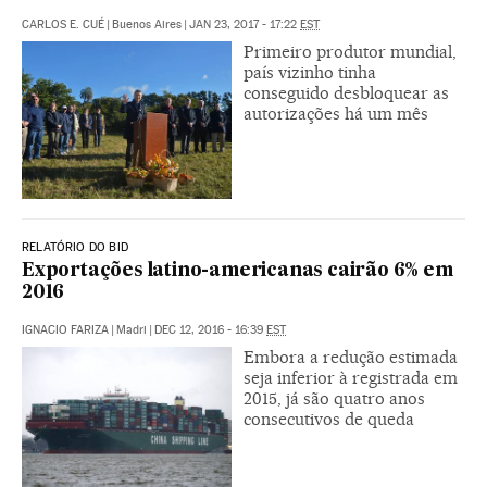
CARLOS E. CUÉ
|
Buenos Aires
|
JAN 23, 2017 - 17:22
EST
Primeiro produtor mundial,
país vizinho tinha
conseguido desbloquear as
autorizações há um mês
RELATÓRIO DO BID
Exportações latino-americanas cairão 6% em
2016
IGNACIO FARIZA
|
Madri
|
DEC 12, 2016 - 16:39
EST
Embora a redução estimada
seja inferior à registrada em
2015, já são quatro anos
consecutivos de queda