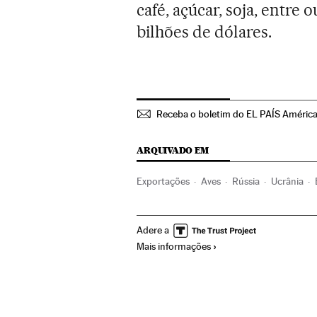
café, açúcar, soja, entre o
bilhões de dólares.
Receba o boletim do EL PAÍS América
ARQUIVADO EM
Exportações
Aves
Rússia
Ucrânia
América do Sul
América Latina
Sançõ
Adere a
Processo judicial
Espécies
Alimentos
Mais informações