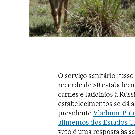
O serviço sanitário russo
recorde de 89 estabeleci
carnes e laticínios à Rúss
estabelecimentos se dá 
presidente
Vladimir Puti
alimentos dos Estados U
veto é uma resposta às s