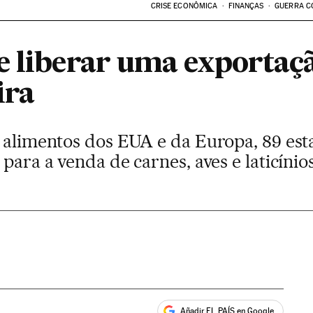
CRISE ECONÔMICA
FINANÇAS
GUERRA C
e liberar uma exportaç
ira
a alimentos dos EUA e da Europa, 89 es
para a venda de carnes, aves e laticínio
Añadir EL PAÍS en Google