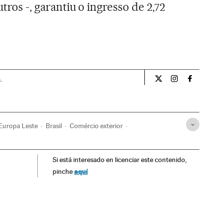
utros -, garantiu o ingresso de 2,72
.
Economia El País B
Economia El P
Economia
Europa Leste
Brasil
Comércio exterior
es
Europa
América
Julgamentos
Animais
Si está interesado en licenciar este contenido,
Justiça
Meio ambiente
Alimentação
Indústria
aquí
pinche