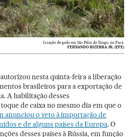
Criação de gado em São Félix do Xingu, no Pará.
FERNANDO BIZERRA JR. (EFE)
 autorizou nesta quinta-feira a liberação
mentos brasileiros para a exportação de
ia. A habilitação desses
a toque de caixa no mesmo dia em que o
n anunciou o veto à importação de
nidos e de alguns países da Europa
. O
anções desses países à Rússia, em função