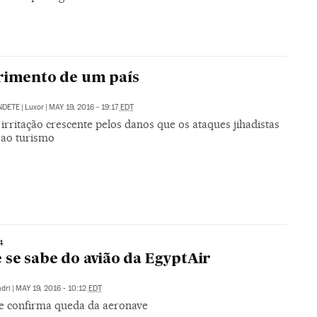
rimento de um país
NDETE
|
Luxor
|
MAY 19, 2016 - 19:17
EDT
rritação crescente pelos danos que os ataques jihadistas
 ao turismo
4
 se sabe do avião da EgyptAir
dri
|
MAY 19, 2016 - 10:12
EDT
e confirma queda da aeronave