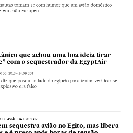
rnautas tomam-se com humor que um avião doméstico
e em chão europeu
tânico que achou uma boa ideia tirar
ie” com o sequestrador da EgyptAir
 30, 2016 - 14:09
EDT
iz que posou ao lado do egípcio para tentar verificar se
explosivo era falso
 DE AVIÃO DA EGYPTAIR
 sequestra avião no Egito, mas libera
s e é preso após horas de tensão