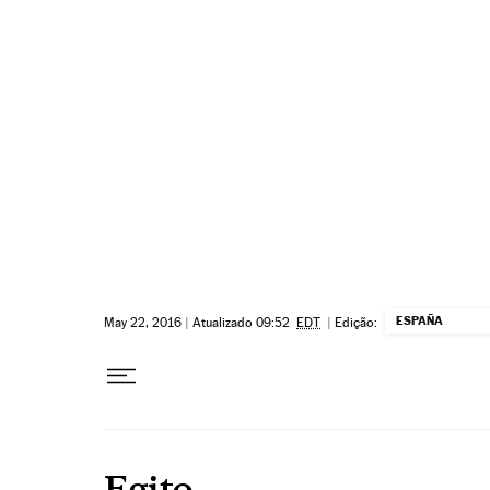
Pular para o conteúdo
ESPAÑA
May 22, 2016
|
Atualizado 09:52
EDT
|
Edição:
Egito