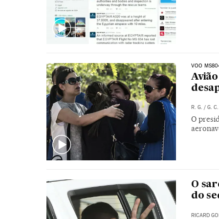
VOO MS80
Avião
desap
R. G.
/
G. C.
O presi
aeronav
O sar
do se
RICARD GO