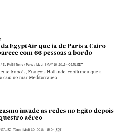
4
 da EgyptAir que ia de Paris a Cairo
arece com 66 pessoas a bordo
/
EL PAÍS
|
Tunis / Paris / Madri
|
MAY 19, 2016 - 09:51
EDT
dente francês, François Hollande, confirmou que a
e caiu no mar Mediterrâneo
casmo invade as redes no Egito depois
questro aéreo
NZÁLEZ
|
Túnez
|
MAR 30, 2016 - 15:04
EDT