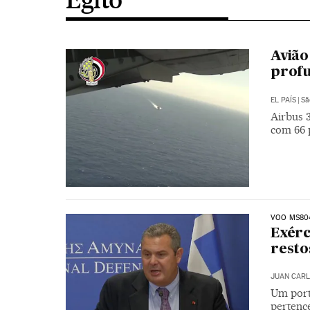
Avião
prof
EL PAÍS
|
Sã
Airbus 
com 66 
VOO MS80
Exérc
resto
JUAN CARL
Um port
pertenc