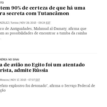
ITO
 tem 90% de certeza de que há uma
ra secreta com Tutancâmon
NZÁLEZ
|
Tunísia
|
NOV 29, 2015 - 09:24
EST
tro de Antiguidades, Mahmud al-Damaty, afirma que
m as possibilidades de encontrar a tumba da rainha
i
AÉREA NO SINAI
 de avião no Egito foi um atentado
rista, admite Rússia
Moscou
|
NOV 17, 2015 - 07:07
EST
fato explosivo foi detonado”, afirma o Serviço Federal de
ção