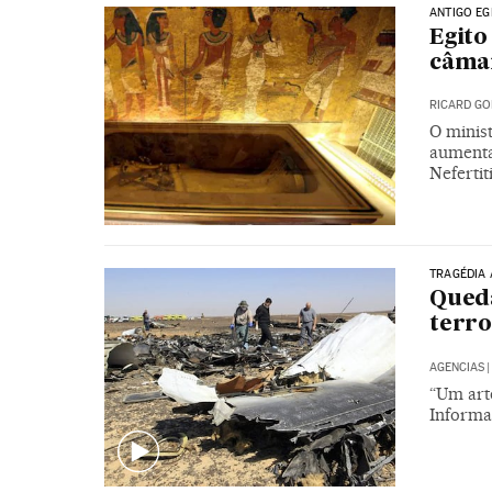
ANTIGO EG
Egito
câma
RICARD GO
O minis
aumenta
Nefertit
TRAGÉDIA 
Queda
terro
AGENCIAS
|
“Um arte
Informa