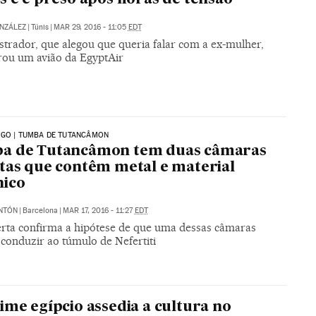
NZÁLEZ
|
Túnis
|
MAR 29, 2016 - 11:05
EDT
strador, que alegou que queria falar com a ex-mulher,
rou um avião da EgyptAir
IGO | TUMBA DE TUTANCÂMON
a de Tutancâmon tem duas câmaras
tas que contêm metal e material
nico
NTÓN
|
Barcelona
|
MAR 17, 2016 - 11:27
EDT
rta confirma a hipótese de que uma dessas câmaras
 conduzir ao túmulo de Nefertiti
ime egípcio assedia a cultura no