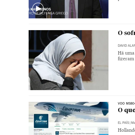
O sof
DAVID ALA
Há uma i
fizeram
VOO MS80
O que
EL PAÍS
|
Ma
Holland