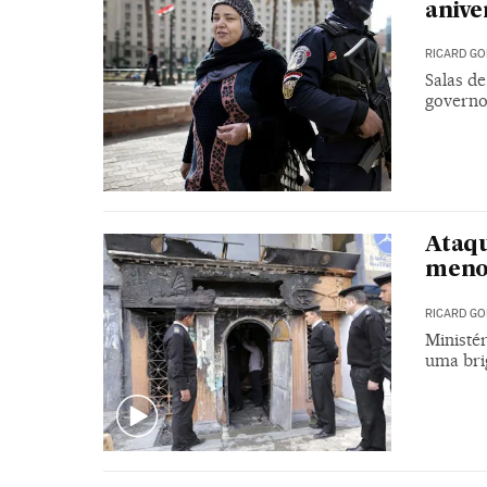
anive
RICARD GO
Salas de
govern
Ataqu
meno
RICARD GO
Ministér
uma bri