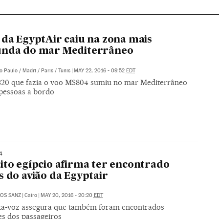
 da EgyptAir caiu na zona mais
unda do mar Mediterrâneo
o Paulo / Madri / Paris / Tunis
|
MAY 22, 2016 - 09:52
EDT
320 que fazia o voo MS804 sumiu no mar Mediterrâneo
pessoas a bordo
4
ito egípcio afirma ter encontrado
s do avião da Egyptair
OS SANZ
|
Cairo
|
MAY 20, 2016 - 20:20
EDT
a-voz assegura que também foram encontrados
es dos passageiros