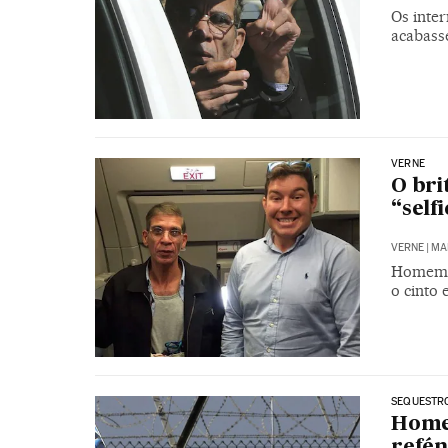
Os inte
acabass
VERNE
O bri
“self
VERNE
|
MAR
Homem d
o cinto 
SEQUESTRO
Homem
refén