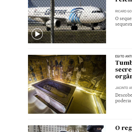
RICARD GO
O seque
sequest
EGITO ANT
Tumb
secre
orgâ
JACINTO A
Descobe
poderia
O reg