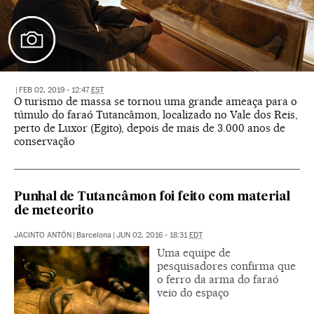
|
FEB 02, 2019 - 12:47
EST
O turismo de massa se tornou uma grande ameaça para o
túmulo do faraó Tutancâmon, localizado no Vale dos Reis,
perto de Luxor (Egito), depois de mais de 3.000 anos de
conservação
Punhal de Tutancâmon foi feito com material
de meteorito
JACINTO ANTÓN
|
Barcelona
|
JUN 02, 2016 - 18:31
EDT
Uma equipe de
pesquisadores confirma que
o ferro da arma do faraó
veio do espaço