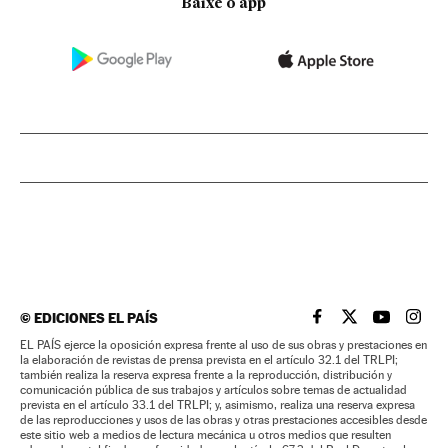
Baixe o app
©
EDICIONES EL PAÍS
EL PAÍS BRASIL EN
EL PAÍS BRASI
EL PAÍS B
EL PA
EL PAÍS ejerce la oposición expresa frente al uso de sus obras y prestaciones en
la elaboración de revistas de prensa prevista en el artículo 32.1 del TRLPI;
también realiza la reserva expresa frente a la reproducción, distribución y
comunicación pública de sus trabajos y artículos sobre temas de actualidad
prevista en el artículo 33.1 del TRLPI; y, asimismo, realiza una reserva expresa
de las reproducciones y usos de las obras y otras prestaciones accesibles desde
este sitio web a medios de lectura mecánica u otros medios que resulten