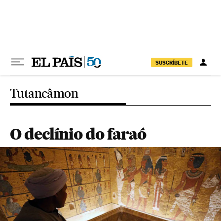
Pular para o conteúdo
SUSCRÍBETE
Tutancâmon
O declínio do faraó