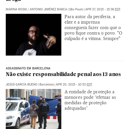
MARINA ROSSI
/
ANTONIO JIMÉNEZ BARCA
|
São Paulo
|
APR 27, 2015 - 15:36
EDT
Para autor da periferia, a
elite e a imprensa
conseguem fazer com que o
povo fique contra o povo. "O
culpado é a vítima. Sempre"
ASSASSINATO EM BARCELONA
Não existe responsabilidade penal aos 13 anos
JESÚS GARCÍA BUENO
|
Barcelona
|
APR 20, 2015 - 10:52
EDT
A entidade de proteção a
menores pode “efetuar as
medidas de proteção
adequadas”