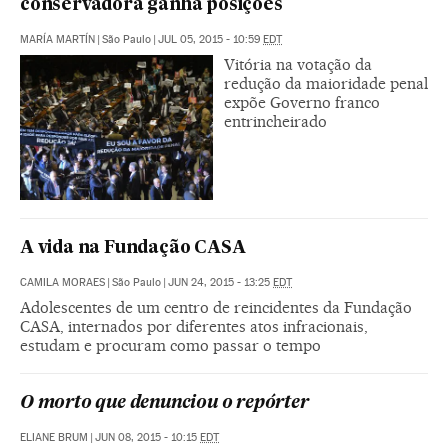
conservadora ganha posições
MARÍA MARTÍN
|
São Paulo
|
JUL 05, 2015 - 10:59
EDT
Vitória na votação da
redução da maioridade penal
expõe Governo franco
entrincheirado
A vida na Fundação CASA
CAMILA MORAES
|
São Paulo
|
JUN 24, 2015 - 13:25
EDT
Adolescentes de um centro de reincidentes da Fundação
CASA, internados por diferentes atos infracionais,
estudam e procuram como passar o tempo
O morto que denunciou o repórter
ELIANE BRUM
|
JUN 08, 2015 - 10:15
EDT