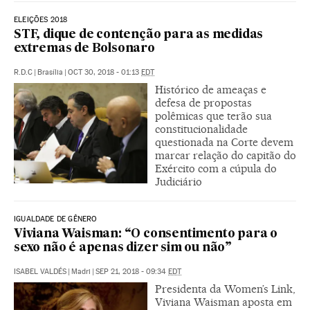
ELEIÇÕES 2018
STF, dique de contenção para as medidas
extremas de Bolsonaro
R.D.C
|
Brasília
|
OCT 30, 2018 - 01:13
EDT
Histórico de ameaças e
defesa de propostas
polêmicas que terão sua
constitucionalidade
questionada na Corte devem
marcar relação do capitão do
Exército com a cúpula do
Judiciário
IGUALDADE DE GÊNERO
Viviana Waisman: “O consentimento para o
sexo não é apenas dizer sim ou não”
ISABEL VALDÉS
|
Madri
|
SEP 21, 2018 - 09:34
EDT
Presidenta da Women’s Link,
Viviana Waisman aposta em