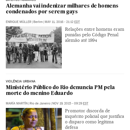
Alemanha vai indenizar milhares de homens
condenados por serem gays
ENRIQUE MÜLLER
|
Berlim
|
MAY 11, 2016 - 21:12
EDT
Relações entre homens eram
punidas pelo Código Penal
alemão até 1994
VIOLÊNCIA URBANA
Ministério Público do Rio denuncia PM pela
morte do menino Eduardo
MARÍA MARTÍN
|
Rio de Janeiro
|
NOV 19, 2015 - 09:29
EST
Promotor discorda de
inquérito policial que justifica
o disparo como legítima
defesa