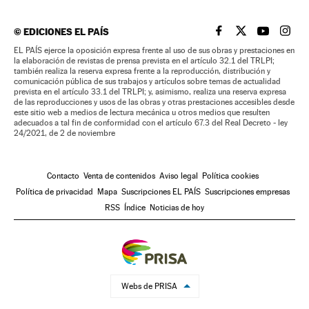
©
EDICIONES EL PAÍS
EL PAÍS BRASIL EN
EL PAÍS BRASI
EL PAÍS B
EL PA
EL PAÍS ejerce la oposición expresa frente al uso de sus obras y prestaciones en
la elaboración de revistas de prensa prevista en el artículo 32.1 del TRLPI;
también realiza la reserva expresa frente a la reproducción, distribución y
comunicación pública de sus trabajos y artículos sobre temas de actualidad
prevista en el artículo 33.1 del TRLPI; y, asimismo, realiza una reserva expresa
de las reproducciones y usos de las obras y otras prestaciones accesibles desde
este sitio web a medios de lectura mecánica u otros medios que resulten
adecuados a tal fin de conformidad con el artículo 67.3 del Real Decreto - ley
24/2021, de 2 de noviembre
Contacto
Venta de contenidos
Aviso legal
Política cookies
Política de privacidad
Mapa
Suscripciones EL PAÍS
Suscripciones empresas
RSS
Índice
Noticias de hoy
Webs de PRISA