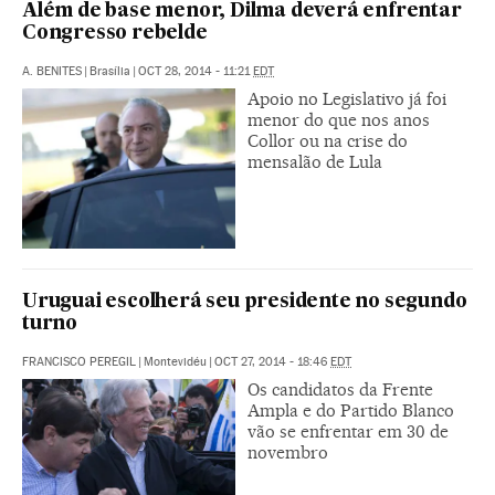
Além de base menor, Dilma deverá enfrentar
Congresso rebelde
A. BENITES
|
Brasília
|
OCT 28, 2014 - 11:21
EDT
Apoio no Legislativo já foi
menor do que nos anos
Collor ou na crise do
mensalão de Lula
Uruguai escolherá seu presidente no segundo
turno
FRANCISCO PEREGIL
|
Montevidéu
|
OCT 27, 2014 - 18:46
EDT
Os candidatos da Frente
Ampla e do Partido Blanco
vão se enfrentar em 30 de
novembro