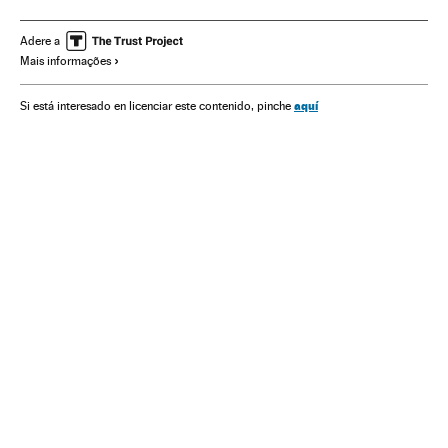
Pandemia
Coronavirus
Doenças infecciosas
Doenças respiratórias
Uruguai
América Latina
Adere a
Mais informações
Reforma legislativa
Partidos políticos
aquí
Si está interesado en licenciar este contenido, pinche