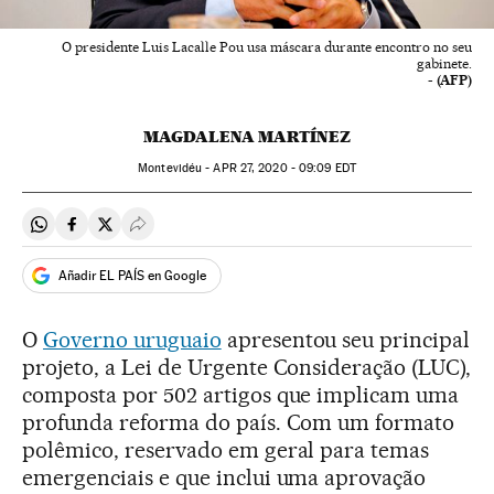
O presidente Luis Lacalle Pou usa máscara durante encontro no seu
gabinete.
- (AFP)
MAGDALENA MARTÍNEZ
Montevidéu -
APR
27, 2020 - 09:09
EDT
Compartir en Whatsapp
Compartir en Facebook
Compartir en Twitter
Desplegar Redes Sociales
Añadir EL PAÍS en Google
O
Governo uruguaio
apresentou seu principal
projeto, a Lei de Urgente Consideração (LUC),
composta por 502 artigos que implicam uma
profunda reforma do país. Com um formato
polêmico, reservado em geral para temas
emergenciais e que inclui uma aprovação