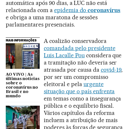
automática após 90 dias, a LUC não está
relacionada com a
epidemia do
coronavírus
e obriga a uma maratona de sessões
parlamentares presenciais.
A coalizão conservadora
MAIS INFORMAÇÕES
comandada pelo presidente
Luis Lacalle Pou
considera que
a tramitação não deveria ser
atrasada por causa da
covid-19
,
AO VIVO | As
por ser um compromisso
últimas notícias
eleitoral e pela
urgente
sobre o
coronavírus no
situação que o país enfrenta
Brasil e no
mundo
em temas como a insegurança
pública e o equilíbrio fiscal.
Vários capítulos da reforma
incluem a atribuição de mais
poderes às forças de segurança