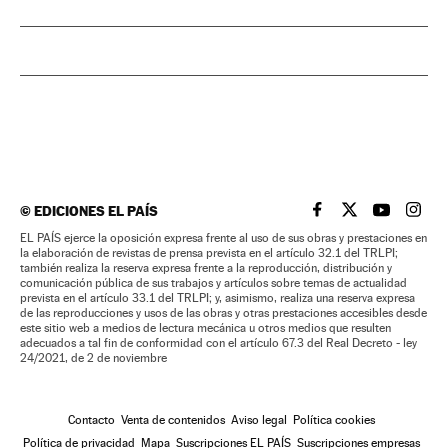
©
EDICIONES EL PAÍS
EL PAÍS BRASIL EN
EL PAÍS BRASI
EL PAÍS B
EL PA
EL PAÍS ejerce la oposición expresa frente al uso de sus obras y prestaciones en
la elaboración de revistas de prensa prevista en el artículo 32.1 del TRLPI;
también realiza la reserva expresa frente a la reproducción, distribución y
comunicación pública de sus trabajos y artículos sobre temas de actualidad
prevista en el artículo 33.1 del TRLPI; y, asimismo, realiza una reserva expresa
de las reproducciones y usos de las obras y otras prestaciones accesibles desde
este sitio web a medios de lectura mecánica u otros medios que resulten
adecuados a tal fin de conformidad con el artículo 67.3 del Real Decreto - ley
24/2021, de 2 de noviembre
Contacto
Venta de contenidos
Aviso legal
Política cookies
Política de privacidad
Mapa
Suscripciones EL PAÍS
Suscripciones empresas