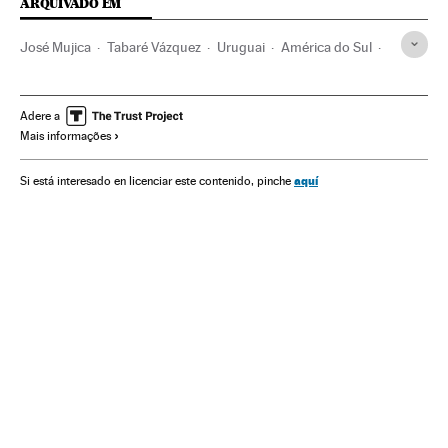
ARQUIVADO EM
José Mujica
Tabaré Vázquez
Uruguai
América do Sul
América Latina
Eleições
América
Política
Luis Lacalle Pou
Adere a
Mais informações
aquí
Si está interesado en licenciar este contenido, pinche