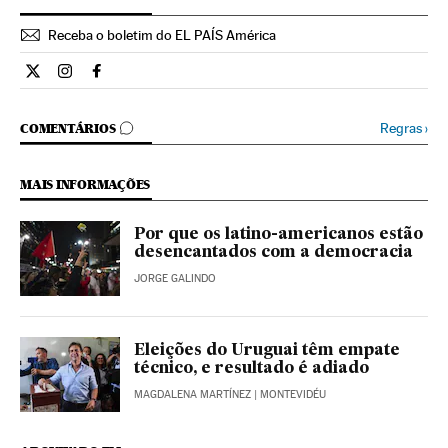
Receba o boletim do EL PAÍS América
Internacional El País Brasil en Twitter
Internacional El País Brasil en Instagram
Internacional El País Brasil en Facebook
COMENTÁRIOS
Regras
›
COMENTÁRIOS
MAIS INFORMAÇÕES
Por que os latino-americanos estão
desencantados com a democracia
JORGE GALINDO
Eleições do Uruguai têm empate
técnico, e resultado é adiado
MAGDALENA MARTÍNEZ
| MONTEVIDÉU