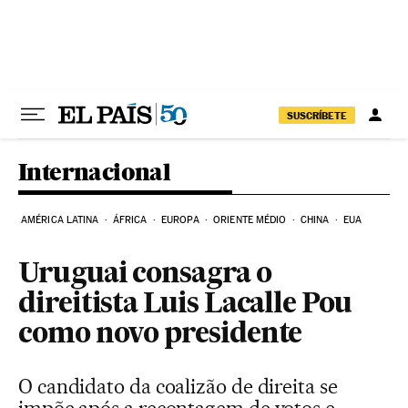
Pular para o conteúdo
SUSCRÍBETE
Internacional
AMÉRICA LATINA
ÁFRICA
EUROPA
ORIENTE MÉDIO
CHINA
EUA
Uruguai consagra o
direitista Luis Lacalle Pou
como novo presidente
O candidato da coalizão de direita se