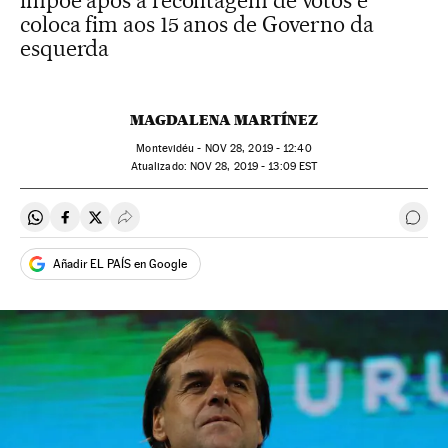
impõe após a recontagem de votos e
coloca fim aos 15 anos de Governo da
esquerda
MAGDALENA MARTÍNEZ
Montevidéu -
NOV
28, 2019 - 12:40
atualizado:
NOV
28, 2019 - 13:09
EST
Compartir en Whatsapp
Compartir en Facebook
Compartir en Twitter
Desplegar Redes Sociales
Come
Añadir EL PAÍS en Google