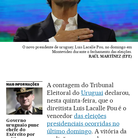
O novo presidente de uruguay, Luis Lacalle Pou, no domingo em
Montevideo durante o fechamento das eleições.
RAÚL MARTÍNEZ (EFE)
A contagem do Tribunal
MAIS INFORMAÇÕES
Eleitoral do
Uruguai
declarou,
nesta quinta-feira, que o
direitista Luis Lacalle Pou é o
vencedor
das eleições
Governo
presidenciais ocorridas no
uruguaio pune
último domingo
. A vitória da
chefe do
Exército por