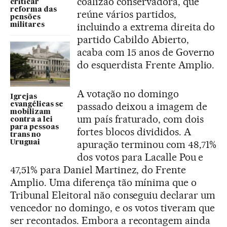
coalizão conservadora, que
criticar
reforma das
reúne vários partidos,
pensões
incluindo a extrema direita do
militares
partido Cabildo Abierto,
acaba com 15 anos de Governo
do esquerdista Frente Amplio.
A votação no domingo
Igrejas
passado deixou a imagem de
evangélicas se
mobilizam
um país fraturado, com dois
contra a lei
para pessoas
fortes blocos divididos. A
trans no
apuração terminou com 48,71%
Uruguai
dos votos para Lacalle Pou e
47,51% para Daniel Martinez, do Frente
Amplio. Uma diferença tão mínima que o
Tribunal Eleitoral não conseguiu declarar um
vencedor no domingo, e os votos tiveram que
ser recontados. Embora a recontagem ainda