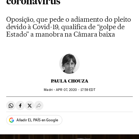
coronavírus
Oposição, que pede o adiamento do pleito
devido à Covid-19, qualifica de “golpe de
Estado” a manobra na Câmara baixa
PAULA CHOUZA
Madri -
APR
07, 2020 - 17:59
EDT
Compartir en Whatsapp
Compartir en Facebook
Compartir en Twitter
Desplegar Redes Sociales
Añadir EL PAÍS en Google