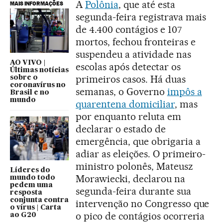
A
Polônia
, que até esta
MAIS INFORMAÇÕES
segunda-feira registrava mais
de 4.400 contágios e 107
mortos, fechou fronteiras e
suspendeu a atividade nas
AO VIVO |
escolas após detectar os
Últimas notícias
primeiros casos. Há duas
sobre o
coronavírus no
semanas, o Governo
impôs a
Brasil e no
mundo
quarentena domiciliar
, mas
por enquanto reluta em
declarar o estado de
emergência, que obrigaria a
adiar as eleições. O primeiro-
ministro polonês, Mateusz
Líderes do
Morawiecki, declarou na
mundo todo
pedem uma
segunda-feira durante sua
resposta
conjunta contra
intervenção no Congresso que
o vírus | Carta
o pico de contágios ocorreria
ao G20