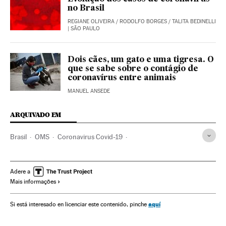
no Brasil
REGIANE OLIVEIRA
/
RODOLFO BORGES
/
TALITA BEDINELLI
| SÃO PAULO
Dois cães, um gato e uma tigresa. O
que se sabe sobre o contágio de
coronavírus entre animais
MANUEL ANSEDE
ARQUIVADO EM
Brasil
OMS
Coronavirus Covid-19
Coronavirus de Wuhan
Pandemia
Coronavirus
Doenças infecciosas
Doenças respiratórias
Adere a
Mais informações
Ministério Saúde
Polônia
Eleições
aquí
Si está interesado en licenciar este contenido, pinche