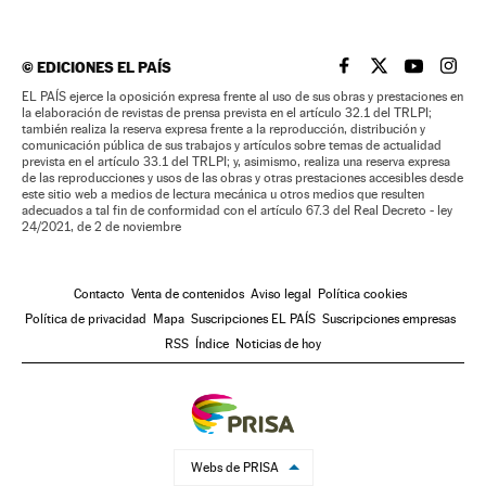
©
EDICIONES EL PAÍS
EL PAÍS BRASIL EN
EL PAÍS BRASI
EL PAÍS B
EL PA
EL PAÍS ejerce la oposición expresa frente al uso de sus obras y prestaciones en
la elaboración de revistas de prensa prevista en el artículo 32.1 del TRLPI;
también realiza la reserva expresa frente a la reproducción, distribución y
comunicación pública de sus trabajos y artículos sobre temas de actualidad
prevista en el artículo 33.1 del TRLPI; y, asimismo, realiza una reserva expresa
de las reproducciones y usos de las obras y otras prestaciones accesibles desde
este sitio web a medios de lectura mecánica u otros medios que resulten
adecuados a tal fin de conformidad con el artículo 67.3 del Real Decreto - ley
24/2021, de 2 de noviembre
Contacto
Venta de contenidos
Aviso legal
Política cookies
Política de privacidad
Mapa
Suscripciones EL PAÍS
Suscripciones empresas
RSS
Índice
Noticias de hoy
Webs de PRISA