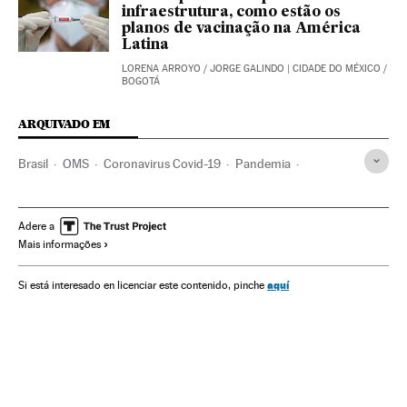
infraestrutura, como estão os
planos de vacinação na América
Latina
LORENA ARROYO
/
JORGE GALINDO
| CIDADE DO MÉXICO /
BOGOTÁ
ARQUIVADO EM
Brasil
OMS
Coronavirus Covid-19
Pandemia
Coronavirus
Doenças infecciosas
Doenças respiratórias
Ministério Saúde
Vacinação
Vacinas
Adere a
Mais informações
Eduardo Pazuello
Jair Bolsonaro
Crises políticas
aquí
Si está interesado en licenciar este contenido, pinche