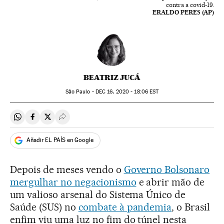
contra a covid-19.
ERALDO PERES (AP)
BEATRIZ JUCÁ
São Paulo -
DEC
16, 2020 - 18:06
EST
Compartir en Whatsapp
Compartir en Facebook
Compartir en Twitter
Desplegar Redes Sociales
Añadir EL PAÍS en Google
Depois de meses vendo o
Governo Bolsonaro
mergulhar no negacionismo
e abrir mão de
um valioso arsenal do Sistema Único de
Saúde (SUS) no
combate à pandemia
, o Brasil
enfim viu uma luz no fim do túnel nesta