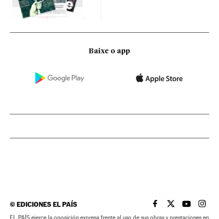
Baixe o app
©
EDICIONES EL PAÍS
EL PAÍS BRASIL EN
EL PAÍS BRASI
EL PAÍS B
EL PA
EL PAÍS ejerce la oposición expresa frente al uso de sus obras y prestaciones en