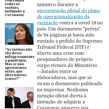
contempla
ministro durante a
todas as
vacinas,
apresentação oficial do plano
incluindo a
Coronavac
de operacionalização da
vacinação
contra a covid-19 no
país. Um documento “prévio”
de 94 páginas já havia sido
enviado a pedido do Supremo
Tribunal Federal (STF) e
“As vacinas não
aberto uma crise com
vão deter
milagrosamente
pesquisadores do próprio
a pandemia.
corpo técnico do Ministério
Mas se não
apostarmos
―listados entre os
nelas, que
alternativas
elaboradores, mas que só
temos?”
viram o documento publicado
na imprensa. Nenhuma
menção oficial direta à
intenção de adquirir a
Coronavac aparecia nos