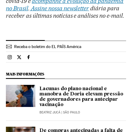
covid-19 e
acompanhe a evolução da pandemia
no Brasil
.
Assine nossa newsletter
diária para
receber as últimas notícias e análises no e-mail.
Receba o boletim do EL PAÍS América
Brasil El País Brasil en Instagram
Brasil El País Brasil en Twitter
Brasil El País Brasil en Facebook
MAIS INFORMAÇÕES
Lacunas do plano nacional e
manobra de Doria elevam pressão
de governadores para antecipar
vacinação
BEATRIZ JUCÁ
| SÃO PAULO
De compras antecipadas a falta de